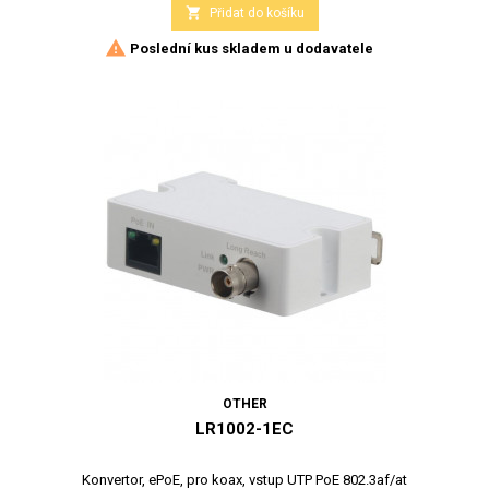

Přidat do košíku

Poslední kus skladem u dodavatele
OTHER
LR1002-1EC
Konvertor, ePoE, pro koax, vstup UTP PoE 802.3af/at