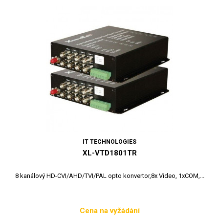
IT TECHNOLOGIES
XL-VTD1801TR
8 kanálový HD-CVI/AHD/TVI/PAL opto konvertor,8x Video, 1xCOM,...
Cena na vyžádání
Cena