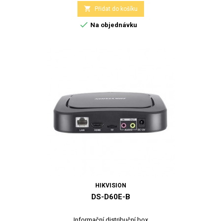

Přidat do košíku

Na objednávku
HIKVISION
DS-D60E-B
Informační distribuční box