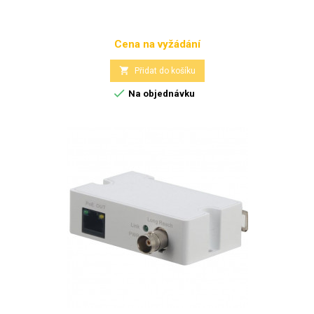
Cena na vyžádání
Cena

Přidat do košíku

Na objednávku