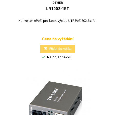
OTHER
LR1002-1ET
Konvertor, ePoE, pro koax, výstup UTP PoE 802.3af/at
Cena na vyžádání
Cena

Přidat do košíku

Na objednávku