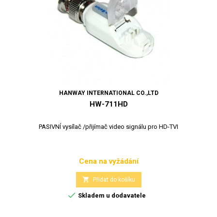
HANWAY INTERNATIONAL CO.,LTD
HW-711HD
PASIVNÍ vysílač /přijímač video signálu pro HD-TVI
Cena na vyžádání
Cena

Přidat do košíku

Skladem u dodavatele