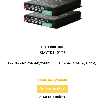
IT TECHNOLOGIES
XL-VTD1401TR
4 kanálový HD-CVI/AHD/TVI/PAL opto konvertor,4x Video, 1xCOM,...
Cena na vyžádání
Cena

Přidat do košíku

Na objednávku