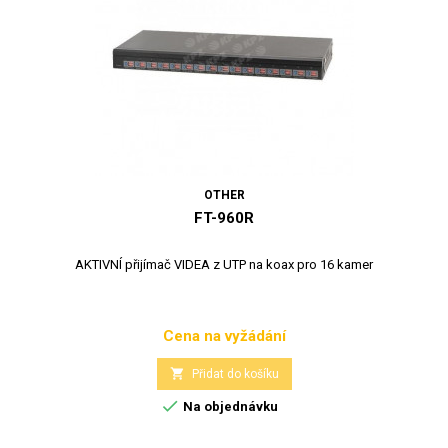
OTHER
FT-960R
AKTIVNÍ přijímač VIDEA z UTP na koax pro 16 kamer
Cena na vyžádání
Cena

Přidat do košíku

Na objednávku