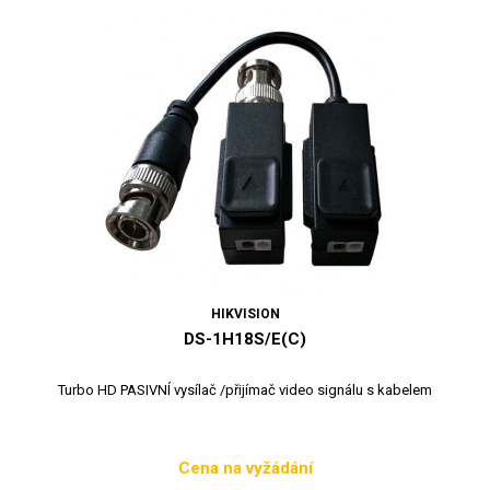
HIKVISION
DS-1H18S/E(C)
Turbo HD PASIVNÍ vysílač /přijímač video signálu s kabelem
Cena na vyžádání
Cena