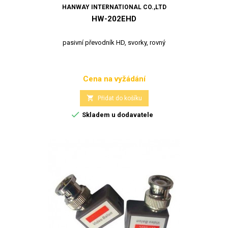
HANWAY INTERNATIONAL CO.,LTD
HW-202EHD
pasivní převodník HD, svorky, rovný
Cena na vyžádání
Cena

Přidat do košíku

Skladem u dodavatele