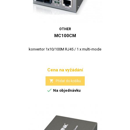
OTHER
MC100CM
konvertor 1x10/100M RJ45 / 1 x multi-mode
Cena na vyžádání
Cena

Přidat do košíku

Na objednávku