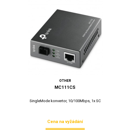
OTHER
MC111CS
SingleMode konvertor, 10/100Mbps, 1x SC
Cena na vyžádání
Cena