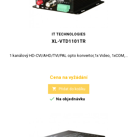
IT TECHNOLOGIES
XL-VTD1101TR
1 kanálový HD-CVI/AHD/TVI/PAL opto konvertor,1x Video, 1xCOM,...
Cena na vyžádání
Cena

Přidat do košíku

Na objednávku