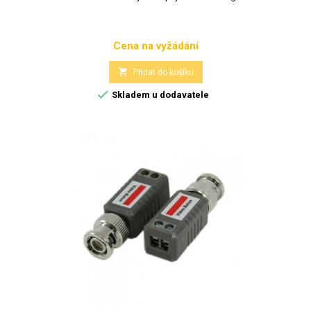
Cena na vyžádání
Cena

Přidat do košíku

Skladem u dodavatele