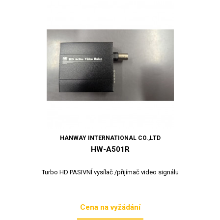
HANWAY INTERNATIONAL CO.,LTD
HW-A501R
Turbo HD PASIVNÍ vysílač /přijímač video signálu
Cena na vyžádání
Cena