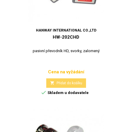
HANWAY INTERNATIONAL CO.,LTD
HW-202CHD
pasivní převodník HD, svorky, zalomený
Cena na vyžádání
Cena

Přidat do košíku

Skladem u dodavatele