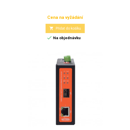
Cena na vyžádání
Cena

Přidat do košíku

Na objednávku