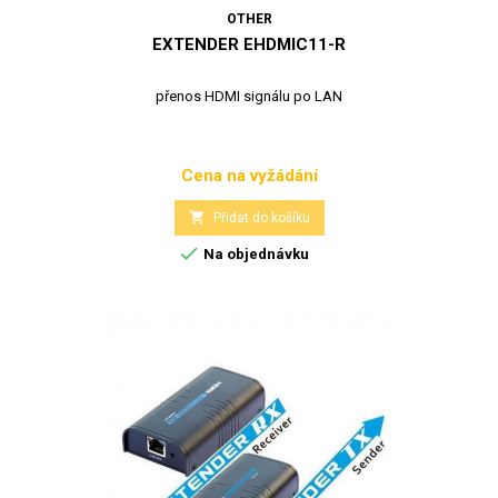
OTHER
EXTENDER EHDMIC11-R
přenos HDMI signálu po LAN
Cena na vyžádání
Cena

Přidat do košíku

Na objednávku