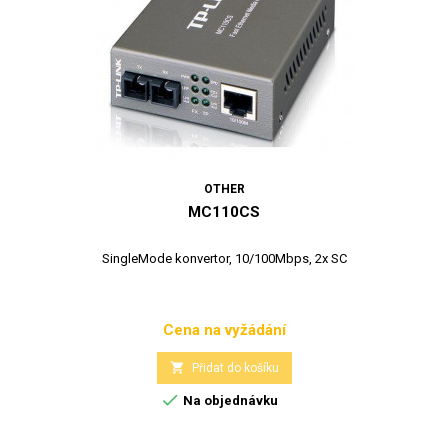
OTHER
MC110CS
SingleMode konvertor, 10/100Mbps, 2x SC
Cena na vyžádání
Cena

Přidat do košíku

Na objednávku