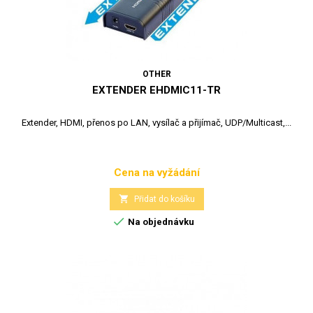
OTHER
EXTENDER EHDMIC11-TR
Extender, HDMI, přenos po LAN, vysílač a přijímač, UDP/Multicast,...
Cena na vyžádání
Cena

Přidat do košíku

Na objednávku