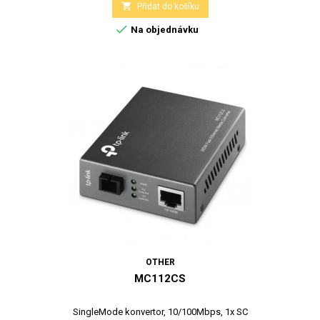

Přidat do košíku

Na objednávku
OTHER
MC112CS
SingleMode konvertor, 10/100Mbps, 1x SC