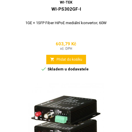
WI-TEK
WI-PS302GF-I
1GE + 1SFP Fiber HiPoE mediální konvertor; 60W
603,79 Kč
Cena
vč. DPH

Přidat do košíku

Skladem u dodavatele