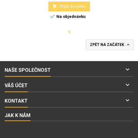

Přidat do košíku

Na objednávku
1

ZPĚT NA ZAČÁTEK

NAŠE SPOLEČNOST

VÁŠ ÚČET

KONTAKT
JAK K NÁM