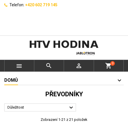
Telefon:
+420 602 719 145
0



shopping_cart
DOMŮ
PŘEVODNÍKY

Důležitost
Zobrazení 1-21 z 21 položek