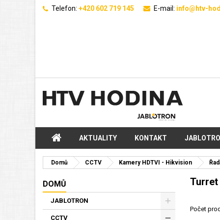
Telefon:
+420 602 719 145
E-mail:
info@htv-hod
AKTUALITY
KONTAKT
JABLOTR
Domů
CCTV
Kamery HDTVI - Hikvision
Řad
Turret
DOMŮ
JABLOTRON
Počet prod
CCTV