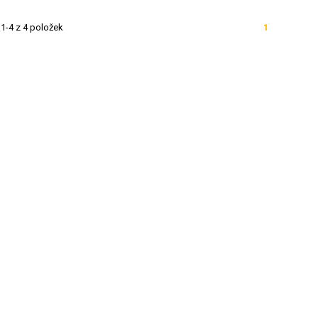
1-4 z 4 položek
1