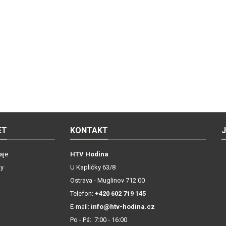
ET
KONTAKT
aje
HTV Hodina
ky
U Kapličky 63/8
Ostrava - Muglinov 712 00
Telefon:
+420 602 719 145
E-mail:
info@htv-hodina.cz
Po - Pá: 7:00 - 16:00