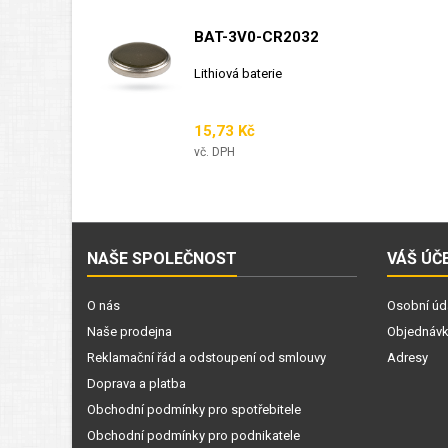
BAT-3V0-CR2032
Lithiová baterie
Cena
15,73 Kč
vč. DPH
NAŠE SPOLEČNOST
VÁŠ ÚČ
O nás
Osobní úd
Naše prodejna
Objednáv
Reklamační řád a odstoupení od smlouvy
Adresy
Doprava a platba
Obchodní podmínky pro spotřebitele
Obchodní podmínky pro podnikatele