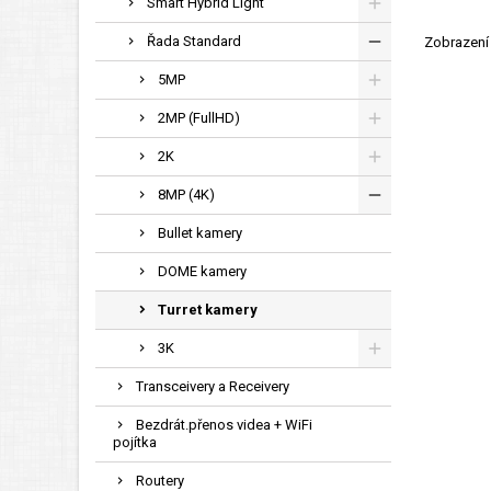
Smart Hybrid Light
Řada Standard
Zobrazení 
5MP
2MP (FullHD)
2K
8MP (4K)
Bullet kamery
DOME kamery
Turret kamery
3K
Transceivery a Receivery
Bezdrát.přenos videa + WiFi
pojítka
Routery