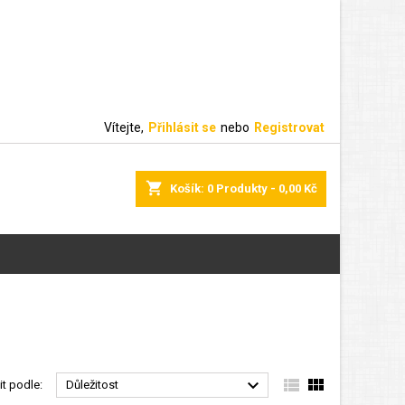
Vítejte,
Přihlásit se
nebo
Registrovat
shopping_cart
Košík:
0
Produkty - 0,00 Kč



it podle:
Důležitost