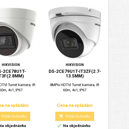
HIKVISION
HIKVISION
S-2CE78U1T-
DS-2CE79U1T-IT3ZF(2.7-
T3F(2.8MM)
13.5MM)
TVI Turret kamera; IR
8MPix HDTVI Turret kamera; IR
60m, 4v1, IP67
60m, 4v1, IP67
a na vyžádání
Cena na vyžádání
Cena
Cena

Přidat do košíku
Přidat do košíku

Na objednávku
Na objednávku