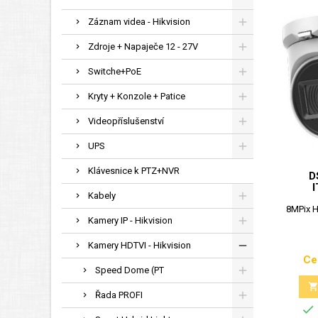
Záznam videa - Hikvision
Zdroje + Napaječe 12 - 27V
Switche+PoE
Kryty + Konzole + Patice
Videopříslušenství
UPS
Klávesnice k PTZ+NVR
D
Kabely
8MPix H
Kamery IP - Hikvision
Kamery HDTVI - Hikvision
Ce
Speed Dome (PT
Řada PROFI
