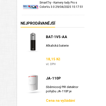
SmartTry - Kamery řady Pro s
29/04/2025 15:17:51
ColorVu 3.0
NEJPRODÁVANÉJŠÍ
BAT-1V5-AA
Alkalická baterie
Cena
18,15 Kč
vč. DPH
JA-110P
Sběrnicový PIR detektor
pohybu JA-110P je
sběrnicový detektor...
Cena
Cena na vyžádání