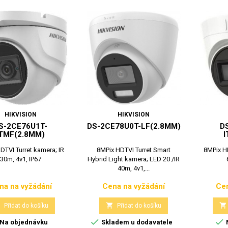
HIKVISION
HIKVISION
S-2CE76U1T-
DS-2CE78U0T-LF(2.8MM)
D
ITMF(2.8MM)
I
DTVI Turret kamera; IR
8MPix HDTVI Turret Smart
8MPix HD
30m, 4v1, IP67
Hybrid Light kamera; LED 20 /IR
40m, 4v1,...
na na vyžádání
Cena na vyžádání
Cen
Cena
Cena



Přidat do košíku
Přidat do košíku


Na objednávku
Skladem u dodavatele