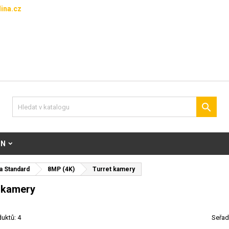
ina.cz

ON
a Standard
8MP (4K)
Turret kamery
 kamery
uktů: 4
Seřad