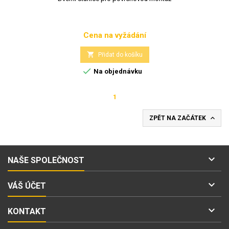
Cena na vyžádání
Cena

Přidat do košíku

Na objednávku
1

ZPĚT NA ZAČÁTEK

NAŠE SPOLEČNOST

VÁŠ ÚČET

KONTAKT