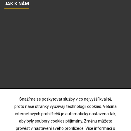
JAK K NÁM
ODBĚR NOVINEK
Snažíme se poskytovat služby v co nejvyšší kvalitě,
proto naše stránky využívají technologii cookies. Většina
internetových prohlížečů je automaticky nastavena tak,
Souhlasím s podmínkami a zásadami ochrany osobních
aby byly soubory cookies příjímány. Změnu můžete
údajů
provést v nastavení svého prohlížeče. Více informací o