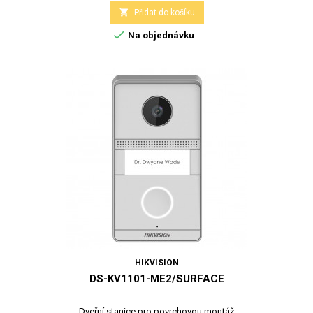

Přidat do košíku

Na objednávku
HIKVISION
DS-KV1101-ME2/SURFACE
Dveřní stanice pro povrchovou montáž