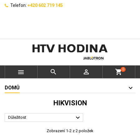
Telefon:
+420 602 719 145
0



shopping_cart
DOMŮ
HIKVISION

Důležitost
Zobrazení 1-2 z 2 položek