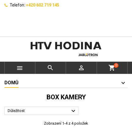
Telefon:
+420 602 719 145
0



shopping_cart
DOMŮ
BOX KAMERY

Důležitost
Zobrazení 1-4 z 4 položek