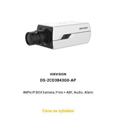
HIKVISION
DS-2CD3843G0-AP
4MPix IP BOX kamera; P-Iris + ABF, Audio, Alarm
Cena na vyžádání
Cena