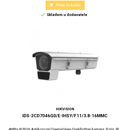

Přidat do košíku

Skladem u dodavatele
HIKVISION
IDS-2CD7046G0/E-IHSY/F11/3.8-16MMC
4MPix IP BOX Antikorozní DeepinView Darkfighter kamera; P-iris, IR...