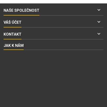

NAŠE SPOLEČNOST

VÁŠ ÚČET

KONTAKT
JAK K NÁM