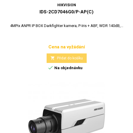
HIKVISION
IDS-2CD7046G0/P-AP(C)
4MPix ANPR IP BOX Darkfighter kamera; P-Iris + ABF, WDR 140dB,...
Cena na vyžádání
Cena

Přidat do košíku

Na objednávku