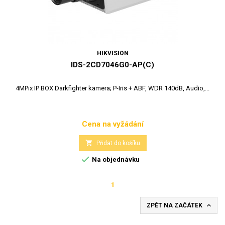
HIKVISION
IDS-2CD7046G0-AP(C)
4MPix IP BOX Darkfighter kamera; P-Iris + ABF, WDR 140dB, Audio,...
Cena na vyžádání
Cena

Přidat do košíku

Na objednávku
1

ZPĚT NA ZAČÁTEK