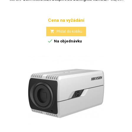
Cena na vyžádání
Cena

Přidat do košíku

Na objednávku