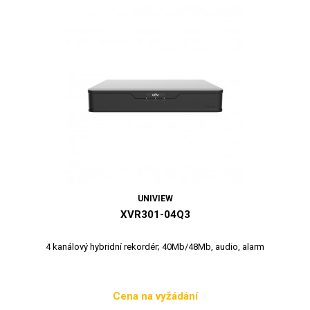
UNIVIEW
XVR301-04Q3
4 kanálový hybridní rekordér; 40Mb/48Mb, audio, alarm
Cena na vyžádání
Cena