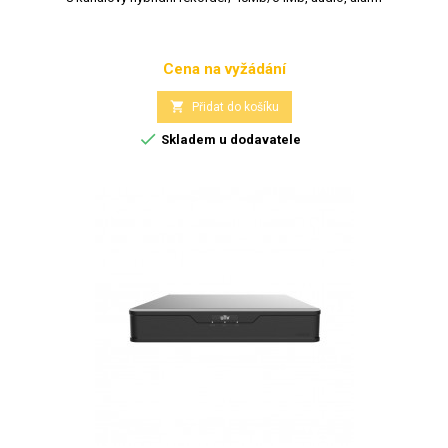
Cena na vyžádání
Cena

Přidat do košíku

Skladem u dodavatele