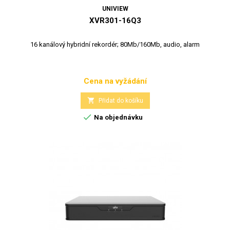
UNIVIEW
XVR301-16Q3
16 kanálový hybridní rekordér; 80Mb/160Mb, audio, alarm
Cena na vyžádání
Cena

Přidat do košíku

Na objednávku