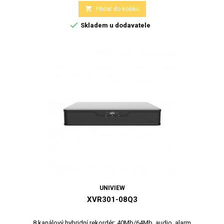

Přidat do košíku

Skladem u dodavatele
UNIVIEW
XVR301-08Q3
8 kanálový hybridní rekordér; 40Mb/64Mb, audio, alarm