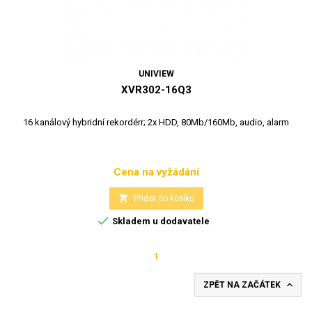
UNIVIEW
XVR302-16Q3
16 kanálový hybridní rekordérr; 2x HDD, 80Mb/160Mb, audio, alarm
Cena na vyžádání
Cena

Přidat do košíku

Skladem u dodavatele
1

ZPĚT NA ZAČÁTEK