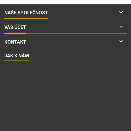

NAŠE SPOLEČNOST

VÁŠ ÚČET

KONTAKT
JAK K NÁM