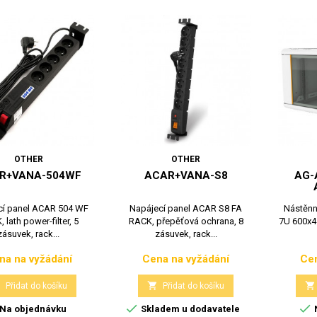
OTHER
OTHER
R+VANA-504WF
ACAR+VANA-S8
AG-
cí panel ACAR 504 WF
Napájecí panel ACAR S8 FA
Nástěnn
 lath power-filter, 5
RACK, přepěťová ochrana, 8
7U 600x4
zásuvek, rack...
zásuvek, rack...
na na vyžádání
Cena na vyžádání
Cen
Cena
Cena



Přidat do košíku
Přidat do košíku


Na objednávku
Skladem u dodavatele