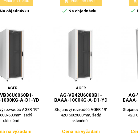



Přidat do košíku
Přidat do košíku


Na objednávku
Na objednávku
AGER
AGER
VB36U6060B1-
AG-VB42U6080B1-
AG-
1000KG-A-D1-YD
BAAA-1000KG-A-D1-YD
EAAA-
vý rozvaděč AGER 19“
Stojanový rozvaděč AGER 19“
Stojano
 600x600mm, šedý,
42U 600x800mm, šedý,
42U 
skleněné...
skleněné...
na na vyžádání
Cena na vyžádání
Cen
Cena
Cena