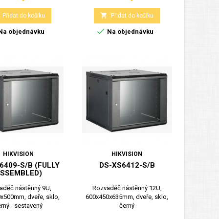

Přidat do košíku
Přidat do košíku

Na objednávku
Na objednávku
HIKVISION
HIKVISION
6409-S/B (FULLY
DS-XS6412-S/B
SSEMBLED)
aděč nástěnný 9U,
Rozvaděč nástěnný 12U,
x500mm, dveře, sklo,
600x450x635mm, dveře, sklo,
rný - sestavený
černý