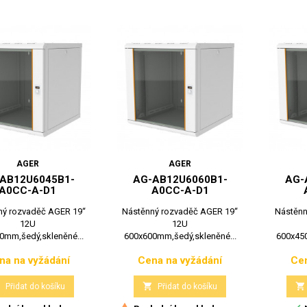
AGER
AGER
AB12U6045B1-
AG-AB12U6060B1-
AG-
A0CC-A-D1
A0CC-A-D1
ný rozvaděč AGER 19“
Nástěnný rozvaděč AGER 19“
Nástěnn
12U
12U
0mm,šedý,skleněné...
600x600mm,šedý,skleněné...
600x450
na na vyžádání
Cena na vyžádání
Cen
Cena
Cena



Přidat do košíku
Přidat do košíku