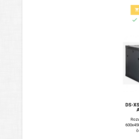

DS-XS
Rozv
600x450
č