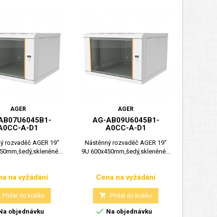
AGER
AGER
AB07U6045B1-
AG-AB09U6045B1-
A0CC-A-D1
A0CC-A-D1
ý rozvaděč AGER 19“
Nástěnný rozvaděč AGER 19“
50mm,šedý,skleněné...
9U 600x450mm,šedý,skleněné...
a na vyžádání
Cena na vyžádání
Cena
Cena

Přidat do košíku
Přidat do košíku

Na objednávku
Na objednávku