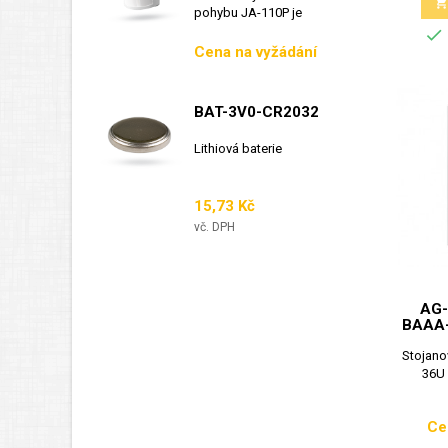
pohybu JA-110P je
sběrnicový detektor...

Cena
Cena na vyžádání
BAT-3V0-CR2032
Lithiová baterie
Cena
15,73 Kč
vč. DPH
AG-
BAAA-
Stojano
36U
Ce