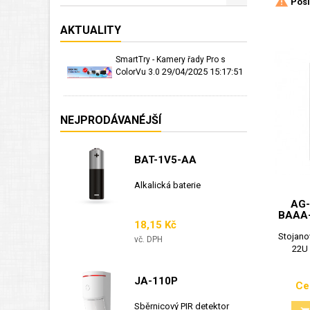

Posl
AKTUALITY
SmartTry - Kamery řady Pro s
29/04/2025 15:17:51
ColorVu 3.0
NEJPRODÁVANÉJŠÍ
BAT-1V5-AA
Alkalická baterie
AG-
BAAA-
Cena
18,15 Kč
Stojano
vč. DPH
22U
JA-110P
Ce
Sběrnicový PIR detektor