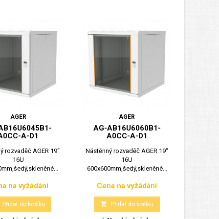
AGER
AGER
AB16U6045B1-
AG-AB16U6060B1-
A0CC-A-D1
A0CC-A-D1
ý rozvaděč AGER 19“
Nástěnný rozvaděč AGER 19“
16U
16U
mm,šedý,skleněné...
600x600mm,šedý,skleněné...
a na vyžádání
Cena na vyžádání
Cena
Cena

Přidat do košíku
Přidat do košíku