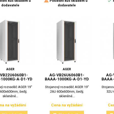


ední kus skladem u
Poslední kus skladem u
dodavatele
dodavatele
AGER
AGER
VB22U6060B1-
AG-VB26U6060B1-
AG-
1000KG-A-D1-YD
BAAA-1000KG-A-D1-YD
BAAA-
vý rozvaděč AGER 19“
Stojanový rozvaděč AGER 19“
Stojano
 600x600mm, šedý,
26U 600x600mm, šedý,
32U 
skleněné...
skleněné...
na na vyžádání
Cena na vyžádání
Cen
Cena
Cena