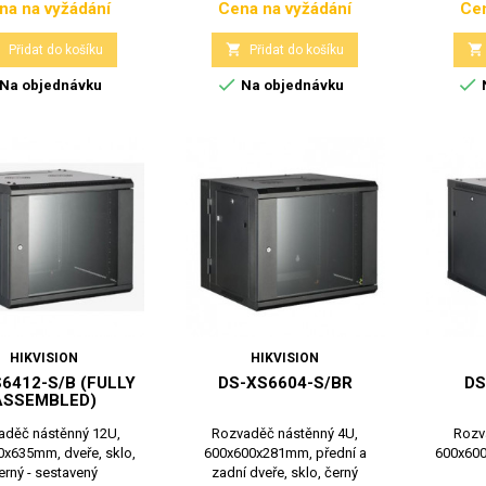
na na vyžádání
Cena na vyžádání
Cen
Cena
Cena



Přidat do košíku
Přidat do košíku


Na objednávku
Na objednávku
HIKVISION
HIKVISION
6412-S/B (FULLY
DS-XS6604-S/BR
DS
ASSEMBLED)
aděč nástěnný 12U,
Rozvaděč nástěnný 4U,
Rozv
x635mm, dveře, sklo,
600x600x281mm, přední a
600x600
erný - sestavený
zadní dveře, sklo, černý