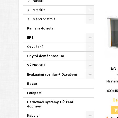
Nářadí
Metalika
Měřicí přístroje
Kamera do auta
EPS
Ozvučení
Chytrá domácnost - IoT
VÝPRODEJ
AG-
Evakuační rozhlas + Ozvučení
Nástěn
Bazar
600x45
Fotopasti
Ce
Parkovací systémy + Řízení
dopravy
Kabely