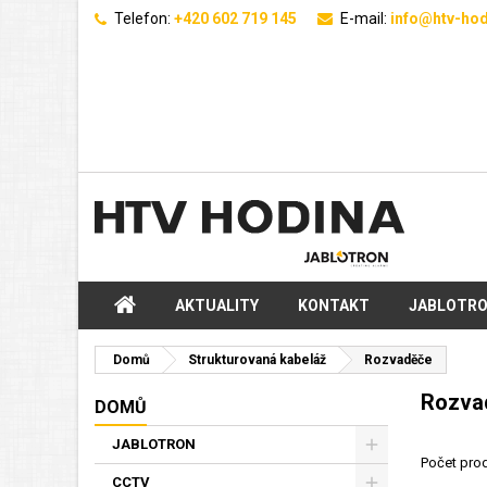
Telefon:
+420 602 719 145
E-mail:
info@htv-hod
AKTUALITY
KONTAKT
JABLOTR
Domů
Strukturovaná kabeláž
Rozvaděče
Rozva
DOMŮ
JABLOTRON
Počet pro
CCTV