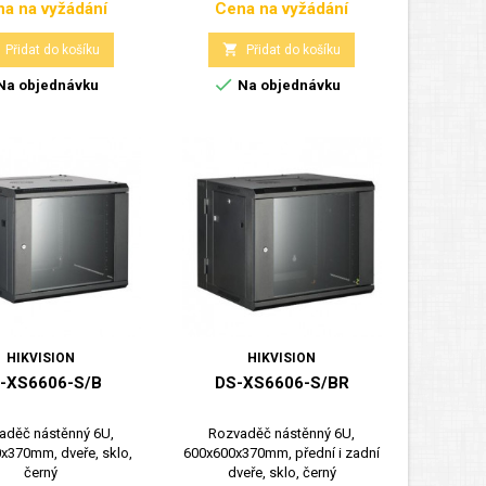
a na vyžádání
Cena na vyžádání
Cena
Cena

Přidat do košíku
Přidat do košíku

Na objednávku
Na objednávku
HIKVISION
HIKVISION
-XS6606-S/B
DS-XS6606-S/BR
aděč nástěnný 6U,
Rozvaděč nástěnný 6U,
x370mm, dveře, sklo,
600x600x370mm, přední i zadní
černý
dveře, sklo, černý