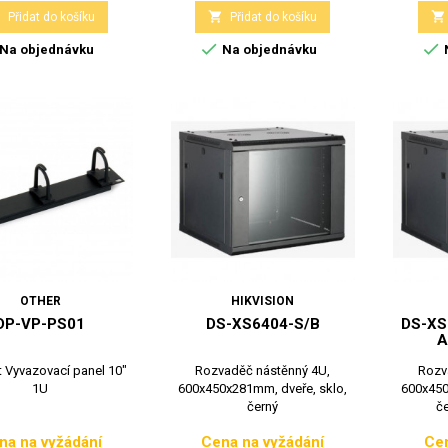



Přidat do košíku
Přidat do košíku


Na objednávku
Na objednávku
OTHER
HIKVISION
DP-VP-PS01
DS-XS6404-S/B
DS-XS
A
t Vyvazovací panel 10"
Rozvaděč nástěnný 4U,
Rozv
1U
600x450x281mm, dveře, sklo,
600x450
černý
če
na na vyžádání
Cena na vyžádání
Cen
Cena
Cena