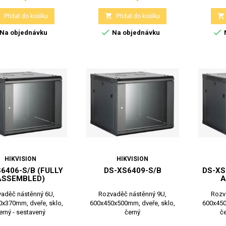



Přidat do košíku
Přidat do košíku


Na objednávku
Na objednávku
HIKVISION
HIKVISION
6406-S/B (FULLY
DS-XS6409-S/B
DS-XS
ASSEMBLED)
A
aděč nástěnný 6U,
Rozvaděč nástěnný 9U,
Rozv
x370mm, dveře, sklo,
600x450x500mm, dveře, sklo,
600x450
erný - sestavený
černý
če