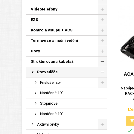
Videotelefony
EZS
Kontrola vstupu + ACS
Termovize a noční vidění
Boxy
Strukturovaná kabeláž
Rozvaděče
ACA
Příslušenství
Napáje
Nástěnné 19"
RACK,
Stojanové
Ce
Nástěnné 10"
Aktivní prvky
