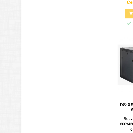
Ce

DS-XS
Rozv
600x450
č