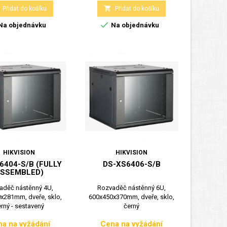

Přidat do košíku
Přidat do košíku

Na objednávku
Na objednávku
HIKVISION
HIKVISION
6404-S/B (FULLY
DS-XS6406-S/B
SSEMBLED)
aděč nástěnný 4U,
Rozvaděč nástěnný 6U,
x281mm, dveře, sklo,
600x450x370mm, dveře, sklo,
rný - sestavený
černý
a na vyžádání
Cena na vyžádání
Cena
Cena