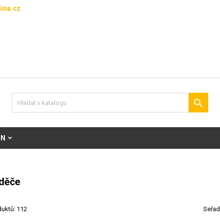
ina.cz

ON
děče
duktů: 112
Seřad