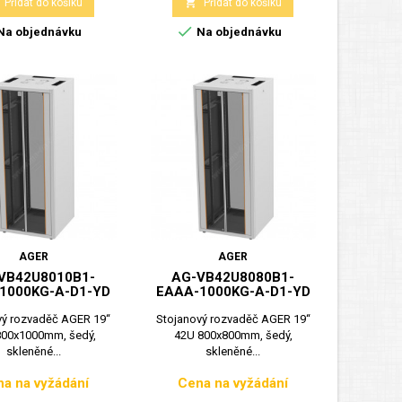

Přidat do košíku
Přidat do košíku

Na objednávku
Na objednávku
AGER
AGER
VB42U8010B1-
AG-VB42U8080B1-
1000KG-A-D1-YD
EAAA-1000KG-A-D1-YD
vý rozvaděč AGER 19“
Stojanový rozvaděč AGER 19“
800x1000mm, šedý,
42U 800x800mm, šedý,
skleněné...
skleněné...
a na vyžádání
Cena na vyžádání
Cena
Cena