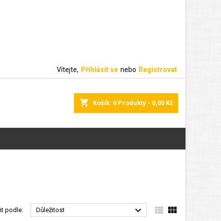
Vítejte,
Přihlásit se
nebo
Registrovat
shopping_cart
Košík:
0
Produkty - 0,00 Kč



it podle:
Důležitost