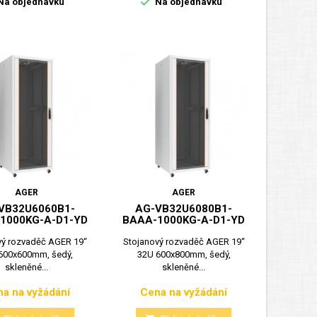

Na objednávku
Na objednávku
AGER
AGER
VB32U6060B1-
AG-VB32U6080B1-
1000KG-A-D1-YD
BAAA-1000KG-A-D1-YD
vý rozvaděč AGER 19“
Stojanový rozvaděč AGER 19“
600x600mm, šedý,
32U 600x800mm, šedý,
skleněné...
skleněné...
a na vyžádání
Cena na vyžádání
Cena
Cena