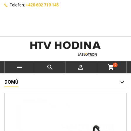
Telefon:
+420 602 719 145
0



shopping_cart
DOMŮ