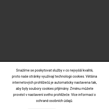
ODBĚR NOVINEK
Snažíme se poskytovat služby v co nejvyšší kvalitě,
proto naše stránky využívají technologii cookies. Většina
internetových prohlížečů je automaticky nastavena tak,
Souhlasím s podmínkami a zásadami ochrany osobních
aby byly soubory cookies příjímány. Změnu můžete
údajů
provést v nastavení svého prohlížeče. Více informací o
ochraně osobních údajů.