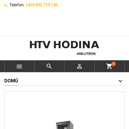
Telefon:
+420 602 719 145
0



shopping_cart
DOMŮ