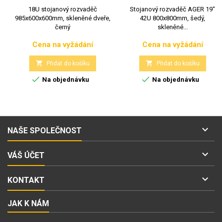
18U stojanový rozvaděč
Stojanový rozvaděč AGER 19“
985x600x600mm, skleněné dveře,
42U 800x800mm, šedý,
černý
skleněné...
Cena na vyžádání
Cena na vyžádání
Cena
Cena


Přidat do košíku
Přidat do košíku


Na objednávku
Na objednávku

NAŠE SPOLEČNOST

VÁŠ ÚČET

KONTAKT
JAK K NÁM