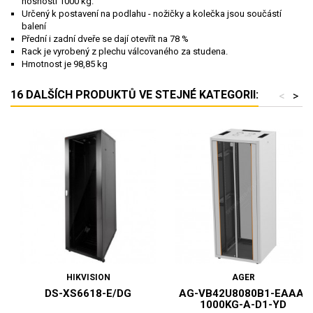
nosností 1000 kg.
Určený k postavení na podlahu - nožičky a kolečka jsou součástí
balení
Přední i zadní dveře se dají otevřít na 78 %
Rack je vyrobený z plechu válcovaného za studena.
Hmotnost je 98,85 kg
16 DALŠÍCH PRODUKTŮ VE STEJNÉ KATEGORII:
<
>
HIKVISION
AGER
DS-XS6618-E/DG
AG-VB42U8080B1-EAAA-
1000KG-A-D1-YD