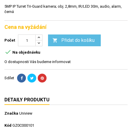
5MP IP Turret Tri-Guard kamera; obj. 2,8mm, IR/LED 30m, audio, alarm,
černá
Cena na vyžádání
Přidat do košíku

Počet

Na objednávku
O dostupnosti Vás budeme informovat
Sdílet
DETAILY PRODUKTU
Značka
Uniview
Kód
GZ0C000101