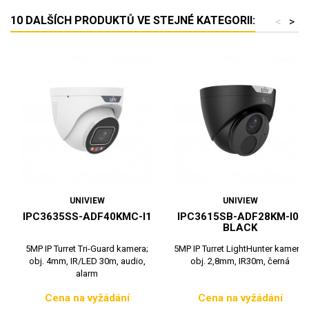
10 DALŠÍCH PRODUKTŮ VE STEJNÉ KATEGORII:
<
>
UNIVIEW
UNIVIEW
IPC3635SS-ADF40KMC-I1
IPC3615SB-ADF28KM-I0-
BLACK
5MP IP Turret Tri-Guard kamera;
5MP IP Turret LightHunter kamera;
obj. 4mm, IR/LED 30m, audio,
obj. 2,8mm, IR30m, černá
alarm
Cena na vyžádání
Cena na vyžádání
Cena
Cena