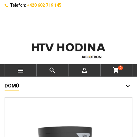
Telefon:
+420 602 719 145
0



shopping_cart
DOMŮ