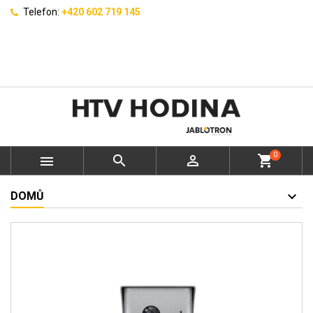
Telefon:
+420 602 719 145
0



shopping_cart
DOMŮ