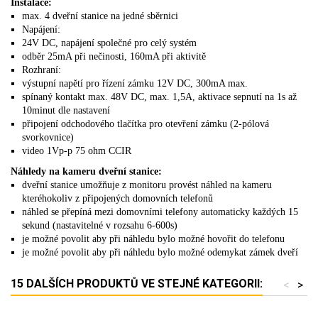
Instalace:
max. 4 dveřní stanice na jedné sběrnici
Napájení:
24V DC, napájení společné pro celý systém
odběr 25mA při nečinosti, 160mA při aktivitě
Rozhraní:
výstupní napětí pro řízení zámku 12V DC, 300mA max.
spínaný kontakt max. 48V DC, max. 1,5A, aktivace sepnutí na 1s až
10minut dle nastavení
připojení odchodového tlačítka pro otevření zámku (2-pólová
svorkovnice)
video 1Vp-p 75 ohm CCIR
Náhledy na kameru dveřní stanice:
dveřní stanice umožňuje z monitoru provést náhled na kameru
kteréhokoliv z připojených domovních telefonů
náhled se přepíná mezi domovními telefony automaticky každých 15
sekund (nastavitelné v rozsahu 6-600s)
je možné povolit aby při náhledu bylo možné hovořit do telefonu
je možné povolit aby při náhledu bylo možné odemykat zámek dveří
15 DALŠÍCH PRODUKTŮ VE STEJNÉ KATEGORII:
<
>