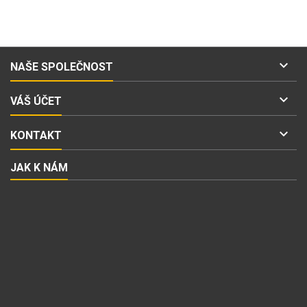

NAŠE SPOLEČNOST

VÁŠ ÚČET

KONTAKT
JAK K NÁM