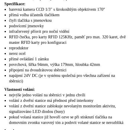
Specifikace:
barevná kamera CCD 1/3" s širokoúhlým objektivem 170°
přímá volba účastník tlačítkem
čtyři tlačítka s jmenovkou
podsvícení jmenovky
infračervený přísvit pro noční vidění
RFID čtečka, pro karty RFID 125KHz, paměť pro max. 320 karet, dvě
master RFID karty pro konfiguraci
reproduktor
nerez ocel
přímé ovládání 1 zámku
povrchová, šířka 94mm, výška 179mm, hloubka 42mm
připojení na dvoudrátovou sběrnici
napájení 24V DC (je v systému společná pro všechna zařízení na
sběrnici)
Vlastnosti volání:
nejvýše jedno volání na sběrnici v jednu chvíli
volání z dveřní stanice má přednost před interkomy
volání z dveřní stanice zablokuje nevolaným monitorům aktivitu,
signalizováno LED diodou (busy)
pokud volaná stanice již hovoří ozve se při stisknutí tlačítka na
domovním zvonku varovný tón a podsvit volané stanice se nerozbliká