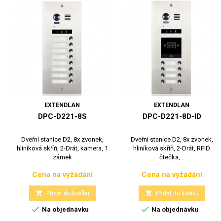
EXTENDLAN
EXTENDLAN
DPC-D221-8S
DPC-D221-8D-ID
Dveřní stanice D2, 8x zvonek,
Dveřní stanice D2, 8x zvonek,
hliníková skříň, 2-Drát, kamera, 1
hliníková skříň, 2-Drát, RFID
zámek
čtečka,...
Cena na vyžádání
Cena na vyžádání
Cena
Cena


Přidat do košíku
Přidat do košíku


Na objednávku
Na objednávku