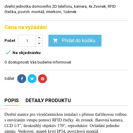
dveřní jednotka domovního 2D telefonu, kamera, 4x Zvonek, RFID
čtečka, povrch. montáž, interkom, 1zámek
Cena na vyžádání
Přidat do košíku

Počet

Na objednávku
O dostupnosti Vás budeme informovat
Sdílet
POPIS
DETAILY PRODUKTU
Dveřní stanice pro víceúčastnickou instalaci s přímou tlačítkovou volbou
s otevíráním vstupu pomocí RFID čtečky. 4x zvonek. Barevná kamera,
CCD 1/3", širokoúhlý objektiv 170°, reproduktor. Ovládání jednoho
zámku. Venkovní, stupeň krytí IP54, povrchová montáž.