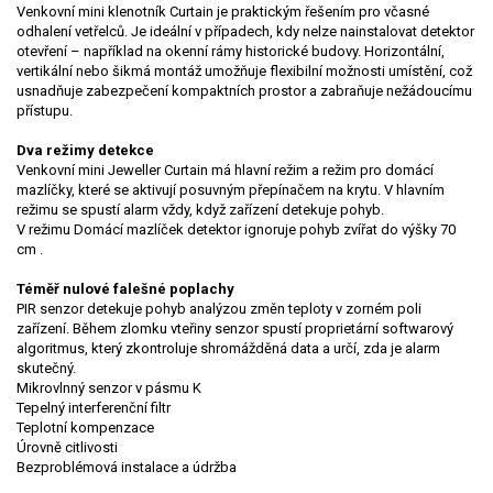
Venkovní mini klenotník Curtain je praktickým řešením pro včasné
odhalení vetřelců. Je ideální v případech, kdy nelze nainstalovat detektor
otevření – například na okenní rámy historické budovy. Horizontální,
vertikální nebo šikmá montáž umožňuje flexibilní možnosti umístění, což
usnadňuje zabezpečení kompaktních prostor a zabraňuje nežádoucímu
přístupu.
Dva režimy detekce
Venkovní mini Jeweller Curtain má hlavní režim a režim pro domácí
mazlíčky, které se aktivují posuvným přepínačem na krytu. V hlavním
režimu se spustí alarm vždy, když zařízení detekuje pohyb.
V režimu Domácí mazlíček detektor ignoruje pohyb zvířat do výšky 70
cm .
Téměř nulové falešné poplachy
PIR senzor detekuje pohyb analýzou změn teploty v zorném poli
zařízení. Během zlomku vteřiny senzor spustí proprietární softwarový
algoritmus, který zkontroluje shromážděná data a určí, zda je alarm
skutečný.
Mikrovlnný senzor v pásmu K
Tepelný interferenční filtr
Teplotní kompenzace
Úrovně citlivosti
Bezproblémová instalace a údržba