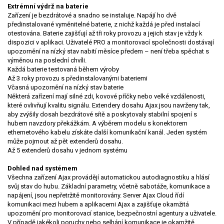
Extrémní výdrž na baterie
Zařízení je bezdrátové a snadno se instaluje. Napájí ho dvě
předinstalované vyměnitelné baterie, z nichž každá je před instalací
otestována. Baterie zajišťují až tři roky provozu a jejich stav je vždy k
dispozici v aplikaci. Uživatelé PRO a monitorovací společnosti dostávají
upozornění na nízký stav nabití měsíce předem – není třeba spěchat s
výměnou na poslední chvíli.
Každá baterie testovaná během výroby
Až 3 roky provozu s předinstalovanými bateriemi
Včasná upozornění na nízký stav baterie
Některá zařízení mají silné zdi, kovové příčky nebo velké vzdálenosti,
které ovlivňují kvalitu signálu. Extendery dosahu Ajax jsou navrženy tak,
aby zvýšily dosah bezdrátové sítě a poskytovaly stabilní spojení s
hubem navzdory překážkám. A výběrem modelu s konektorem
ethernetového kabelu získáte další komunikační kanál. Jeden systém
může pojmout až pět extenderů dosahu.
Až 5 extenderů dosahu v jednom systému
Dohled nad systémem
Všechna zařízení Ajax provádějí automatickou autodiagnostiku a hlásí
svůj stav do hubu. Základní parametry, včetně sabotáže, komunikace a
napájení, jsou nepřetržitě monitorovány. Server Ajax Cloud řídí
komunikaci mezi hubem a aplikacemi Ajax a zajišťuje okamžitá
upozornění pro monitorovací stanice, bezpečnostní agentury a uživatele.
V případě jakékoli poruchy nebo selhání komunikace je okamžitě