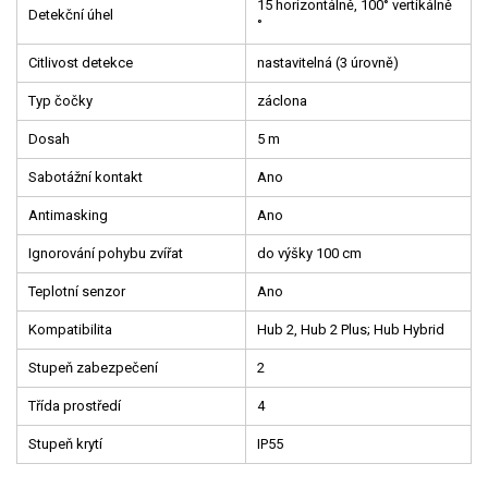
15 horizontálně, 100° vertikálně
Detekční úhel
°
Citlivost detekce
nastavitelná (3 úrovně)
Typ čočky
záclona
Dosah
5 m
Sabotážní kontakt
Ano
Antimasking
Ano
Ignorování pohybu zvířat
do výšky 100 cm
Teplotní senzor
Ano
Kompatibilita
Hub 2, Hub 2 Plus; Hub Hybrid
Stupeň zabezpečení
2
Třída prostředí
4
Stupeň krytí
IP55