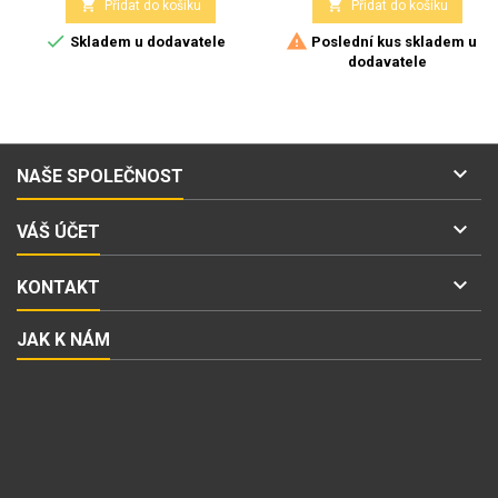


Přidat do košíku
Přidat do košíku


Skladem u dodavatele
Poslední kus skladem u
dodavatele

NAŠE SPOLEČNOST

VÁŠ ÚČET

KONTAKT
JAK K NÁM