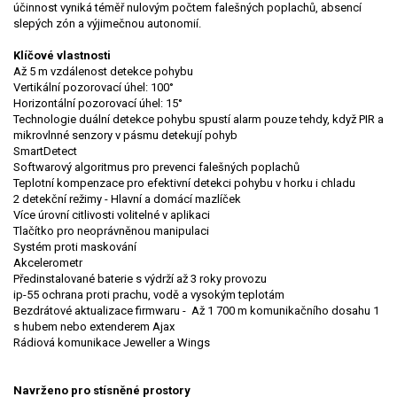
účinnost vyniká téměř nulovým počtem falešných poplachů, absencí
slepých zón a výjimečnou autonomií.
Klíčové vlastnosti
Až 5 m vzdálenost detekce pohybu
Vertikální pozorovací úhel: 100°
Horizontální pozorovací úhel: 15°
Technologie duální detekce pohybu spustí alarm pouze tehdy, když PIR a
mikrovlnné senzory v pásmu detekují pohyb
SmartDetect
Softwarový algoritmus pro prevenci falešných poplachů
Teplotní kompenzace pro efektivní detekci pohybu v horku i chladu
2 detekční režimy - Hlavní a domácí mazlíček
Více úrovní citlivosti volitelné v aplikaci
Tlačítko pro neoprávněnou manipulaci
Systém proti maskování
Akcelerometr
Předinstalované baterie s výdrží až 3 roky provozu
ip-55 ochrana proti prachu, vodě a vysokým teplotám
Bezdrátové aktualizace firmwaru - Až 1 700 m komunikačního dosahu 1
s hubem nebo extenderem Ajax
Rádiová komunikace Jeweller a Wings
Navrženo pro stísněné prostory