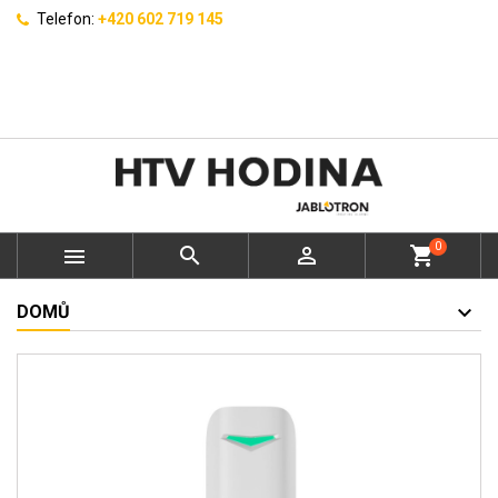
Telefon:
+420 602 719 145
0



shopping_cart
DOMŮ