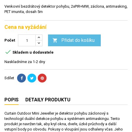
Venkovní bezdrátový detektor pohybu, 2xPIR+MW, záclona, antimasking,
PET imunita, dosah 5m
Cena na vyžádání
Přidat do košíku

Počet

Skladem u dodavatele
Naskladníme za 1-2 dny
Sdílet
POPIS
DETAILY PRODUKTU
Curtain Outdoor Mini Jeweller je detektor pohybu záclonový s
technologií duální detekce pohybu a systémem antimaskingu. Tento
produkt je navržen tak, aby kryl okna, dveře, úzké průchody a další
vstupní body po obvodu. Pokusy o vloupání jsou odhaleny včas. Jeho