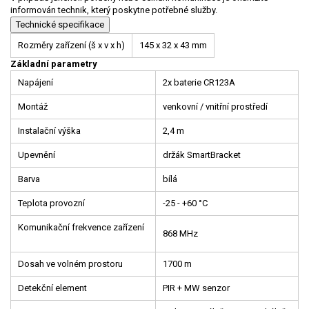
informován technik, který poskytne potřebné služby.
Technické specifikace
Rozměry zařízení (š x v x h)
145 x 32 x 43 mm
Základní parametry
Napájení
2x baterie CR123A
Montáž
venkovní / vnitřní prostředí
Instalační výška
2,4 m
Upevnění
držák SmartBracket
Barva
bílá
Teplota provozní
-25 - +60 °C
Komunikační frekvence zařízení
868 MHz
Dosah ve volném prostoru
1700 m
Detekční element
PIR + MW senzor