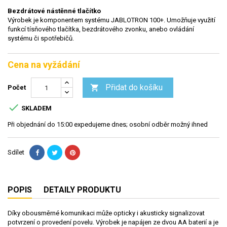
Bezdrátové nástěnné tlačítko
Výrobek je komponentem systému JABLOTRON 100+. Umožňuje využití
funkcí tísňového tlačítka, bezdrátového zvonku, anebo ovládání
systému či spotřebičů.
Cena na vyžádání
Přidat do košíku

Počet

SKLADEM
Při objednání do 15:00 expedujeme dnes; osobní odběr možný ihned
Sdílet
POPIS
DETAILY PRODUKTU
Díky obousměrné komunikaci může opticky i akusticky signalizovat
potvrzení o provedení povelu. Výrobek je napájen ze dvou AA baterií a je