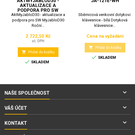
AKTMYJABLOD30 -
JA-121E-WH
AKTUALIZACE A
PODPORA PRO SW
AktMyJabloD30 - aktualizace a
MYJABLOD30
Sběrnicová venkovní dotyková
podpora pro SW MyJabloD30
klávesnice - bílá Dotyková
Roční...
klávesnice...
2 722,50 Kč
Cena na vyžádání
Cena
Cena
vč. DPH

Přidat do košíku

Přidat do košíku

SKLADEM

SKLADEM

NAŠE SPOLEČNOST

VÁŠ ÚČET

KONTAKT