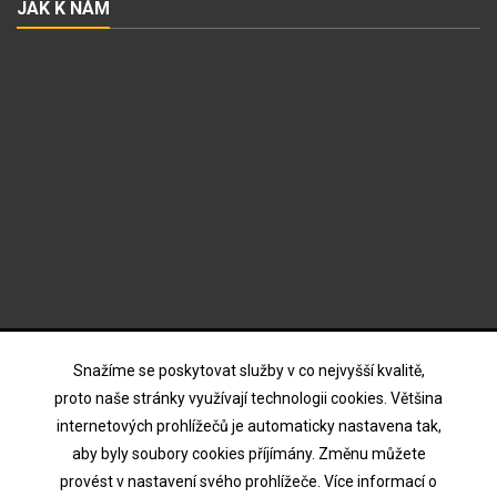
JAK K NÁM
ODBĚR NOVINEK
Snažíme se poskytovat služby v co nejvyšší kvalitě,
proto naše stránky využívají technologii cookies. Většina
internetových prohlížečů je automaticky nastavena tak,
Souhlasím s podmínkami a zásadami ochrany osobních
aby byly soubory cookies příjímány. Změnu můžete
údajů
provést v nastavení svého prohlížeče. Více informací o