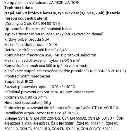
kompatibilní s ústřednami JA-103K, JA-107K.
Technická data
Napájení
2 x lithiová baterie, typ CR 2032 (3,0 V/ 0,2 Ah) (baterie
nejsou součástí balení)
(Zdroj typu C dle ČSN EN 50131-6)
Upozornění: Baterie není součástí balení
Typická životnost baterií
cca 2 roky (při 3 aktivacích denně)
Klidový odběr proudu
5 μA
Maximální odběr proudu
40 mA
Detekce nízkého napětí baterií
< 2,4 V
Komunikační frekvence
868,1 MHz, protokol Jablotron
Maximální radiofrekvenční výkon (ERP)
8 mW
Komunikační dosah
cca 300 m (přímá viditelnost)
Klasifikace
stupeň zabezpečení 2/třída prostředí II (dle ČSN EN 50131-1)
Prostředí
vnitřní všeobecné
Stupeň krytí
IP 22
Rozsah pracovních teplot
-10 °C až +40 °C
Průměrná provozní vlhkost
75 % RH, bez kondenzace
Rozměry
80 x 80 x 20 mm
Hmotnost (bez baterií)
58 g
Podmínky provozování
dle Všeobecného oprávnění ČTÚ č. VO-R/10
Certifikační orgán
Trezor Test s.r.o. (č. 3025)
Splňuje
ČSN ETSI EN 300 220-1,-2, ČSN EN 55032, ČSN EN 50130 4, ČSN
EN 62368-1, ČSN EN 62311, ČSN EN 50581, ČSN EN 50131-1, ČSN EN
50131-3, ČSN EN 50131-5-3, ČSN EN 50131-6, ČSN CLC/TS 50131-11,