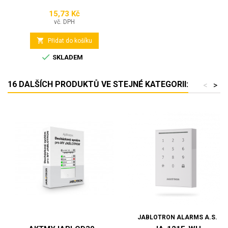
15,73 Kč
Cena
vč. DPH

Přidat do košíku

SKLADEM
16 DALŠÍCH PRODUKTŮ VE STEJNÉ KATEGORII:
<
>
JABLOTRON ALARMS A.S.