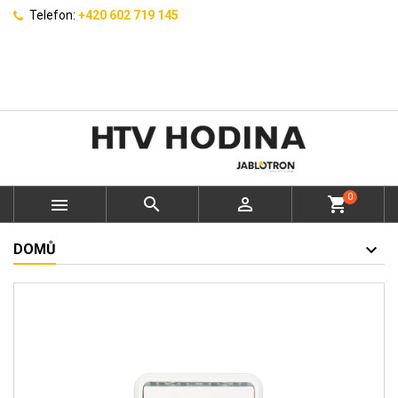
Telefon:
+420 602 719 145
0



shopping_cart
DOMŮ