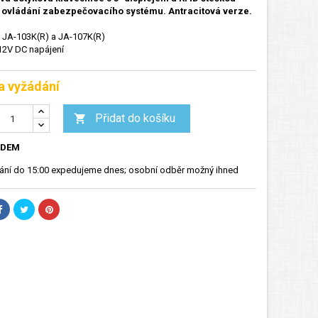
o ovládání zabezpečovacího systému. Antracitová verze.
 JA-103K(R) a JA-107K(R)
12V DC napájení
a vyžádání
Přidat do košíku

ADEM
nání do 15:00 expedujeme dnes; osobní odběr možný ihned