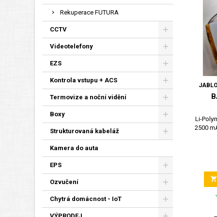
Rekuperace FUTURA
CCTV
Videotelefony
EZS
Kontrola vstupu + ACS
JABLO
B
Termovize a noční vidění
Boxy
Li-Poly
2500 mA
Strukturovaná kabeláž
Kamera do auta
EPS
Ozvučení
Chytrá domácnost - IoT
VÝPRODEJ