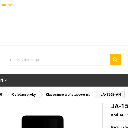
ina.cz

ON
0
Ovládací prvky
Klávesnice a přístupové m.
JA-156E-AN
JA-1
Kód
JA-1
Bezdrátov