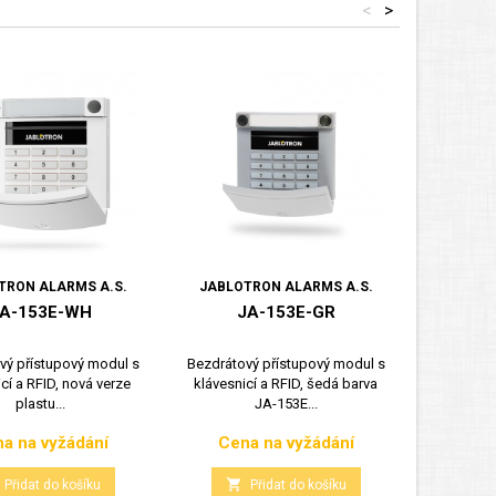
<
>
TRON ALARMS A.S.
JABLOTRON ALARMS A.S.
JABLOT
A-153E-WH
JA-153E-GR
J
vý přístupový modul s
Bezdrátový přístupový modul s
Bezdrátov
cí a RFID, nová verze
klávesnicí a RFID, šedá barva
displeje
plastu...
JA-153E...
a na vyžádání
Cena na vyžádání
Cen
Cena
Cena


Přidat do košíku
Přidat do košíku