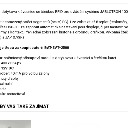
á dotyková klávesnice se čtečkou RFID pro ovládání systému JABLOTRON 100
t neomezený počet segmentů (sekcí, PG). Lze zobrazit až 8 teplot (teploměry, t
es USB-C. Lze zapnout automatické nastavení jasu displeje, či jas nastavit pe
irmy a kontakt. Přehledné zobrazení historie s drobnou grafikou. Výkonná čteč
) a JA-107K(R)
je třeba zakoupit baterii BAT-3V7-2500
u:
sběrnicový přístupový modul s dotykovou klávesnicí a čtečkou karet
, 480 x 854 px
:
 12V DC
odběr:
40 mA pro volbu zálohy
utý displej
ximální
 kHz
ulu:
 antracitová
BY VÁS TAKÉ ZAJÍMAT