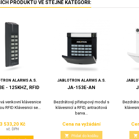
ŠÍCH PRODUKTŮ VE STEJNÉ KATEGORII:
TRON ALARMS A.S.
JABLOTRON ALARMS A.S.
JABLO
3E - 125KHZ, RFID
JA-153E-AN
J
vá venkovní klávesnice
Bezdrátový přístupový modul s
Bezdráto
ou RFID Klávesnici se...
klávesnicí a RFID, antracitová
klávesni
barva...
3 533,20 Kč
Cena na vyžádání
Cen
Cena
Cena
vč. DPH


Přidat do košíku