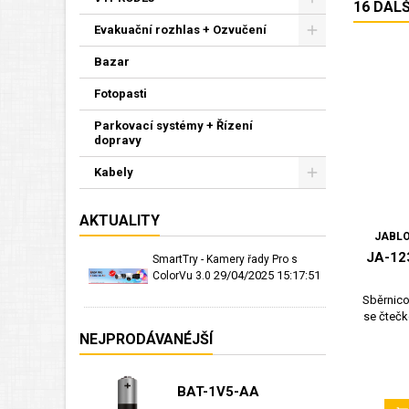
16 DAL
Evakuační rozhlas + Ozvučení
Bazar
Fotopasti
Parkovací systémy + Řízení
dopravy
Kabely
AKTUALITY
JABLO
JA-12
SmartTry - Kamery řady Pro s
29/04/2025 15:17:51
ColorVu 3.0
Sběrnico
se čtečk
NEJPRODÁVANÉJŠÍ
BAT-1V5-AA