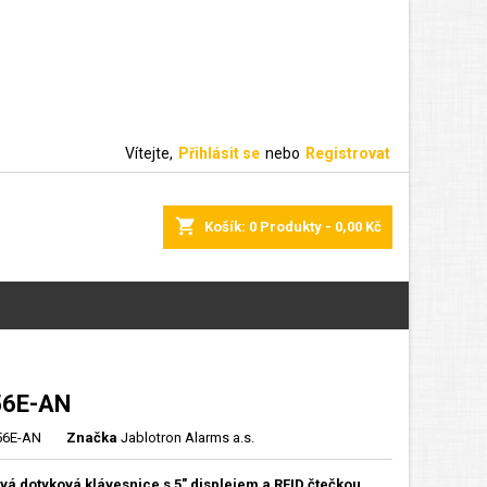
Vítejte,
Přihlásit se
nebo
Registrovat
shopping_cart
Košík:
0
Produkty - 0,00 Kč
56E-AN
56E-AN
Značka
Jablotron Alarms a.s.
á dotyková klávesnice s 5" displejem a RFID čtečkou