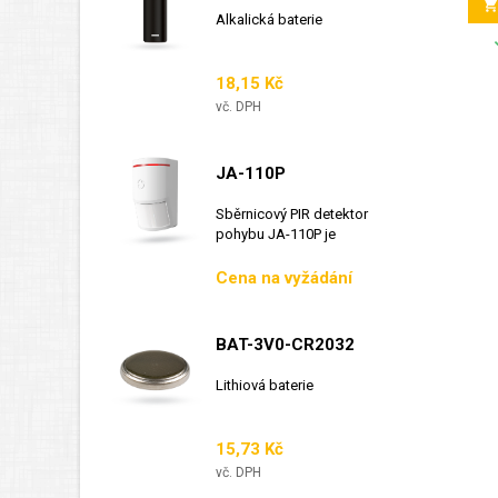
Alkalická baterie
Cena
18,15 Kč
vč. DPH
JA-110P
Sběrnicový PIR detektor
pohybu JA-110P je
sběrnicový detektor...
Cena
Cena na vyžádání
BAT-3V0-CR2032
Lithiová baterie
Cena
15,73 Kč
vč. DPH