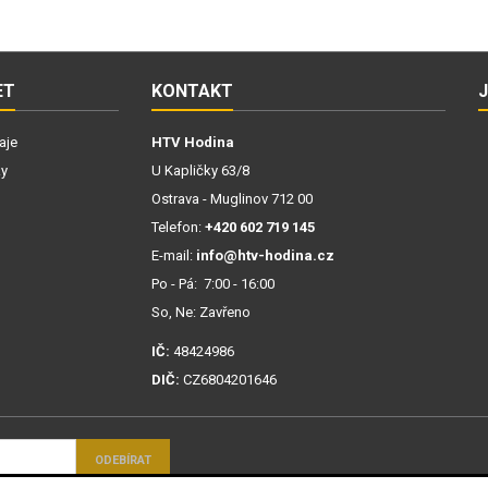
ET
KONTAKT
aje
HTV Hodina
ky
U Kapličky 63/8
Ostrava - Muglinov 712 00
Telefon:
+420 602 719 145
E-mail:
info@htv-hodina.cz
Po - Pá: 7:00 - 16:00
So, Ne: Zavřeno
IČ:
48424986
DIČ:
CZ6804201646