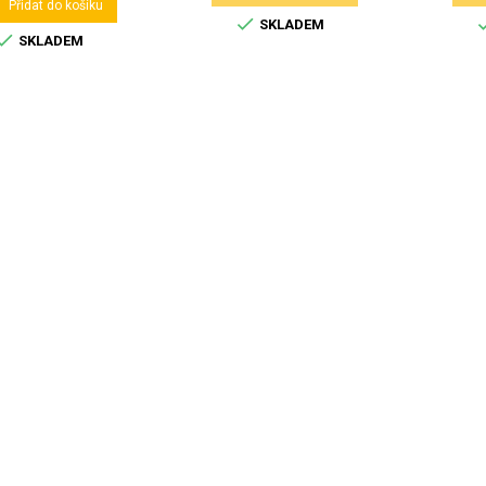

Přidat do košíku

SKLADEM

SKLADEM