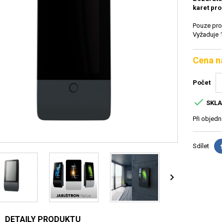
karet pr
Pouze pro
Vyžaduje 
Cena n
Počet

SKL
Při objed
Sdílet

DETAILY PRODUKTU