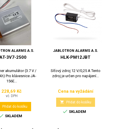
TRON ALARMS A.S.
JABLOTRON ALARMS A.S.
AT-3V7-2500
HLK-PM12JBT
mer akumulátor (3.7 V /
Síťový zdroj 12 V/0,25 A Tento
h) Pro klávesnice JA-
zdroj je určen pro napájení...
156E...
228,69 Kč
Cena na vyžádání
Cena
Cena
vč. DPH

Přidat do košíku

Přidat do košíku

SKLADEM

SKLADEM