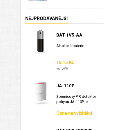
NEJPRODÁVANÉJŠÍ
BAT-1V5-AA
Alkalická baterie
Cena
18,15 Kč
vč. DPH
JA-110P
Sběrnicový PIR detektor
pohybu JA-110P je
sběrnicový detektor...
Cena
Cena na vyžádání