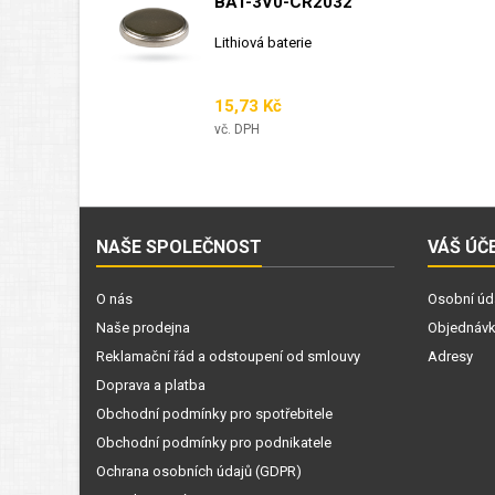
BAT-3V0-CR2032
Lithiová baterie
Cena
15,73 Kč
vč. DPH
NAŠE SPOLEČNOST
VÁŠ ÚČ
O nás
Osobní úd
Naše prodejna
Objednáv
Reklamační řád a odstoupení od smlouvy
Adresy
Doprava a platba
Obchodní podmínky pro spotřebitele
Obchodní podmínky pro podnikatele
Ochrana osobních údajů (GDPR)