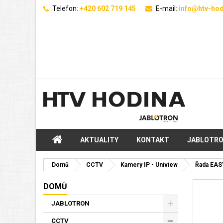
Telefon:
+420 602 719 145
E-mail:
info@htv-hod
AKTUALITY
KONTAKT
JABLOTR
Domů
CCTV
Kamery IP - Uniview
Řada EAS
DOMŮ
JABLOTRON
CCTV