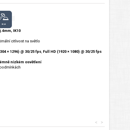
j.4mm, IK10
mální citlivost na světlo
304 × 1296) @ 30/25 fps
,
Full HD (1920 × 1080) @ 30/25 fps
trémně nízkém osvětlení
h podmínkách
<
>