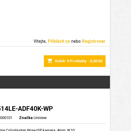
Vítejte,
Přihlásit se
nebo
Registrovat
shopping_cart
Košík:
0
Produkty - 0,00 Kč
514LE-ADF40K-WP
000101
Značka
Uniview
me ColorHunter Wise-ISP kamera; 4mm, IK10