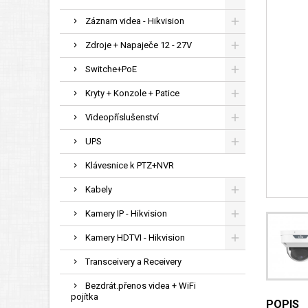
Záznam videa - Hikvision
Zdroje + Napaječe 12 - 27V
Switche+PoE
Kryty + Konzole + Patice
Videopříslušenství
UPS
Klávesnice k PTZ+NVR
Kabely
Kamery IP - Hikvision
Kamery HDTVI - Hikvision
Transceivery a Receivery
Bezdrát.přenos videa + WiFi
pojítka
POPIS