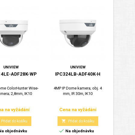
UNIVIEW
UNIVIEW
14LE-ADF28K-WP
IPC324LB-ADF40K-H
ome ColorHunter Wise-
4MP IP Dome kamera; obj. 4
amera; 2,8mm, IK10
mm, IR 30m, IK10
a na vyžádání
Cena na vyžádání
Cena
Cena

Přidat do košíku
Přidat do košíku

a objednávku
Na objednávku