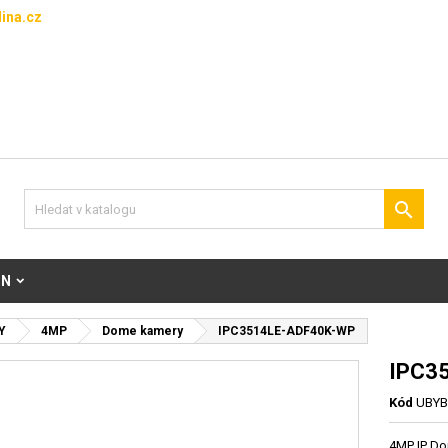
ina.cz

ON
Y
4MP
Dome kamery
IPC3514LE-ADF40K-WP
IPC3
Kód
UBYB
4MP IP Do