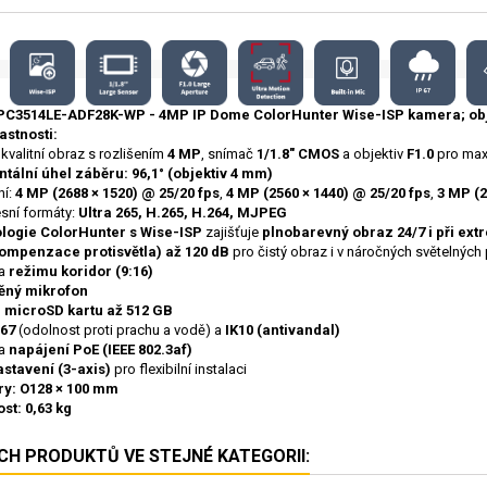
IPC3514LE-ADF28K-WP - 4MP IP Dome ColorHunter Wise-ISP kamera; ob
astnosti:
kvalitní obraz s rozlišením
4 MP
, snímač
1/1.8" CMOS
a objektiv
F1.0
pro maxi
tální úhel záběru: 96,1° (objektiv 4 mm)
ní:
4 MP (2688 × 1520) @ 25/20 fps
,
4 MP (2560 × 1440) @ 25/20 fps
,
3 MP (2
sní formáty:
Ultra 265, H.265, H.264, MJPEG
logie ColorHunter s Wise-ISP
zajišťuje
plnobarevný obraz 24/7 i při ex
ompenzace protisvětla) až 120 dB
pro čistý obraz i v náročných světelnýc
ra
režimu koridor (9:16)
ěný mikrofon
o
microSD kartu až 512 GB
P67
(odolnost proti prachu a vodě) a
IK10 (antivandal)
ra
napájení PoE (IEEE 802.3af)
stavení (3-axis)
pro flexibilní instalaci
y: O128 × 100 mm
st: 0,63 kg
ÍCH PRODUKTŮ VE STEJNÉ KATEGORII: