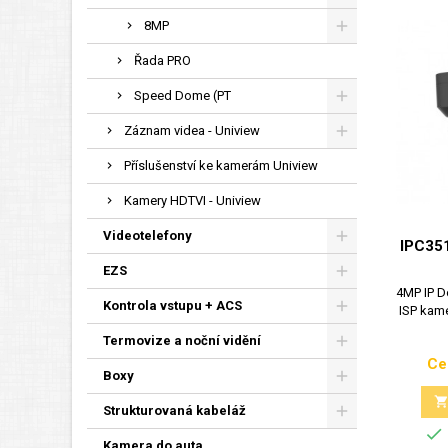
8MP
Řada PRO
Speed Dome (PT
Záznam videa - Uniview
Příslušenství ke kamerám Uniview
Kamery HDTVI - Uniview
Videotelefony
IPC35
EZS
4MP IP D
Kontrola vstupu + ACS
ISP kame
Termovize a noční vidění
Ce
Boxy
Strukturovaná kabeláž

Kamera do auta