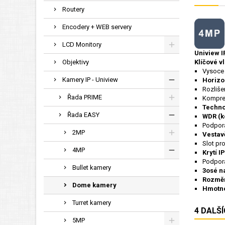
Routery
Encodery + WEB servery
LCD Monitory
Uniview 
Objektivy
Klíčové vl
Vysoce 
Kamery IP - Uniview
Horizon
Rozliše
Řada PRIME
Kompre
Techno
Řada EASY
WDR (k
Podpo
2MP
Vestav
Slot pr
4MP
Krytí I
Podpo
Bullet kamery
3osé na
Rozměr
Dome kamery
Hmotno
Turret kamery
4 DALŠ
5MP