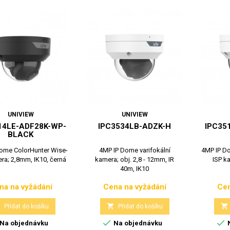
UNIVIEW
UNIVIEW
14LE-ADF28K-WP-
IPC3534LB-ADZK-H
IPC35
BLACK
ome ColorHunter Wise-
4MP IP Dome varifokální
4MP IP D
ra; 2,8mm, IK10, černá
kamera; obj. 2,8 - 12mm, IR
ISP k
40m, IK10
na na vyžádání
Cena na vyžádání
Cen
Cena
Cena



Přidat do košíku
Přidat do košíku


Na objednávku
Na objednávku
N