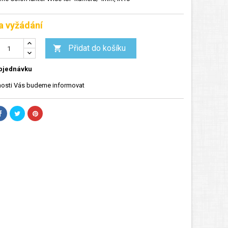
a vyžádání
Přidat do košíku

bjednávku
osti Vás budeme informovat