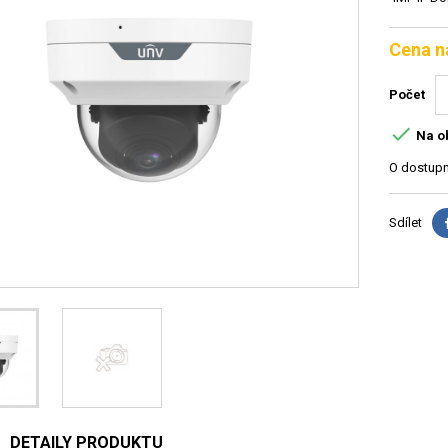
Cena n
Počet

Na o
O dostupn
Sdílet
DETAILY PRODUKTU