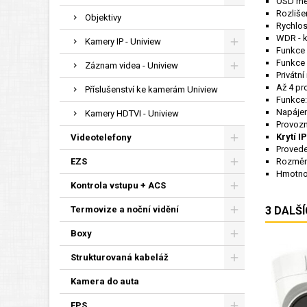
OSD men
Rozliše
Objektivy
Rychlos
WDR - k
Kamery IP - Uniview
Funkce
Funkce
Záznam videa - Uniview
Privátn
Až 4 pr
Příslušenství ke kamerám Uniview
Funkce: 
Napájen
Kamery HDTVI - Uniview
Provozn
Krytí I
Videotelefony
Provede
EZS
Rozměr
Hmotno
Kontrola vstupu + ACS
Termovize a noční vidění
3 DALŠ
Boxy
Strukturovaná kabeláž
Kamera do auta
EPS