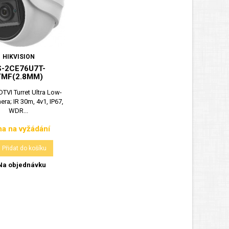
HIKVISION
S-2CE76U7T-
TMF(2.8MM)
TVI Turret Ultra Low-
era; IR 30m, 4v1, IP67,
WDR...
a na vyžádání
Cena
Přidat do košíku
a objednávku