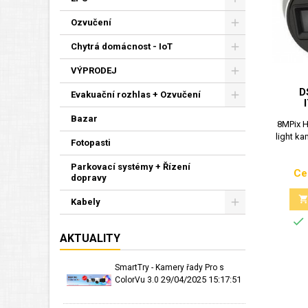
Ozvučení
Chytrá domácnost - IoT
VÝPRODEJ
D
Evakuační rozhlas + Ozvučení
Bazar
8MPix H
light ka
Fotopasti
Parkovací systémy + Řízení
Ce
dopravy
Kabely

AKTUALITY
SmartTry - Kamery řady Pro s
29/04/2025 15:17:51
ColorVu 3.0