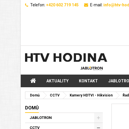
Telefon:
+420 602 719 145
E-mail:
info@htv-hod
AKTUALITY
KONTAKT
JABLOTR
Domů
CCTV
Kamery HDTVI - Hikvision
Řad
DOMŮ
JABLOTRON
CCTV