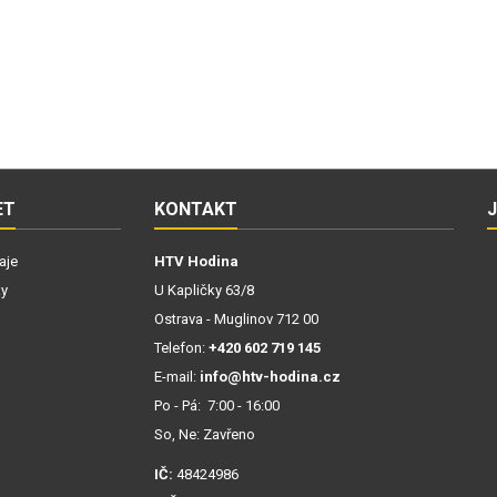
ET
KONTAKT
aje
HTV Hodina
ky
U Kapličky 63/8
Ostrava - Muglinov 712 00
Telefon:
+420 602 719 145
E-mail:
info@htv-hodina.cz
Po - Pá: 7:00 - 16:00
So, Ne: Zavřeno
IČ:
48424986