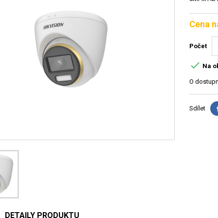
Cena n
Počet

Na o
O dostupn
Sdílet
DETAILY PRODUKTU