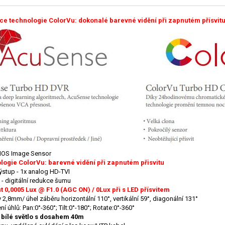
ce technologie ColorVu: dokonalé barevné vidění při zapnutém přísvit
OS Image Sensor
logie ColorVu: barevné vidění při zapnutém přisvitu
ýstup - 1x analog HD-TVI
- digitální redukce šumu
st 0,0005 Lux @ F1.0 (AGC ON) / 0Lux při s LED přísvitem
v 2,8mm/ úhel záběru horizontální 110°, vertikální 59°, diagonální 131°
í úhlů: Pan:0°-360°; Tilt:0°-180°; Rotate:0°-360°
: bílé světlo s dosahem 40m