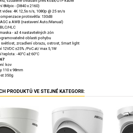
u, vzdálené ovládání přes koax/UTP kabel
ní 8Mpix - (3840 x 2160)
t videa: 4K 12,5s n/s, 1080p @ 25 sn/s
ompenzace protisvětla: 130dB
 AGC a AWB (nastavení Auto/Manual)
 BLC/HLC
í maska - až 4 nastavitelných zón
ogramovatelné oblasti pohybu
světlost, zrcadlení obrazu, ostrost, Smart light
í 12VDC ±25% /PoC.at/ max 5,1W
í teplota: -40°C až 60°C
P67
ní: kov
y 110 x 98mm
st 350g
ÍCH PRODUKTŮ VE STEJNÉ KATEGORII: