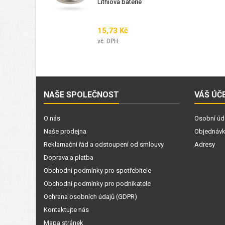
Lithiová baterie
Cena
15,73 Kč
vč. DPH
NAŠE SPOLEČNOST
VÁŠ ÚČ
O nás
Osobní úd
Naše prodejna
Objednáv
Reklamační řád a odstoupení od smlouvy
Adresy
Doprava a platba
Obchodní podmínky pro spotřebitele
Obchodní podmínky pro podnikatele
Ochrana osobních údajů (GDPR)
Kontaktujte nás
Mapa stránek