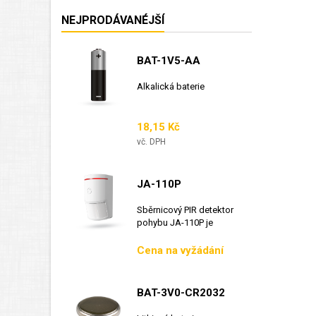
NEJPRODÁVANÉJŠÍ
BAT-1V5-AA
Alkalická baterie
Cena
18,15 Kč
vč. DPH
JA-110P
Sběrnicový PIR detektor
pohybu JA-110P je
sběrnicový detektor...
Cena
Cena na vyžádání
BAT-3V0-CR2032