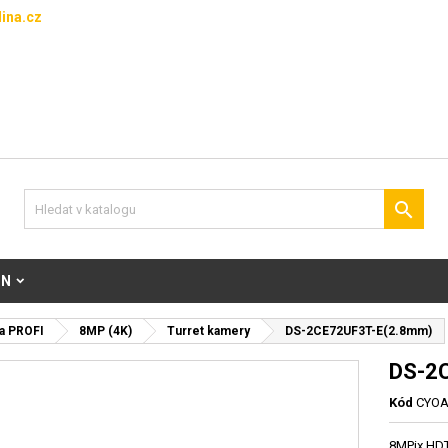
ina.cz

ON
a PROFI
8MP (4K)
Turret kamery
DS-2CE72UF3T-E(2.8mm)
DS-2
Kód
CYOA
8MPix HDT