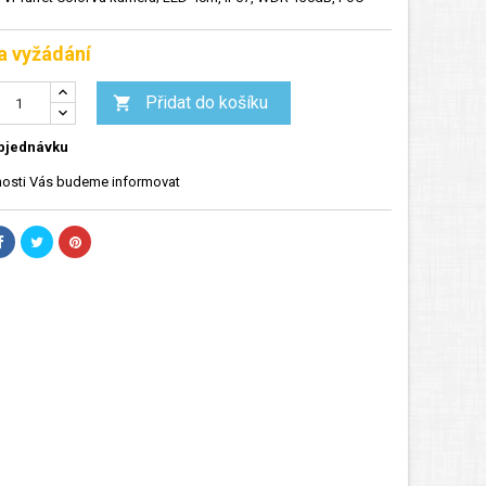
a vyžádání
Přidat do košíku

bjednávku
osti Vás budeme informovat