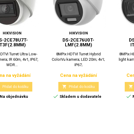
HIKVISION
HIKVISION
S-2CE78U7T-
DS-2CE76U0T-
D
IT3F(2.8MM)
LMF(2.8MM)
I
DTVI Turret Ultra Low-
8MPix HDTVI Turret Hybrid
8MPix HD
mera; IR 60m, 4v1, IP67,
ColorVu kamera; LED 20m; 4v1;
light kam
WDR...
IP67;
na na vyžádání
Cena na vyžádání
Cen
Cena
Cena



Přidat do košíku
Přidat do košíku


Na objednávku
Skladem u dodavatele
N