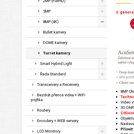
2MP (FullHD)
5MP
2. genera
8MP (4K)
Bullet kamery
DOME kamery
Turret kamery
Smart Hybrid Light
Řada Standard
Transceivery a Receivery
8MP CM
Bezdrát.přenos videa + WiFi
Techno
pojítka
Video v
3D DNR 
Routery
Citlivo
Objekti
Encodery + WEB servery
Nastaven
Přísvit
LCD Monitory