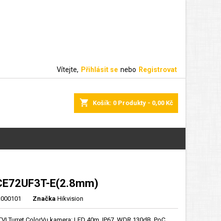
Vítejte,
Přihlásit se
nebo
Registrovat
shopping_cart
Košík:
0
Produkty - 0,00 Kč
CE72UF3T-E(2.8mm)
000101
Značka
Hikvision
VI Turret ColorVu kamera; LED 40m, IP67, WDR 130dB, PoC