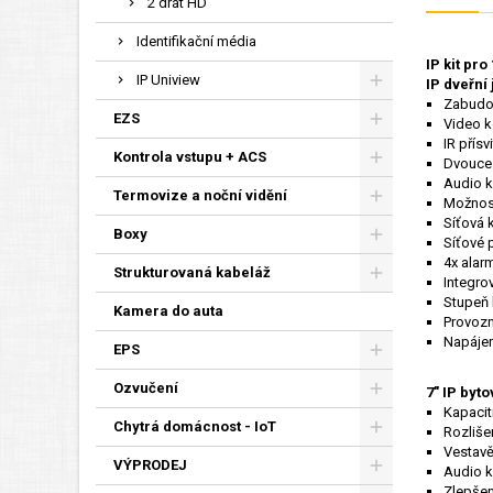
2 drát HD
Identifikační média
IP kit pr
IP Uniview
IP dveřní
Zabudov
EZS
Video k
IR přís
Kontrola vstupu + ACS
Dvouces
Audio 
Termovize a noční vidění
Možnost
Síťová 
Boxy
Síťové 
4x alar
Strukturovaná kabeláž
Integro
Stupeň k
Kamera do auta
Provozn
Napájen
EPS
Ozvučení
7" IP by
Kapacit
Chytrá domácnost - IoT
Rozliše
Vestavě
VÝPRODEJ
Audio 
Zlepšen