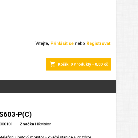
Vítejte,
Přihlásit se
nebo
Registrovat
shopping_cart
Košík:
0
Produkty - 0,00 Kč
S603-P(C)
000101
Značka
Hikvision
eotelefonu, bytový monitor + dveřní stanice + 2x zdroj