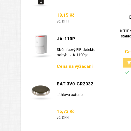
Cena
18,15 Kč
vč. DPH
KIT IP
stanic
JA-110P
Sběrnicový PIR detektor
Ce
pohybu JA-110P je
sběrnicový detektor...
Cena
Cena na vyžádání

BAT-3V0-CR2032
Lithiová baterie
Cena
15,73 Kč
vč. DPH