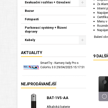
Evakuační rozhlas + Ozvučení
2x Alar
Interní
Bazar
Napájen
Certifi
Fotopasti
Menu v 
Rozměry
Parkovací systémy + Řízení
Napájen
dopravy
B
alení ob
Kabely
AKTUALITY
9 DALŠ
SmartTry - Kamery řady Pro s
29/04/2025 15:17:51
ColorVu 3.0
NEJPRODÁVANÉJŠÍ
BAT-1V5-AA
Alkalická baterie