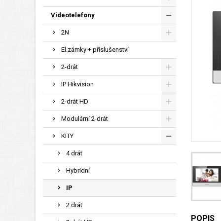
Videotelefony
2N
El.zámky + příslušenství
2-drát
IP Hikvision
2-drát HD
Modulární 2-drát
KITY
4 drát
Hybridní
IP
2 drát
POPIS