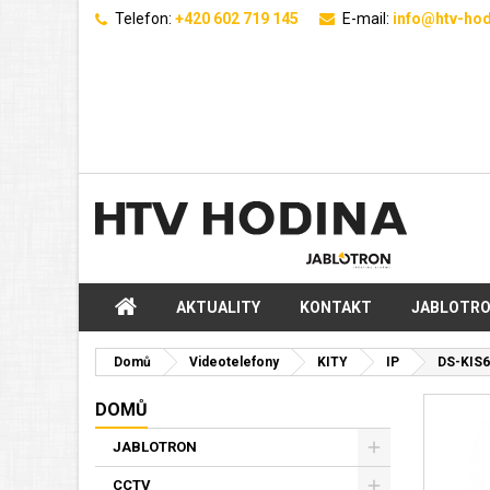
Telefon:
+420 602 719 145
E-mail:
info@htv-hod
AKTUALITY
KONTAKT
JABLOTR
Domů
Videotelefony
KITY
IP
DS-KIS6
DOMŮ
JABLOTRON
CCTV