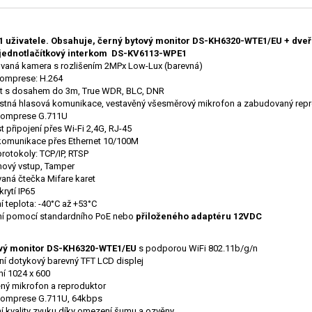
o 1 uživatele. Obsahuje, černý bytový monitor DS-KH6320-WTE1/EU + dve
 jednotlačítkový interkom DS-KV6113-WPE1
aná kamera s rozlišením 2MPx Low-Lux (barevná)
omprese: H.264
vit s dosahem do 3m, True WDR, BLC, DNR
tná hlasová komunikace, vestavěný všesměrový mikrofon a zabudovaný rep
komprese G.711U
 připojení přes Wi-Fi 2,4G, RJ-45
komunikace přes Ethernet 10/100M
protokoly: TCP/IP, RTSP
mový vstup, Tamper
vaná čtečka Mifare karet
rytí IP65
í teplota: -40°C až +53°C
í pomocí standardního PoE nebo
přiloženého adaptéru 12VDC
tový monitor DS-KH6320-WTE1/EU
s podporou WiFi 802.11b/g/n
ní dotykový barevný TFT LCD displej
ní 1024 x 600
ný mikrofon a reproduktor
komprese G.711U, 64kbps
í kvality zvuku díky omezení šumu a ozvěny