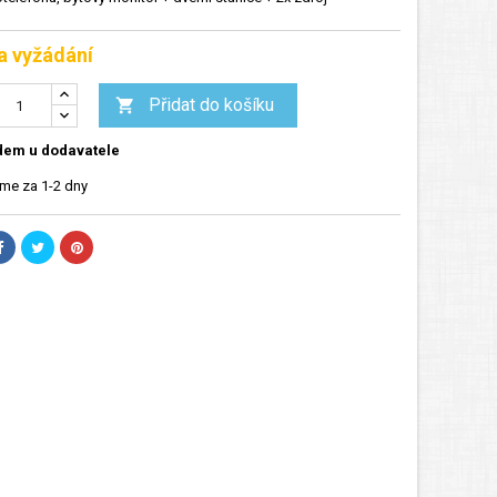
a vyžádání
Přidat do košíku

dem u dodavatele
me za 1-2 dny