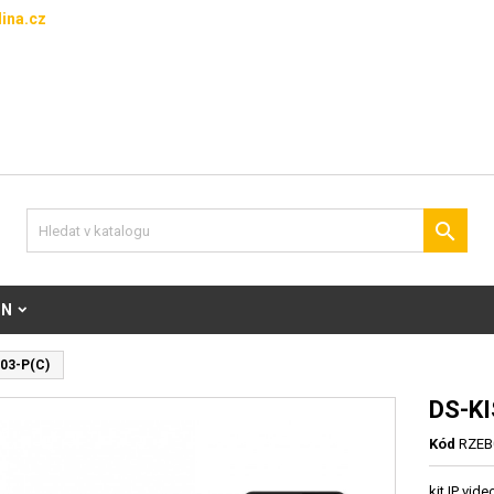
ina.cz

ON
03-P(C)
DS-KI
Kód
RZEB
kit IP vid