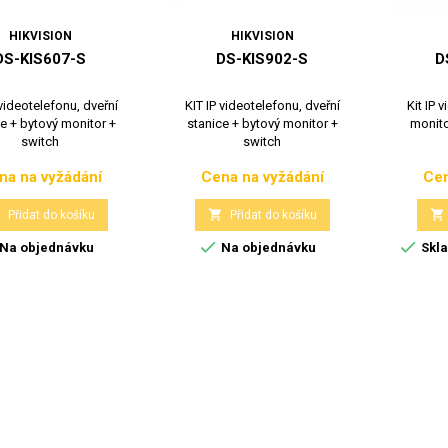
HIKVISION
HIKVISION
DS-KIS607-S
DS-KIS902-S
D
 videotelefonu, dveřní
KIT IP videotelefonu, dveřní
Kit IP 
e + bytový monitor +
stanice + bytový monitor +
monito
switch
switch
na na vyžádání
Cena na vyžádání
Cen
Cena
Cena



Přidat do košíku
Přidat do košíku


Na objednávku
Na objednávku
Skla