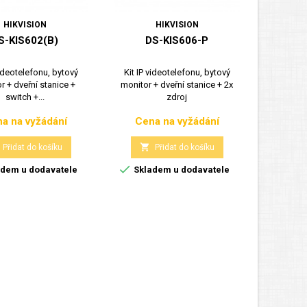
HIKVISION
HIKVISION
S-KIS602(B)
DS-KIS606-P
D
videotelefonu, bytový
Kit IP videotelefonu, bytový
KIT IP v
r + dveřní stanice +
monitor + dveřní stanice + 2x
stanice 
switch +...
zdroj
a na vyžádání
Cena na vyžádání
Cen
Cena
Cena


Přidat do košíku
Přidat do košíku


dem u dodavatele
Skladem u dodavatele
N