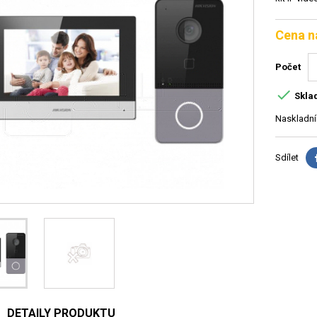
Cena n
Počet

Skla
Naskladní
Sdílet
DETAILY PRODUKTU