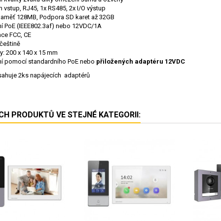
m vstup, RJ45, 1x RS485, 2x I/O výstup
 paměť 128MB, Podpora SD karet až 32GB
í PoE (IEEE802.3af) nebo 12VDC/1A
kace FCC, CE
češtině
: 200 x 140 x 15 mm
í pomocí standardního PoE nebo
přiložených adaptéru 12VDC
sahuje 2ks napájecích adaptérů
ÍCH PRODUKTŮ VE STEJNÉ KATEGORII: