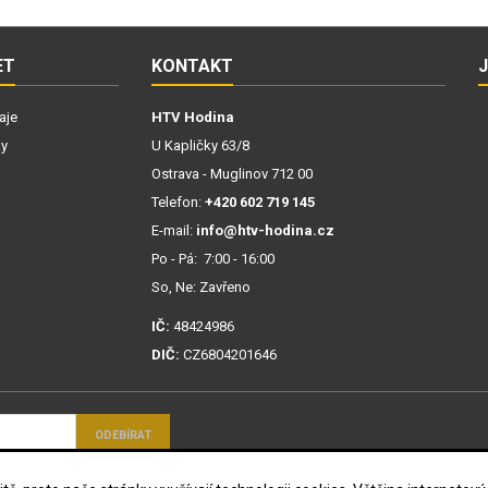
ET
KONTAKT
aje
HTV Hodina
ky
U Kapličky 63/8
Ostrava - Muglinov 712 00
Telefon:
+420 602 719 145
E-mail:
info@htv-hodina.cz
Po - Pá: 7:00 - 16:00
So, Ne: Zavřeno
IČ:
48424986
DIČ:
CZ6804201646
mi ochrany osobních