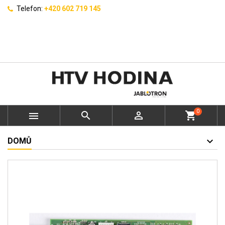
Telefon:
+420 602 719 145
0



shopping_cart
DOMŮ