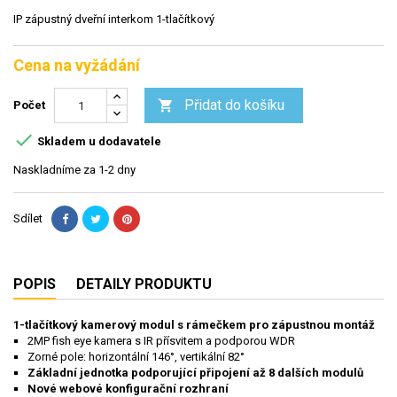
IP zápustný dveřní interkom 1-tlačítkový
Cena na vyžádání
Přidat do košíku

Počet

Skladem u dodavatele
Naskladníme za 1-2 dny
Sdílet
POPIS
DETAILY PRODUKTU
1-tlačítkový kamerový modul s rámečkem pro zápustnou montáž
2MP fish eye kamera s IR přísvitem a podporou WDR
Zorné pole: horizontální 146°, vertikální 82°
Základní jednotka podporující připojení až 8 dalších modulů
Nové webové konfigurační rozhraní