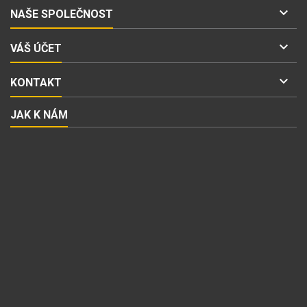

NAŠE SPOLEČNOST

VÁŠ ÚČET

KONTAKT
JAK K NÁM