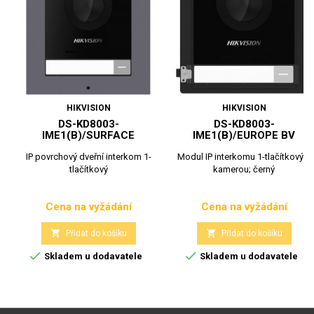
HIKVISION
HIKVISION
DS-KD8003-
DS-KD8003-
IME1(B)/SURFACE
IME1(B)/EUROPE BV
IP povrchový dveřní interkom 1-
Modul IP interkomu 1-tlačítkový s
tlačítkový
kamerou; černý
Cena na vyžádání
Cena na vyžádání
Cena
Cena


Přidat do košíku
Přidat do košíku


Skladem u dodavatele
Skladem u dodavatele