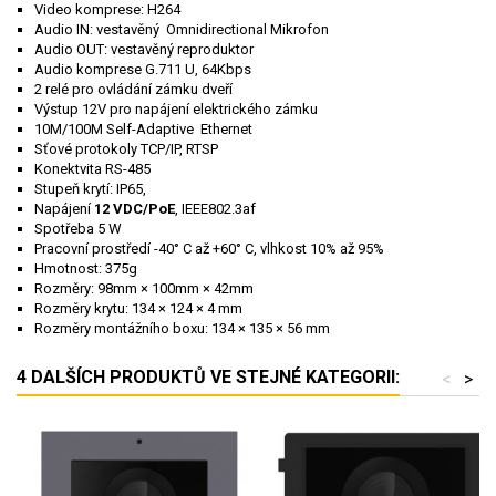
Video komprese: H264
Audio IN: vestavěný Omnidirectional Mikrofon
Audio OUT: vestavěný reproduktor
Audio komprese G.711 U, 64Kbps
2 relé pro ovládání zámku dveří
Výstup 12V pro napájení elektrického zámku
10M/100M Self-Adaptive Ethernet
Sťové protokoly TCP/IP, RTSP
Konektvita RS-485
Stupeň krytí: IP65,
Napájení
12 VDC/PoE
, IEEE802.3af
Spotřeba 5 W
Pracovní prostředí -40° C až +60° C, vlhkost 10% až 95%
Hmotnost: 375g
Rozměry: 98mm × 100mm × 42mm
Rozměry krytu: 134 × 124 × 4 mm
Rozměry montážního boxu: 134 × 135 × 56 mm
4 DALŠÍCH PRODUKTŮ VE STEJNÉ KATEGORII:
<
>