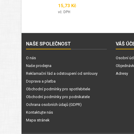
Cena
15,73 Kč
vč. DPH
NAŠE SPOLEČNOST
VÁŠ ÚČ
O nás
Osobní úd
Naše prodejna
Objednáv
Reklamační řád a odstoupení od smlouvy
Adresy
Doprava a platba
Obchodní podmínky pro spotřebitele
Obchodní podmínky pro podnikatele
Ochrana osobních údajů (GDPR)
Kontaktujte nás
Mapa stránek