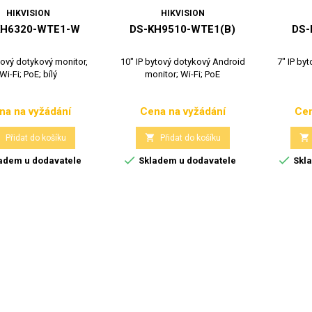
HIKVISION
HIKVISION
KH6320-WTE1-W
DS-KH9510-WTE1(B)
DS-
tový dotykový monitor,
10" IP bytový dotykový Android
7" IP by
Wi-Fi; PoE; bílý
monitor; Wi-Fi; PoE
na na vyžádání
Cena na vyžádání
Cen
Cena
Cena



Přidat do košíku
Přidat do košíku


adem u dodavatele
Skladem u dodavatele
Skla