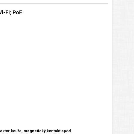
i-Fi; PoE
tektor kouře, magnetický kontakt apod