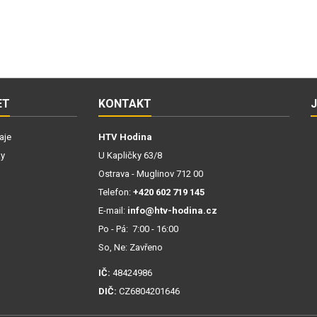
ET
KONTAKT
aje
HTV Hodina
ky
U Kapličky 63/8
Ostrava - Muglinov 712 00
Telefon:
+420 602 719 145
E-mail:
info@htv-hodina.cz
Po - Pá: 7:00 - 16:00
So, Ne: Zavřeno
IČ:
48424986
DIČ:
CZ6804201646