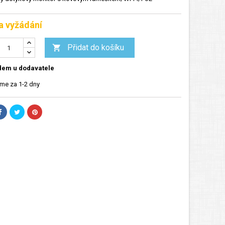
a vyžádání
Přidat do košíku

dem u dodavatele
me za 1-2 dny