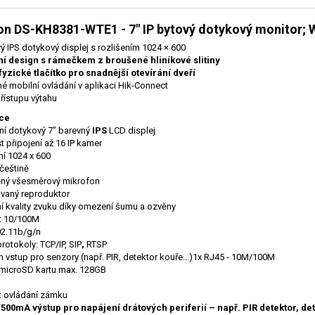
on DS-KH8381-WTE1 - 7" IP bytový dotykový monitor; W
ý IPS dotykový displej s rozlišením 1024 × 600
í design s rámečkem z broušené hliníkové slitiny
yzické tlačítko pro snadnější otevírání dveří
é mobilní ovládání v aplikaci Hik-Connect
přístupu výtahu
ace
ní dotykový 7" barevný
IPS
LCD displej
 připojení až 16 IP kamer
ní 1024 x 600
češtině
ěný všesměrový mikrofon
vaný reproduktor
í kvality zvuku díky omezení šumu a ozvěny
t 10/100M
02.11b/g/n
rotokoly: TCP/IP, SIP
,
RTSP
m vstup pro senzory (např. PIR, detektor kouře...)1x RJ45 - 10M/100M
 microSD kartu max. 128GB
 k ovládání zámku
500mA výstup pro napájení drátových periferií – např. PIR detektor, de