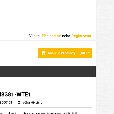
Vítejte,
Přihlásit se
nebo
Registrovat
shopping_cart
Košík:
0
Produkty - 0,00 Kč
H8381-WTE1
000101
Značka
Hikvision
ový dotykový monitor s kovovým rámečkem; Wi-Fi; PoE