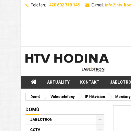
Telefon:
+420 602 719 145
E-mail:
info@htv-hod
AKTUALITY
KONTAKT
JABLOTR
Domů
Videotelefony
IP Hikvision
Monitory
DOMŮ
JABLOTRON
CCTV