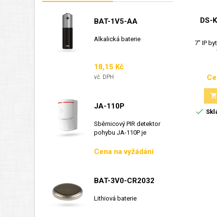
DS-
BAT-1V5-AA
Alkalická baterie
7" IP by
Cena
18,15 Kč
Ce
vč. DPH
JA-110P

Skl
Sběrnicový PIR detektor
pohybu JA-110P je
sběrnicový detektor...
Cena
Cena na vyžádání
BAT-3V0-CR2032
Lithiová baterie