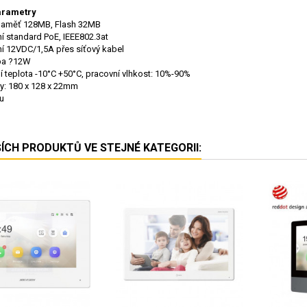
arametry
 paměť 128MB, Flash 32MB
í standard PoE, IEEE802.3at
í 12VDC/1,5A přes síťový kabel
ba ?12W
í teplota -10°C +50°C, pracovní vlhkost: 10%-90%
: 180 x 128 x 22mm
u
ŠÍCH PRODUKTŮ VE STEJNÉ KATEGORII: