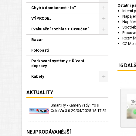
Ostatní p
Chytrá domácnost - IoT
Interní
Napájen
VÝPRODEJ
Napájen
Spotře
Evakuační rozhlas + Ozvučení
Pracovn
Rozměry
Bazar
CZ Men
Fotopasti
Parkovací systémy + Řízení
16 DAL
dopravy
Kabely
AKTUALITY
SmartTry - Kamery řady Pro s
29/04/2025 15:17:51
ColorVu 3.0
NEJPRODÁVANÉJŠÍ