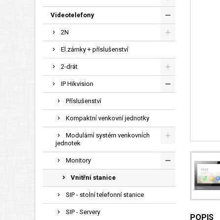
Videotelefony
2N
El.zámky + příslušenství
2-drát
IP Hikvision
Příslušenství
Kompaktní venkovní jednotky
Modulární systém venkovních
jednotek
Monitory
Vnitřní stanice
SIP - stolní telefonní stanice
SIP - Servery
POPIS