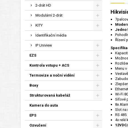
2-drát HD
Hikvisi
Modulární 2-drát
7palcov
Modern
KITY
Jedno f
Pohodln
Identifikační média
Řízení 
IP Uniview
Specifik
Kapacit
EZS
Možnost
Rozliše
Kontrola vstupu + ACS
Menu v 
Vestav
Termovize a noční vidění
Zabudo
Zlepšen
Boxy
Etherne
Wi-Fi 8
Strukturovaná kabeláž
Síťové p
8x Alar
Kamera do auta
Slot na
RS 485
EPS
4x relé
12VDC/
Ozvučení