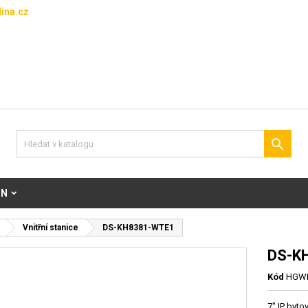
ina.cz

ON
Vnitřní stanice
DS-KH8381-WTE1
DS-K
Kód
HGWB
7" IP byt