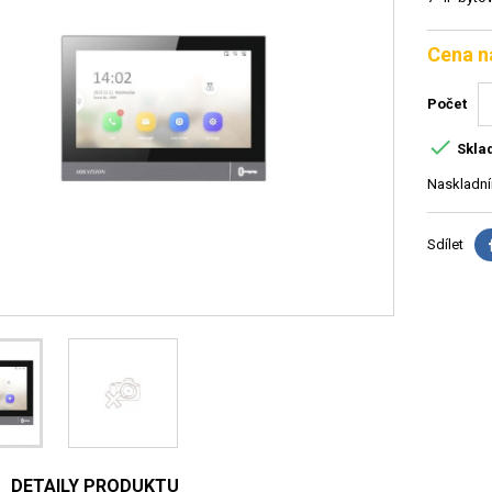
Cena n
Počet

Skla
Naskladní
Sdílet
DETAILY PRODUKTU