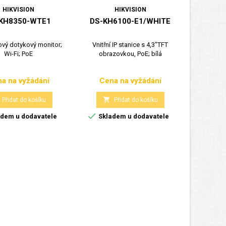
HIKVISION
HIKVISION
KH8350-WTE1
DS-KH6100-E1/WHITE
DS-
tový dotykový monitor;
Vnitřní IP stanice s 4,3"TFT
10" IP by
Wi-Fi; PoE
obrazovkou, PoE; bílá
a na vyžádání
Cena na vyžádání
Cen
Cena
Cena


Přidat do košíku
Přidat do košíku


dem u dodavatele
Skladem u dodavatele
Skla