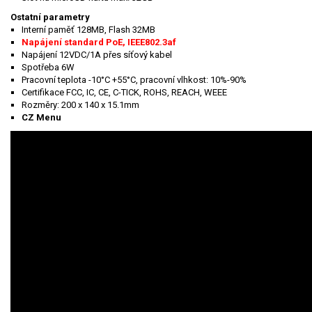
Ostatní parametry
Interní paměť 128MB, Flash 32MB
Napájení standard PoE, IEEE802.3af
Napájení 12VDC/1A přes síťový kabel
Spotřeba 6W
Pracovní teplota -10°C +55°C, pracovní vlhkost: 10%-90%
Certifikace FCC, IC, CE, C-TICK, ROHS, REACH, WEEE
Rozměry: 200 x 140 x 15.1mm
CZ Menu