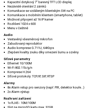
Kapacitní dotykový 7" barevný TFT LCD displej
Nezávislé otevírání 2 zámků
Komunikace se vzdáleným klientským SW na PC
Komunikace s mobilním klientem (smartphone, tablet)
Možnost připojení až 16 IP kamer
Rozlišení 1024 x 600
Menu v češtině
Audio
Vestavěný všesměrový mikrofon
Zabudovaný reproduktor
Audio komprese G.711U, 64Kbps
Zlepšení kvality zvuku díky omezení šumu a ozvěny
Síťové parametry
Ethernet 10/100M
Wi-Fi 802.11b/g/n
Komprese H.264
Síťové protokoly: TCP/IP, SIP, RTSP
Alarmy
8x Alarm vstup pro senzory (např. PIR, detektor kouře...)
2x Alarm výstup
Rozhraní zařízení
1x RJ45 - 10M/100M
Slot na microSD kartu max. 32GB