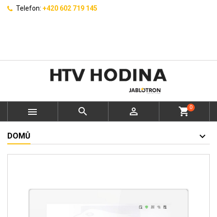
Telefon:
+420 602 719 145
0



shopping_cart
DOMŮ