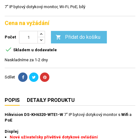
7" IP bytový dotykový monitor, Wi-Fi; PoE; bílý
Cena na vyžádání
Přidat do košíku

Počet

Skladem u dodavatele
Naskladníme za 1-2 dny
Sdílet
POPIS
DETAILY PRODUKTU
Hikvision DS-KH6320-WTE1-W
7" IP bytový dotykový monitor s
Wifi
a
PoE
Displej
Nové uživatelsky přívětivé dotykové ovládání