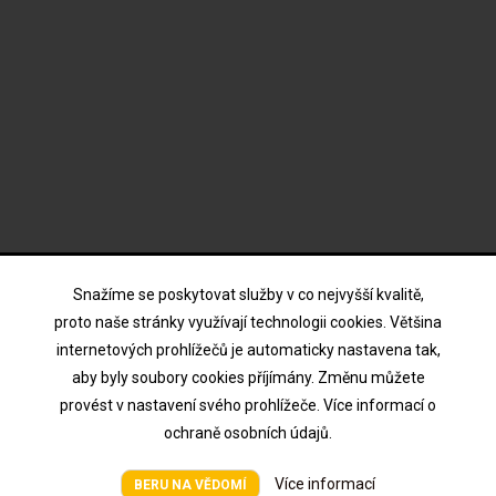
ODBĚR NOVINEK
Snažíme se poskytovat služby v co nejvyšší kvalitě,
proto naše stránky využívají technologii cookies. Většina
internetových prohlížečů je automaticky nastavena tak,
Souhlasím s podmínkami a zásadami ochrany osobních
aby byly soubory cookies příjímány. Změnu můžete
údajů
provést v nastavení svého prohlížeče. Více informací o
ochraně osobních údajů.
Více informací
Všechna práva vyhrazena © HTV Hodina 2026
BERU NA VĚDOMÍ