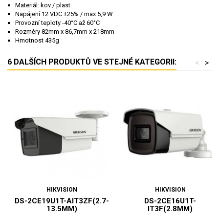
Materiál: kov / plast
Napájení 12 VDC ±25% / max 5,9 W
Provozní teploty -40°C až 60°C
Rozměry 82mm x 86,7mm x 218mm
Hmotnost 435g
6 DALŠÍCH PRODUKTŮ VE STEJNÉ KATEGORII:
<
>
HIKVISION
HIKVISION
DS-2CE19U1T-AIT3ZF(2.7-
DS-2CE16U1T-
13.5MM)
IT3F(2.8MM)