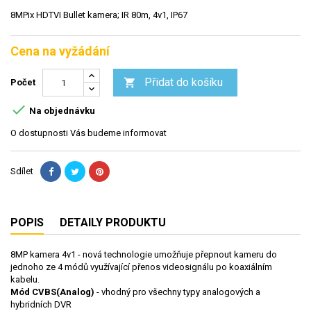
8MPix HDTVI Bullet kamera; IR 80m, 4v1, IP67
Cena na vyžádání
Přidat do košíku

Počet

Na objednávku
O dostupnosti Vás budeme informovat
Sdílet
POPIS
DETAILY PRODUKTU
8MP kamera 4v1 - nová technologie umožňuje přepnout kameru do
jednoho ze 4 módů využívající přenos videosignálu po koaxiálním
kabelu.
Mód CVBS(Analog)
- vhodný pro všechny typy analogových a
hybridních DVR