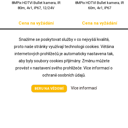
8MPix HDTVI Bullet kamera; IR
8MPix HDTVI Bullet kamera; IR
80m, 4v1, IP67, 12/24V
60m, 4v1, IP67
Cena na vyžádání
Cena na vyžádání
Cena
Cena


Přidat do košíku
Přidat do košíku
Snažíme se poskytovat služby v co nejvyšší kvalitě,


Skladem u dodavatele
Na objednávku
proto naše stránky využívají technologii cookies. Většina
internetových prohlížečů je automaticky nastavena tak,
aby byly soubory cookies příjímány. Změnu můžete
provést v nastavení svého prohlížeče. Více informací o

NAŠE SPOLEČNOST
ochraně osobních údajů.

VÁŠ ÚČET
Více informací
BERU NA VĚDOMÍ

KONTAKT
JAK K NÁM