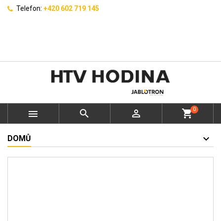
Telefon:
+420 602 719 145
0



shopping_cart
DOMŮ