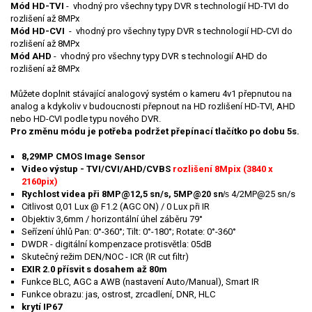
Mód HD-TVI
- vhodný pro všechny typy DVR s technologií HD-TVI do
rozlišení až 8MPx
Mód HD-CVI
- vhodný pro všechny typy DVR s technologií HD-CVI do
rozlišení až 8MPx
Mód AHD
- vhodný pro všechny typy DVR s technologií AHD do
rozlišení až 8MPx
Můžete doplnit stávající analogový systém o kameru 4v1 přepnutou na
analog a kdykoliv v budoucnosti přepnout na HD rozlišení HD-TVI, AHD
nebo HD-CVI podle typu nového DVR.
Pro změnu módu je potřeba podržet přepínací tlačítko po dobu 5s.
8,29
MP CMOS Image Sensor
Video výstup - TVI/CVI/AHD/CVBS
rozlišení 8Mpix (3840 x
2160pix)
Rychlost videa při 8MP@12,5 sn/s, 5MP
4/2MP@25 sn/s
@20 sn
/s
Citlivost 0,01 Lux @ F1.2 (AGC ON) / 0 Lux při IR
Objektiv 3,6mm / horizontální úhel záběru 79°
Seřízení úhlů Pan: 0°-360°; Tilt: 0°-180°; Rotate: 0°-360°
DWDR - digitální kompenzace protisvětla: 05dB
Skutečný režim DEN/NOC - ICR (IR cut filtr)
EXIR 2.0 přísvit s dosahem až 80m
Funkce BLC, AGC a AWB (nastavení Auto/Manual), Smart IR
Funkce obrazu: jas, ostrost, zrcadlení, DNR, HLC
krytí IP67