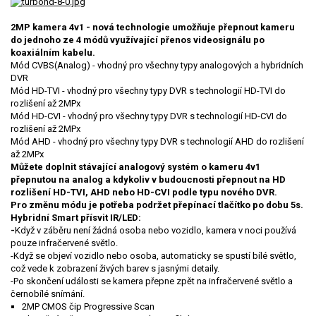
2MP kamera 4v1 - nová technologie umožňuje přepnout kameru
do jednoho ze 4 módů využívající přenos videosignálu po
koaxiálním kabelu.
Mód CVBS(Analog) - vhodný pro všechny typy analogových a hybridních
DVR
Mód HD-TVI - vhodný pro všechny typy DVR s technologií HD-TVI do
rozlišení až 2MPx
Mód HD-CVI - vhodný pro všechny typy DVR s technologií HD-CVI do
rozlišení až 2MPx
Mód AHD - vhodný pro všechny typy DVR s technologií AHD do rozlišení
až 2MPx
Můžete doplnit stávající analogový systém o kameru 4v1
přepnutou na analog a kdykoliv v budoucnosti přepnout na HD
rozlišení HD-TVI, AHD nebo HD-CVI podle typu nového DVR.
Pro změnu módu je potřeba podržet přepínací tlačítko po dobu 5s.
Hybridní Smart přísvit IR/LED:
-
Když v záběru není žádná osoba nebo vozidlo, kamera v noci používá
pouze infračervené světlo.
-Když se objeví vozidlo nebo osoba, automaticky se spustí bílé světlo,
což vede k zobrazení živých barev s jasnými detaily.
-Po skončení události se kamera přepne zpět na infračervené světlo a
černobílé snímání.
2MP CMOS čip Progressive Scan