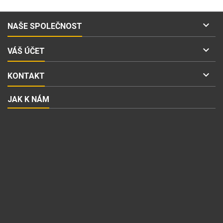

NAŠE SPOLEČNOST

VÁŠ ÚČET

KONTAKT
JAK K NÁM