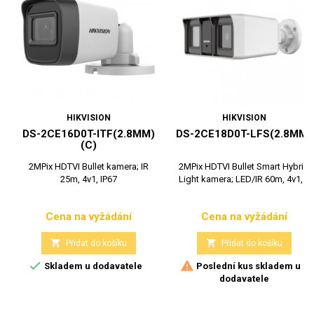
HIKVISION
HIKVISION
DS-2CE16D0T-ITF(2.8MM)
DS-2CE18D0T-LFS(2.8MM)
(C)
2MPix HDTVI Bullet kamera; IR
2MPix HDTVI Bullet Smart Hybrid
25m, 4v1, IP67
Light kamera; LED/IR 60m, 4v1,...
Cena na vyžádání
Cena na vyžádání
Cena
Cena


Přidat do košíku
Přidat do košíku


Skladem u dodavatele
Poslední kus skladem u
dodavatele