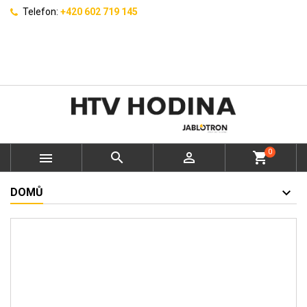
Telefon:
+420 602 719 145
0



shopping_cart
DOMŮ