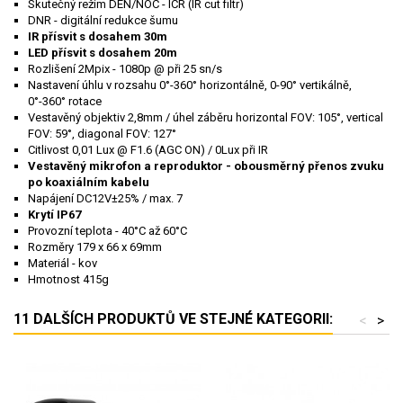
Skutečný režim DEN/NOC - ICR (IR cut filtr)
DNR - digitální redukce šumu
IR přísvit s dosahem 30m
LED přísvit s dosahem 20m
Rozlišení 2Mpix - 1080p @ při 25 sn/s
Nastavení úhlu v rozsahu 0°-360° horizontálně, 0-90° vertikálně,
0°-360° rotace
Vestavěný objektiv 2,8mm / úhel záběru horizontal FOV: 105°, vertical
FOV: 59°, diagonal FOV: 127°
Citlivost 0,01 Lux @ F1.6 (AGC ON) / 0Lux při IR
Vestavěný mikrofon a reproduktor - obousměrný přenos zvuku
po koaxiálním kabelu
Napájení DC12V±25% / max. 7
Krytí IP67
Provozní teplota - 40°C až 60°C
Rozměry 179 x 66 x 69mm
Materiál - kov
Hmotnost 415g
11 DALŠÍCH PRODUKTŮ VE STEJNÉ KATEGORII:
<
>