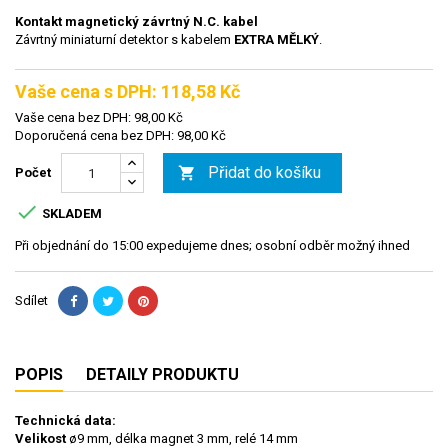
Kontakt magnetický závrtný N.C. kabel
Závrtný miniaturní detektor s kabelem
EXTRA MĚLKÝ
.
Vaše cena s DPH: 118,58 Kč
Vaše cena bez DPH: 98,00 Kč
Doporučená cena bez DPH: 98,00 Kč
Přidat do košíku

Počet

SKLADEM
Při objednání do 15:00 expedujeme dnes; osobní odběr možný ihned
Sdílet
POPIS
DETAILY PRODUKTU
Technická data:
Velikost
ø9 mm, délka magnet 3 mm, relé 14 mm