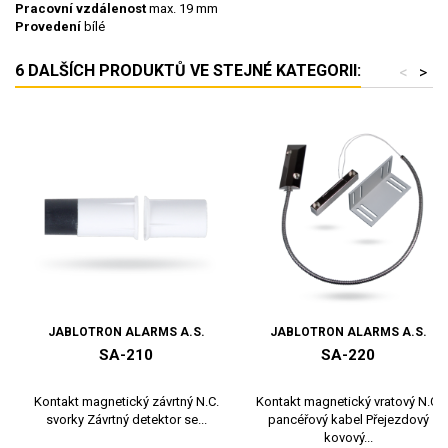
Pracovní vzdálenost
max. 19 mm
Provedení
bílé
6 DALŠÍCH PRODUKTŮ VE STEJNÉ KATEGORII:
<
>
JABLOTRON ALARMS A.S.
JABLOTRON ALARMS A.S.
SA-210
SA-220
Kontakt magnetický závrtný N.C.
Kontakt magnetický vratový N.C.
svorky Závrtný detektor se...
pancéřový kabel Přejezdový
kovový...