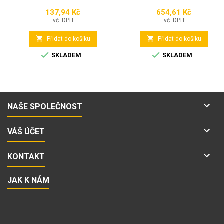
137,94 Kč
654,61 Kč
Cena
Cena
vč. DPH
vč. DPH


Přidat do košíku
Přidat do košíku


SKLADEM
SKLADEM

NAŠE SPOLEČNOST

VÁŠ ÚČET

KONTAKT
JAK K NÁM