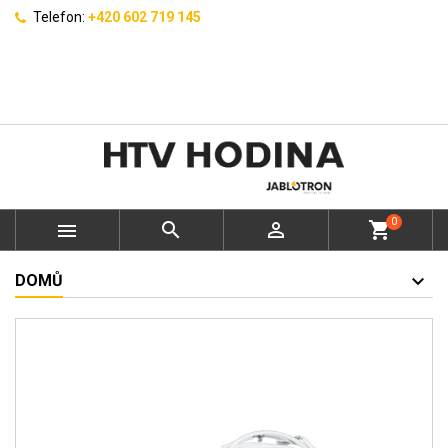
Telefon:
+420 602 719 145
0



shopping_cart
DOMŮ