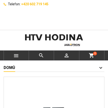
Telefon:
+420 602 719 145
0



shopping_cart
DOMŮ