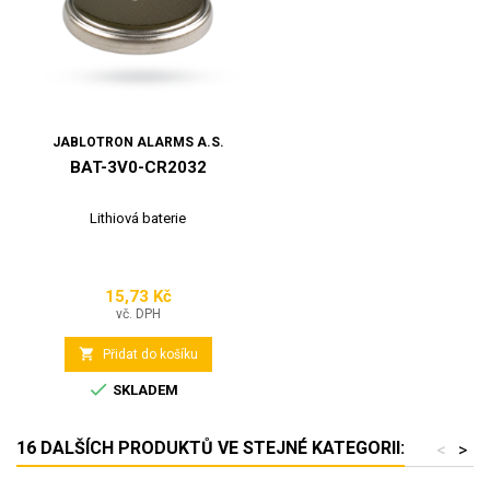
JABLOTRON ALARMS A.S.
BAT-3V0-CR2032
Lithiová baterie
15,73 Kč
Cena
vč. DPH

Přidat do košíku

SKLADEM
16 DALŠÍCH PRODUKTŮ VE STEJNÉ KATEGORII:
<
>