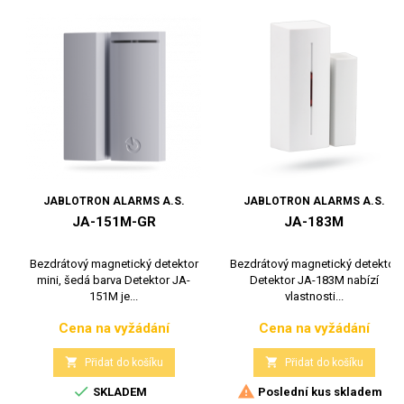
JABLOTRON ALARMS A.S.
JABLOTRON ALARMS A.S.
JA-151M-GR
JA-183M
Bezdrátový magnetický detektor
Bezdrátový magnetický detektor
mini, šedá barva Detektor JA-
Detektor JA-183M nabízí
151M je...
vlastnosti...
Cena na vyžádání
Cena na vyžádání
Cena
Cena


Přidat do košíku
Přidat do košíku


SKLADEM
Poslední kus skladem