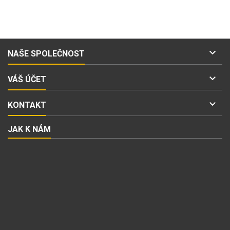

NAŠE SPOLEČNOST

VÁŠ ÚČET

KONTAKT
JAK K NÁM