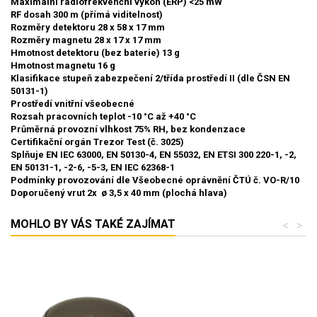
Maximální radiofrekvenční výkon (ERP)
<25 mW
RF dosah
300 m (přímá viditelnost)
Rozměry detektoru
28 x 58 x 17 mm
Rozměry magnetu
28 x 17 x 17 mm
Hmotnost detektoru (bez baterie)
13 g
Hmotnost magnetu
16 g
Klasifikace
stupeň zabezpečení 2/třída prostředí II (dle ČSN EN
50131-1)
Prostředí
vnitřní všeobecné
Rozsah pracovních teplot
-10 °C až +40 °C
Průměrná provozní vlhkost
75% RH, bez kondenzace
Certifikační orgán
Trezor Test (č. 3025)
Splňuje
EN IEC 63000, EN 50130-4, EN 55032, EN ETSI 300 220-1, -2,
EN 50131-1, -2-6, -5-3, EN IEC 62368-1
Podmínky provozování dle
Všeobecné oprávnění ČTÚ č. VO-R/10
Doporučený vrut
2x ø 3,5 x 40 mm (plochá hlava)
MOHLO BY VÁS TAKÉ ZAJÍMAT
<
>