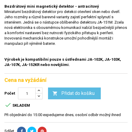
Bezdrátový mini magnetický detektor - antracitový
Miniaturní bezdrátový detektor pro detekci otevření oken nebo dveří.
Jeho rozměry a různé barevné varianty zajistí perfektní splynutí s
interiérem. Jedná se o nástupce oblíbeného detektoru JA-151M. Zcela
nová elektronika s obousměrnou komunikací nabízí bezpečnější přenos
a komfortní nastavení bez nutnosti fyzického přístupu k periferii.
Inovovaná mechanická konstrukce umožní pohodlnější montáž i
manipulaci při výměně baterie.
Výrobek je kompatibilní pouze s ústřednami JA-102K, JA-103K,
JA-107K, JA-152KR nebo novějšími.
Cena na vyžádání
Přidat do košíku

Počet

SKLADEM
Při objednání do 15:00 expedujeme dnes; osobní odběr možný ihned
Sdílet