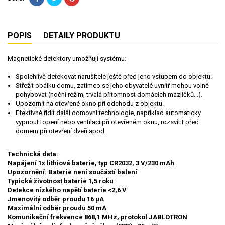
POPIS
DETAILY PRODUKTU
Magnetické detektory umožňují systému:
Spolehlivě detekovat narušitele ještě před jeho vstupem do objektu.
Střežit obálku domu, zatímco se jeho obyvatelé uvnitř mohou volně
pohybovat (noční režim, trvalá přítomnost domácích mazlíčků…).
Upozornit na otevřené okno při odchodu z objektu.
Efektivně řídit další domovní technologie, například automaticky
vypnout topení nebo ventilaci při otevřeném oknu, rozsvítit před
domem při otevření dveří apod.
Technická data:
Napájení
1x lithiová baterie, typ CR2032, 3 V/230 mAh
Upozornění: Baterie není součástí balení
Typická životnost baterie
1,5 roku
Detekce nízkého napětí baterie
<2,6 V
Jmenovitý odběr proudu
16 µA
Maximální odběr proudu
50 mA
Komunikační frekvence
868,1 MHz, protokol JABLOTRON