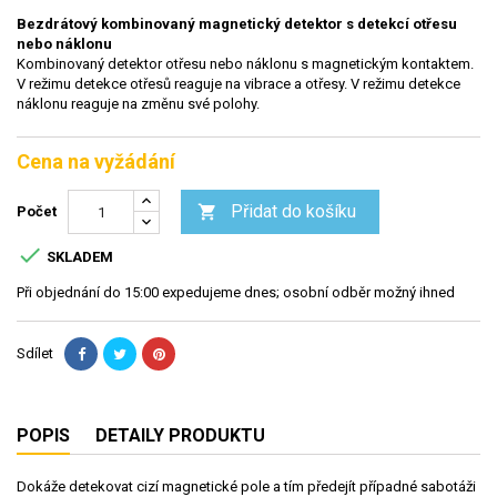
Bezdrátový kombinovaný magnetický detektor s detekcí otřesu
nebo náklonu
Kombinovaný detektor otřesu nebo náklonu s magnetickým kontaktem.
V režimu detekce otřesů reaguje na vibrace a otřesy. V režimu detekce
náklonu reaguje na změnu své polohy.
Cena na vyžádání
Přidat do košíku

Počet

SKLADEM
Při objednání do 15:00 expedujeme dnes; osobní odběr možný ihned
Sdílet
POPIS
DETAILY PRODUKTU
Dokáže detekovat cizí magnetické pole a tím předejít případné sabotáži