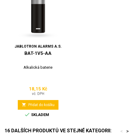
JABLOTRON ALARMS A.S.
BAT-1V5-AA
Alkalická baterie
18,15 Kč
Cena
vč. DPH

Přidat do košíku

SKLADEM
16 DALŠÍCH PRODUKTŮ VE STEJNÉ KATEGORII:
<
>