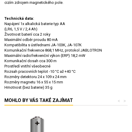
cizím zdrojem magnetického pole.
Technická data:
Napájení
1x alkalická baterie typ AA
(LR6, 1,5 V / 2,4 Ah)
Životnost baterií
cca 2 roky
Maximální odběr proudu
80 mA
Kompatibilita
s ústřednami JA-103K, JA-107K
Komunikační frekvence
868,1 MHz, protokol JABLOTRON
Maximální radiofrekvenční výkon (ERP)
18,2 mW
Komunikační dosah
cca 300 m
Prostředí
vnitřní všeobecné
Rozsah pracovních teplot
-10 °C až +40 °C
Rozměry detektoru
24 x 109 x 24 mm
Rozměry magnetu
16 x 55 x 15 mm
Hmotnost (bez baterie)
35 g
MOHLO BY VÁS TAKÉ ZAJÍMAT
<
>