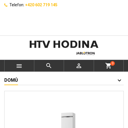
Telefon:
+420 602 719 145
0



shopping_cart
DOMŮ