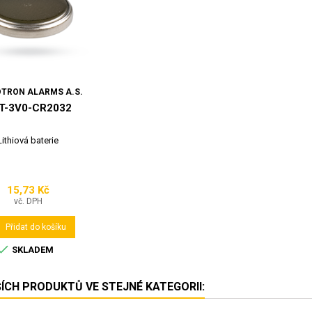
TRON ALARMS A.S.
T-3V0-CR2032
Lithiová baterie
15,73 Kč
Cena
vč. DPH

Přidat do košíku

SKLADEM
ŠÍCH PRODUKTŮ VE STEJNÉ KATEGORII: