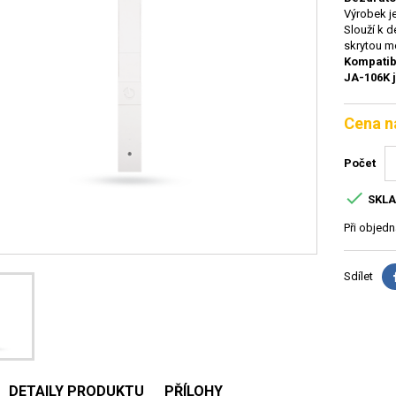
Výrobek 
Slouží k d
skrytou m
Kompatib
JA-106K 
Cena n
Počet

SKL
Při objed
Sdílet
DETAILY PRODUKTU
PŘÍLOHY