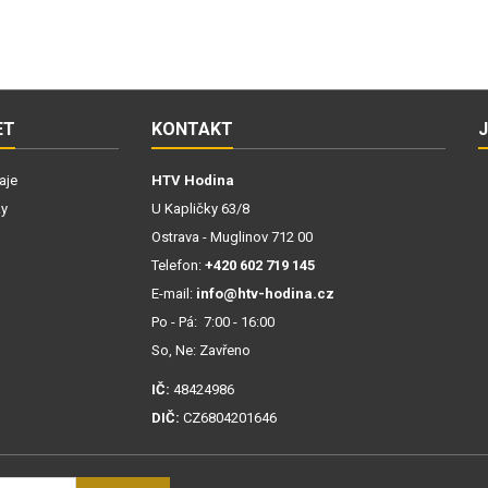
ET
KONTAKT
aje
HTV Hodina
ky
U Kapličky 63/8
Ostrava - Muglinov 712 00
Telefon:
+420 602 719 145
E-mail:
info@htv-hodina.cz
Po - Pá: 7:00 - 16:00
So, Ne: Zavřeno
IČ:
48424986
DIČ:
CZ6804201646