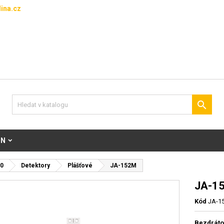
ina.cz

ON
0
Detektory
Plášťové
JA-152M
JA-1
Kód
JA-1
Bezdráto