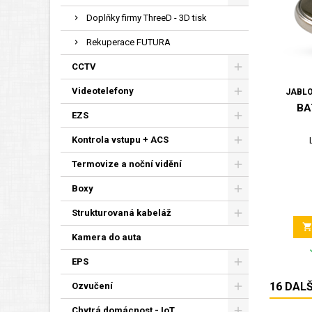
Doplňky firmy ThreeD - 3D tisk
Rekuperace FUTURA
CCTV
Videotelefony
JABLO
BA
EZS
Kontrola vstupu + ACS
Termovize a noční vidění
Boxy
Strukturovaná kabeláž
Kamera do auta
EPS
16 DAL
Ozvučení
Chytrá domácnost - IoT