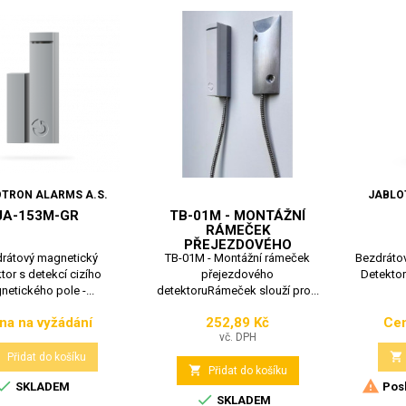
TRON ALARMS A.S.
JABLO
JA-153M-GR
TB-01M - MONTÁŽNÍ
RÁMEČEK
PŘEJEZDOVÉHO
rátový magnetický
TB-01M - Montážní rámeček
DETEKTORU
Bezdrátov
tor s detekcí cizího
přejezdového
Detektor 
etického pole -...
detektoruRámeček slouží pro...
na na vyžádání
252,89 Kč
Cen
Cena
Cena
vč. DPH


Přidat do košíku

Přidat do košíku


SKLADEM
Posl

SKLADEM