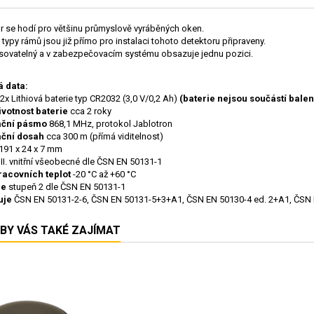
r se hodí pro většinu průmyslově vyráběných oken.
 typy rámů jsou již přímo pro instalaci tohoto detektoru připraveny.
sovatelný a v zabezpečovacím systému obsazuje jednu pozici.
 data:
2x Lithiová baterie typ CR2032 (3,0 V/0,2 Ah)
(baterie nejsou součástí balen
ivotnost baterie
cca 2 roky
ční pásmo
868,1 MHz, protokol Jablotron
ční dosah
cca 300 m (přímá viditelnost)
191 x 24 x 7 mm
II. vnitřní všeobecné dle ČSN EN 50131-1
acovních teplot
-20 °C až +60 °C
ce
stupeň 2 dle ČSN EN 50131-1
uje
ČSN EN 50131-2-6, ČSN EN 50131-5+3+A1, ČSN EN 50130-4 ed. 2+A1, ČSN
BY VÁS TAKÉ ZAJÍMAT