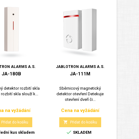
TRON ALARMS A.S.
JABLOTRON ALARMS A.S.
JABLOT
JA-180B
JA-111M
ý detektor rozbití skla
Sběrnicový magnetický
Bezdr
rozbití skla slouží k...
detektor otevření Detekuje
detekt
otevření dveří či...
magne
a na vyžádání
Cena na vyžádání
Cen
Cena
Cena


Přidat do košíku
Přidat do košíku

ední kus skladem
SKLADEM