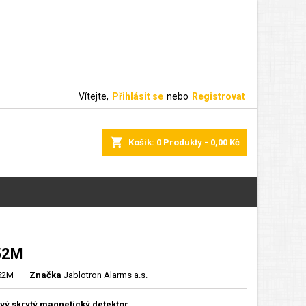
Vítejte,
Přihlásit se
nebo
Registrovat
shopping_cart
Košík:
0
Produkty - 0,00 Kč
52M
52M
Značka
Jablotron Alarms a.s.
vý skrytý magnetický detektor