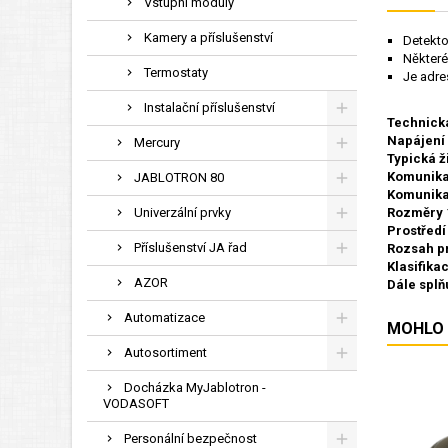
Vstupní moduly
Kamery a příslušenství
Detekto
Některé
Termostaty
Je adre
Instalační příslušenství
Technická
Napájení
Mercury
Typická ž
Komunika
JABLOTRON 80
Komunika
Univerzální prvky
Rozměry
Prostředí
Příslušenství JA řad
Rozsah pr
Klasifika
AZOR
Dále splň
Automatizace
MOHLO 
Autosortiment
Docházka MyJablotron -
VODASOFT
Personální bezpečnost