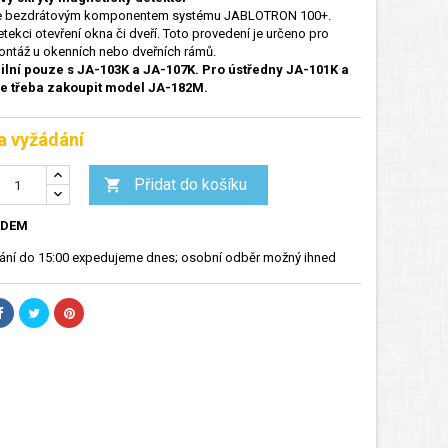
je bezdrátovým komponentem systému JABLOTRON 100+.
etekci otevření okna či dveří. Toto provedení je určeno pro
ontáž u okenních nebo dveřních rámů.
ilní pouze s JA-103K a JA-107K. Pro ústředny JA-101K a
je třeba zakoupit model JA-182M.
a vyžádání
Přidat do košíku

ADEM
nání do 15:00 expedujeme dnes; osobní odběr možný ihned