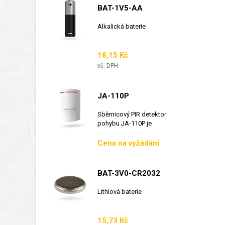
BAT-1V5-AA
Alkalická baterie
Cena
18,15 Kč
vč. DPH
JA-110P
Sběrnicový PIR detektor
pohybu JA-110P je
sběrnicový detektor...
Cena
Cena na vyžádání
BAT-3V0-CR2032
Lithiová baterie
Cena
15,73 Kč