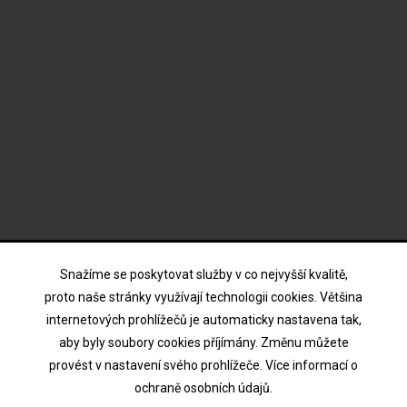
ODBĚR NOVINEK
Snažíme se poskytovat služby v co nejvyšší kvalitě,
proto naše stránky využívají technologii cookies. Většina
internetových prohlížečů je automaticky nastavena tak,
Souhlasím s podmínkami a zásadami ochrany osobních
aby byly soubory cookies příjímány. Změnu můžete
údajů
provést v nastavení svého prohlížeče. Více informací o
ochraně osobních údajů.