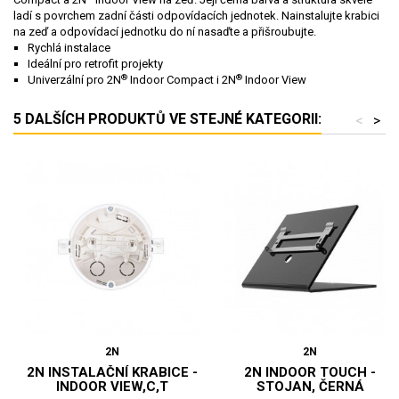
ladí s povrchem zadní části odpovídacích jednotek. Nainstalujte krabici
na zeď a odpovídací jednotku do ní nasaďte a přišroubujte.
Rychlá instalace
Ideální pro retrofit projekty
®
®
Univerzální pro 2N
Indoor Compact i 2N
Indoor View
5 DALŠÍCH PRODUKTŮ VE STEJNÉ KATEGORII:
<
>
2N
2N
2N INSTALAČNÍ KRABICE -
2N INDOOR TOUCH -
INDOOR VIEW,C,T
STOJAN, ČERNÁ