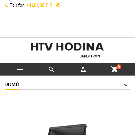
Telefon:
+420 602 719 145
0



shopping_cart
DOMŮ