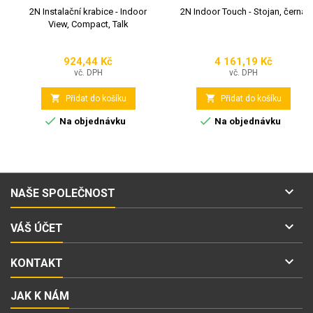
2N Instalační krabice - Indoor
2N Indoor Touch - Stojan, černá
View, Compact, Talk
924,44 Kč
4 161,19 Kč
Cena
Cena
vč. DPH
vč. DPH


Přidat do košíku
Přidat do košíku


Na objednávku
Na objednávku

NAŠE SPOLEČNOST

VÁŠ ÚČET

KONTAKT
JAK K NÁM