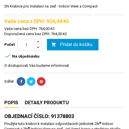
2N Krabice pro instalaci na zeď - Indoor View a Compact
Vaše cena s DPH: 924,44 Kč
Vaše cena bez DPH: 764,00 Kč
Doporučená cena bez DPH: 764,00 Kč
Přidat do košíku

Počet

Na objednávku
O dostupnosti Vás budeme informovat
Sdílet
POPIS
DETAILY PRODUKTU
OBJEDNACÍ ČÍSLO: 91378803
®
Použijte tuto krabici k instalaci odpovídacích jednotek 2N
Indoor
®
Compact a 2N
Indoor View na zeď. Její černá barva a struktura skvěle