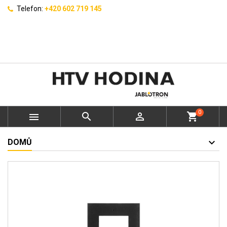
Telefon:
+420 602 719 145
0



shopping_cart
DOMŮ