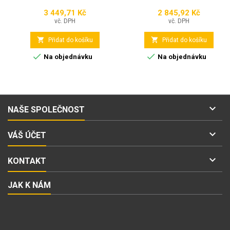
3 449,71 Kč
2 845,92 Kč
Cena
Cena
vč. DPH
vč. DPH


Přidat do košíku
Přidat do košíku


Na objednávku
Na objednávku

NAŠE SPOLEČNOST

VÁŠ ÚČET

KONTAKT
JAK K NÁM