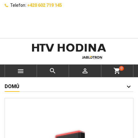
Telefon:
+420 602 719 145
0



shopping_cart
DOMŮ