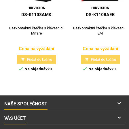
HIKVISION
HIKVISION
DS-K1108AMK
DS-K1108AEK
Bezkontaktní čtečka s klávesnicí
Bezkontaktní čtečka s klávesnicí
Mifare
EM
Cena na vyžádání
Cena na vyžádání
Cena
Cena


Přidat do košíku
Přidat do košíku


Na objednávku
Na objednávku

NAŠE SPOLEČNOST

VÁŠ ÚČET