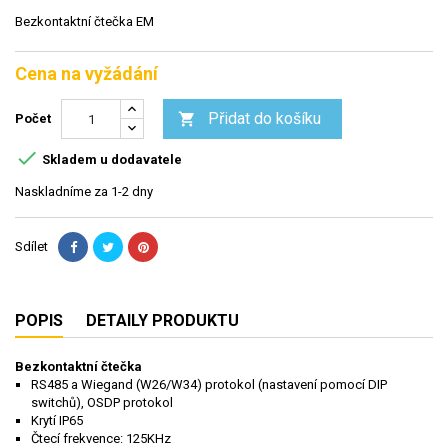
Bezkontaktní čtečka EM
Cena na vyžádání
Přidat do košíku

Počet

Skladem u dodavatele
Naskladníme za 1-2 dny
Sdílet
POPIS
DETAILY PRODUKTU
Bezkontaktní čtečka
RS485 a Wiegand (W26/W34) protokol (nastavení pomocí DIP
switchů), OSDP protokol
Krytí IP65
Čtecí frekvence: 125KHz