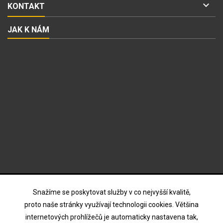

KONTAKT
JAK K NÁM
ODBĚR NOVINEK
Snažíme se poskytovat služby v co nejvyšší kvalitě,
proto naše stránky využívají technologii cookies. Většina
internetových prohlížečů je automaticky nastavena tak,
Souhlasím s podmínkami a zásadami ochrany osobních