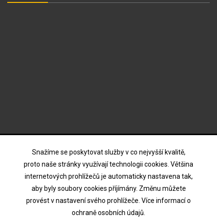
ODBĚR NOVINEK
Snažíme se poskytovat služby v co nejvyšší kvalitě,
proto naše stránky využívají technologii cookies. Většina
internetových prohlížečů je automaticky nastavena tak,
Souhlasím s podmínkami a zásadami ochrany osobních
aby byly soubory cookies příjímány. Změnu můžete
údajů
provést v nastavení svého prohlížeče. Více informací o
ochraně osobních údajů.