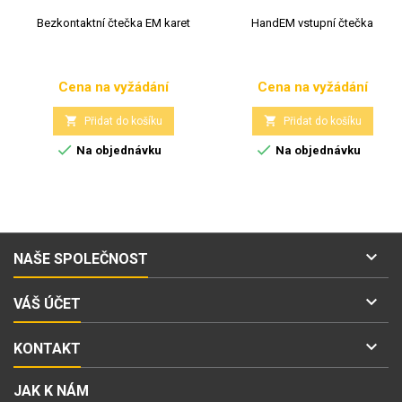
Bezkontaktní čtečka EM karet
HandEM vstupní čtečka
Cena na vyžádání
Cena na vyžádání
Cena
Cena


Přidat do košíku
Přidat do košíku


Na objednávku
Na objednávku

NAŠE SPOLEČNOST

VÁŠ ÚČET

KONTAKT
JAK K NÁM