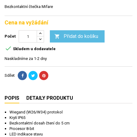
Bezkontaktní čtečka Mifare
Cena na vyžádání
Přidat do košíku

Počet

Skladem u dodavatele
Naskladníme za 1-2 dny
Sdílet
POPIS
DETAILY PRODUKTU
Wiegand (W26/W34) protokol
Krytí IP65
Bezkontaktní dosah čtení do 5 cm
Procesor 8-bit
LED indikace stavu