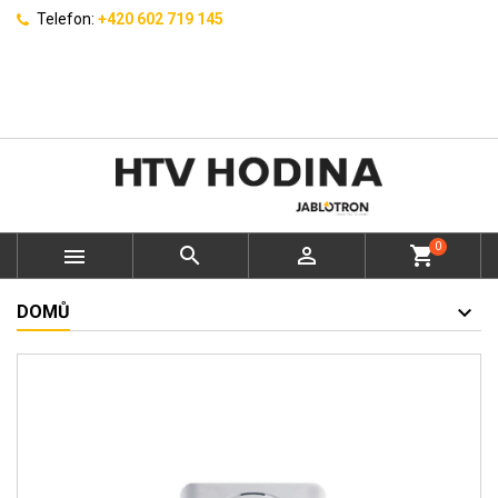
Telefon:
+420 602 719 145
0



shopping_cart
DOMŮ