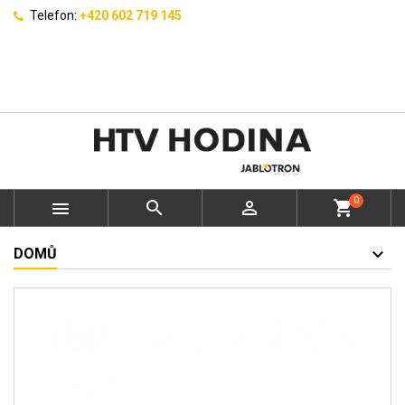
Telefon:
+420 602 719 145
0



shopping_cart
DOMŮ