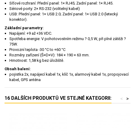
Síťové rozhraní: Přední panel: 1× RJ45; Zadní panel: 1× RJ45.
Sériové porty: 2× RS-232 (volitelný kabel)
USB: Přední panel: 1× USB 2.0; Zadní panel: 1× USB 2.0 (letecký
konektor).
Základní parametry:
Napájení: +9 až +36 VDC.
Spotřeba energie: V pohotovostním režimu ? 0,5 W, při plné zátěži ?
75W.
Provozní teplota -30 °C to +60 °C
Rozměry zařízení (Š×D×V): 184 × 190 × 63 mm.
Hmotnost: 1,58 kg bez úložiště.
Obsah balení:
pojistka 2x, napájecí kabel 1x, klíč 1x, alarmový kabel 1x, propojovací
kabel, GPS anténa
16 DALŠÍCH PRODUKTŮ VE STEJNÉ KATEGORII:
<
>