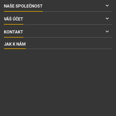

NAŠE SPOLEČNOST

VÁŠ ÚČET

KONTAKT
JAK K NÁM