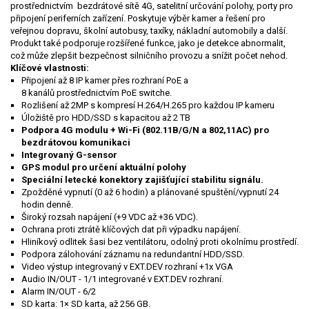
prostřednictvím bezdrátové sítě 4G, satelitní určování polohy, porty pro
připojení periferních zařízení. Poskytuje výběr kamer a řešení pro
veřejnou dopravu, školní autobusy, taxíky, nákladní automobily a další.
Produkt také podporuje rozšířené funkce, jako je detekce abnormalit,
což může zlepšit bezpečnost silničního provozu a snížit počet nehod.
Klíčové vlastnosti:
Připojení až 8 IP kamer přes rozhraní PoE a
8 kanálů prostřednictvím PoE switche.
Rozlišení až 2MP s kompresí H.264/H.265 pro každou IP kameru
Úložiště pro HDD/SSD s kapacitou až 2 TB
Podpora 4G modulu + Wi-Fi (802.11B/G/N a 802,11AC) pro
bezdrátovou komunikaci
Integrovaný G-sensor
GPS modul pro určení aktuální polohy
Speciální letecké konektory zajišťující stabilitu signálu.
Zpožděné vypnutí (0 až 6 hodin) a plánované spuštění/vypnutí 24
hodin denně.
Široký rozsah napájení (+9 VDC až +36 VDC).
Ochrana proti ztrátě klíčových dat při výpadku napájení.
Hliníkový odlitek šasi bez ventilátoru, odolný proti okolnímu prostředí.
Podpora zálohování záznamu na redundantní HDD/SSD.
Video výstup integrovaný v EXT.DEV rozhraní +1x VGA
Audio IN/OUT - 1/1 integrované v EXT.DEV rozhraní.
Alarm IN/OUT - 6/2
SD karta: 1× SD karta, až 256 GB.