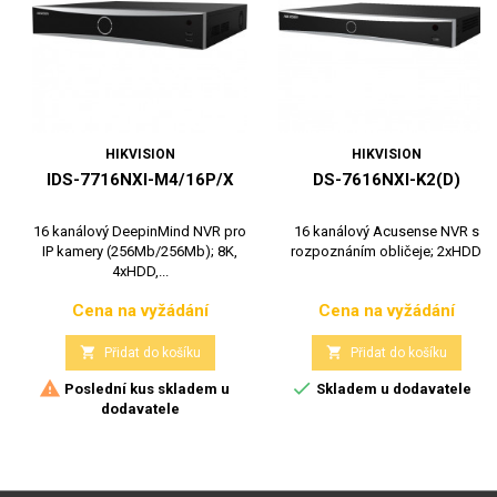
HIKVISION
HIKVISION
IDS-7716NXI-M4/16P/X
DS-7616NXI-K2(D)
16 kanálový DeepinMind NVR pro
16 kanálový Acusense NVR s
IP kamery (256Mb/256Mb); 8K,
rozpoznáním obličeje; 2xHDD
4xHDD,...
Cena na vyžádání
Cena na vyžádání
Cena
Cena


Přidat do košíku
Přidat do košíku


Poslední kus skladem u
Skladem u dodavatele
dodavatele