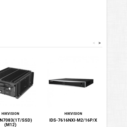
<
>
HIKVISION
HIKVISION
N7083(1T/SSD)
IDS-7616NXI-M2/16P/X
DS-7
(M12)