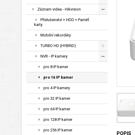
Záznam videa - Hikvision
Příslušenství + HDD + Paměť.
karty
Mobilní rekordéry
TURBO HD (HYBRID)
NVR - IP kamery
pro 8 IP kamer
pro 16 IP kamer
pro 4 IP kamery
pro 32 IP kamer
pro 64 IP kamer
pro 128 IP kamer
pro 256 IP kamer
POPIS