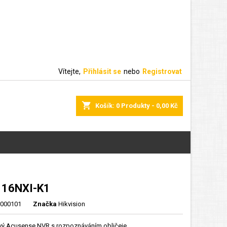
Vítejte,
Přihlásit se
nebo
Registrovat
shopping_cart
Košík:
0
Produkty - 0,00 Kč
116NXI-K1
000101
Značka
Hikvision
vý Acusense NVR s rozpoznáváním obličeje