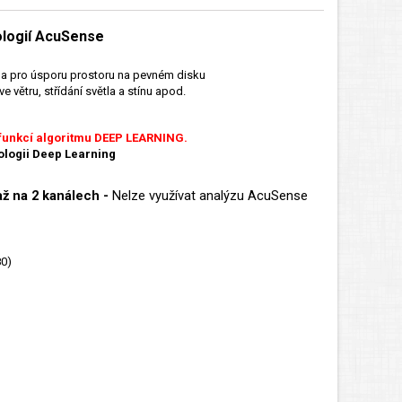
ologií AcuSense
 a pro úsporu prostoru na pevném disku
e větru, střídání světla a stínu apod.
funkcí algoritmu DEEP LEARNING.
ologii Deep Learning
až na 2 kanálech -
Nelze využívat analýzu AcuSense
80)