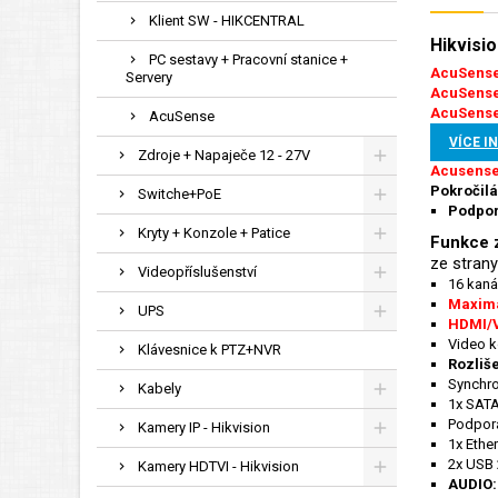
Klient SW - HIKCENTRAL
Hikvisi
PC sestavy + Pracovní stanice +
AcuSense
Servery
AcuSense
AcuSense
AcuSense
VÍCE I
Zdroje + Napaječe 12 - 27V
Acusense 
Pokročilá
Switche+PoE
Podpor
Kryty + Konzole + Patice
Funkce z
ze strany
Videopříslušenství
16 kaná
Maximá
UPS
HDMI/V
Video 
Klávesnice k PTZ+NVR
Rozliš
Synchro
Kabely
1x SATA
Podpor
Kamery IP - Hikvision
1x Ethe
2x USB 
Kamery HDTVI - Hikvision
AUDIO: