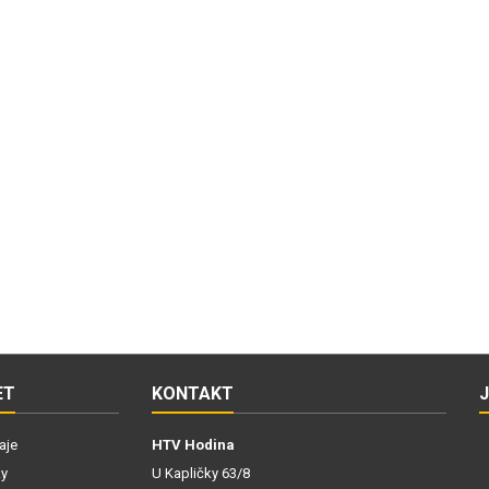
ET
KONTAKT
aje
HTV Hodina
ky
U Kapličky 63/8