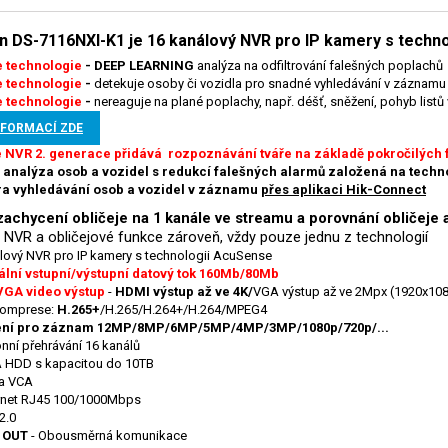
on DS-7116NXI-K1 je 16 kanálový NVR pro IP kamery s techn
 technologie
-
DEEP LEARNING
analýza na odfiltrování falešných poplachů
 technologie
-
detekuje osoby či vozidla pro snadné vyhledávání v záznamu
 technologie
-
nereaguje na plané poplachy, např. déšť, sněžení, pohyb listů v
NFORMACÍ ZDE
NVR 2. generace přidává rozpoznávání tváře na základě pokročilých 
 analýza osob a vozidel s redukcí falešných alarmů založená na techn
a vyhledávání osob a vozidel v záznamu
přes aplikaci Hik-Connect
achycení obličeje na 1 kanále ve streamu a porovnání obličeje 
 NVR a obličejové funkce zároveň, vždy pouze jednu z technologií
lový NVR pro IP kamery s technologii AcuSense
lní vstupní/výstupní datový tok 160Mb/80Mb
GA video výstup
-
HDMI výstup až ve 4K/
VGA výstup až ve 2Mpx (1920x10
komprese:
H.265+
/H.265/H.264+/H.264/MPEG4
ení pro záznam 12MP/8MP/6MP/5MP/4MP/3MP/1080p/720p/...
nní přehrávání 16 kanálů
 HDD s kapacitou do 10TB
a VCA
rnet RJ45 100/1000Mbps
2.0
 OUT
- Obousměrná komunikace