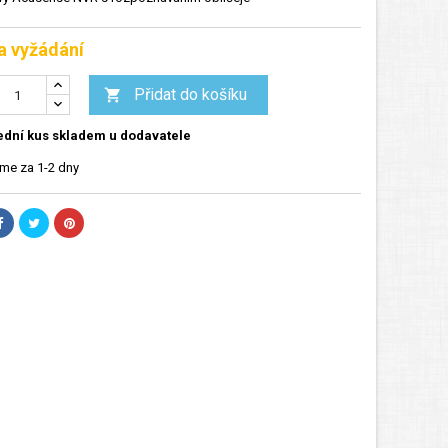
a vyžádání
Přidat do košíku

dní kus skladem u dodavatele
me za 1-2 dny