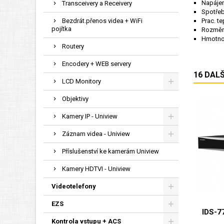
Napájen
Transceivery a Receivery
Spotře
Bezdrát.přenos videa + WiFi
Prac. te
pojítka
Rozměry
Hmotn
Routery
Encodery + WEB servery
16 DAL
LCD Monitory
Objektivy
Kamery IP - Uniview
Záznam videa - Uniview
Příslušenství ke kamerám Uniview
Kamery HDTVI - Uniview
Videotelefony
EZS
IDS-7
Kontrola vstupu + ACS