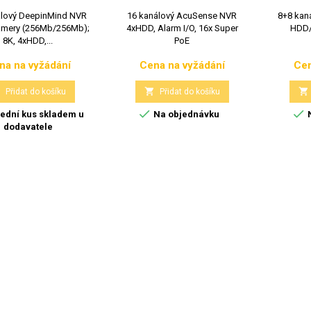
álový DeepinMind NVR
16 kanálový AcuSense NVR
8+8 kaná
kamery (256Mb/256Mb);
4xHDD, Alarm I/O, 16x Super
HDD/
8K, 4xHDD,...
PoE
na na vyžádání
Cena na vyžádání
Cen
Cena
Cena



Přidat do košíku
Přidat do košíku


ední kus skladem u
Na objednávku
N
dodavatele