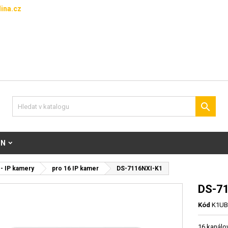
ina.cz

ON
- IP kamery
pro 16 IP kamer
DS-7116NXI-K1
DS-7
Kód
K1UB
16 kanálo