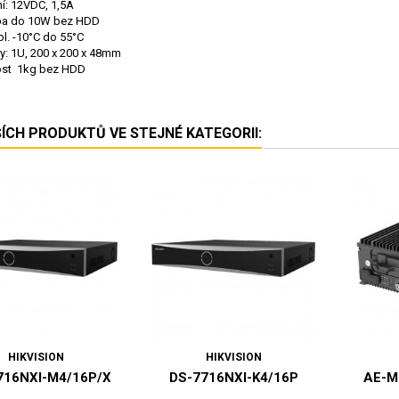
í: 12VDC, 1,5A
ba do 10W bez HDD
pl. -10°C do 55°C
: 1U, 200 x 200 x 48mm
ost
1kg bez HDD
ŠÍCH PRODUKTŮ VE STEJNÉ KATEGORII:
HIKVISION
HIKVISION
716NXI-M4/16P/X
DS-7716NXI-K4/16P
AE-M