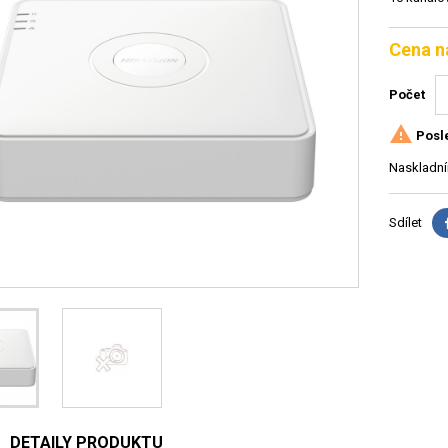
Cena n
Počet

Posle
Naskladní
Sdílet
DETAILY PRODUKTU