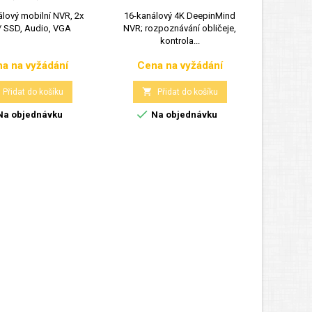
lový mobilní NVR, 2x
16-kanálový 4K DeepinMind
16 kanálo
 SSD, Audio, VGA
NVR; rozpoznávání obličeje,
(256Mb/
kontrola...
a na vyžádání
Cena na vyžádání
Cen
Cena
Cena


Přidat do košíku
Přidat do košíku


a objednávku
Na objednávku
Posle