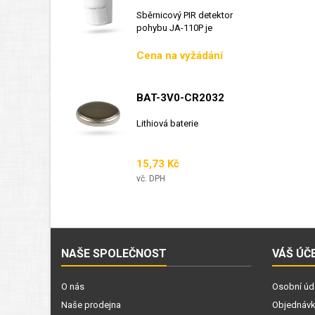
Sběrnicový PIR detektor
pohybu JA-110P je
sběrnicový detektor...
Cena
Cena na vyžádání
BAT-3V0-CR2032
Lithiová baterie
Cena
15,73 Kč
vč. DPH
NAŠE SPOLEČNOST
VÁŠ ÚČ
O nás
Osobní úd
Naše prodejna
Objednáv