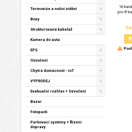
16 kan
Termovize a noční vidění
pro IP 
Boxy
Ce
Strukturovaná kabeláž
Kamera do auta

Posl
EPS
Ozvučení
Chytrá domácnost - IoT
VÝPRODEJ
Evakuační rozhlas + Ozvučení
Bazar
Fotopasti
Parkovací systémy + Řízení
dopravy