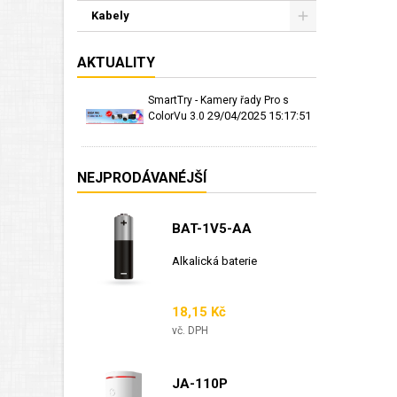
Kabely
AKTUALITY
SmartTry - Kamery řady Pro s
29/04/2025 15:17:51
ColorVu 3.0
NEJPRODÁVANÉJŠÍ
BAT-1V5-AA
Alkalická baterie
Cena
18,15 Kč
vč. DPH
JA-110P