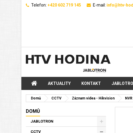
Telefon:
+420 602 719 145
E-mail:
info@htv-hod
AKTUALITY
KONTAKT
JABLOTR
Domů
CCTV
Záznam videa - Hikvision
NVR 
DOMŮ
JABLOTRON
CCTV