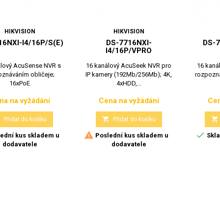
HIKVISION
HIKVISION
6NXI-I4/16P/S(E)
DS-7716NXI-
DS-7
I4/16P/VPRO
álový AcuSense NVR s
16 kanálový AcuSeek NVR pro
16 kaná
znáváním obličeje;
IP kamery (192Mb/256Mb); 4K,
rozpozná
16xPoE
4xHDD,...
na na vyžádání
Cena na vyžádání
Cen
Cena
Cena



Přidat do košíku
Přidat do košíku


ední kus skladem u
Poslední kus skladem u
Skla
dodavatele
dodavatele