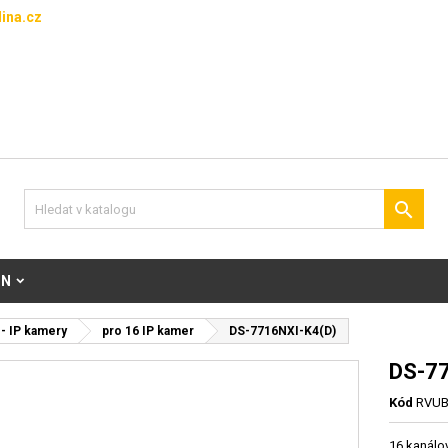
ina.cz

ON
- IP kamery
pro 16 IP kamer
DS-7716NXI-K4(D)
DS-77
Kód
RVUB
16 kanálo