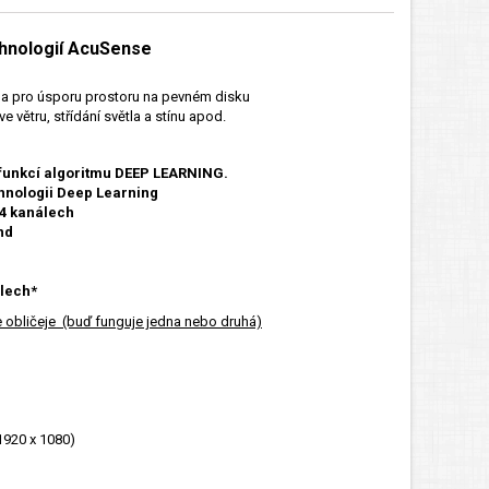
chnologií AcuSense
 a pro úsporu prostoru na pevném disku
e větru, střídání světla a stínu apod.
funkcí algoritmu DEEP LEARNING.
chnologii Deep Learning
 4 kanálech
nd
álech*
 obličeje (buď funguje jedna nebo druhá)
1920 x 1080)