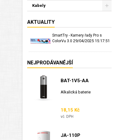
Kabely
AKTUALITY
SmartTry - Kamery řady Pro s
29/04/2025 15:17:51
ColorVu 3.0
NEJPRODÁVANÉJŠÍ
BAT-1V5-AA
Alkalická baterie
Cena
18,15 Kč
vč. DPH
JA-110P