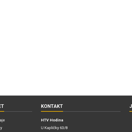
ET
KONTAKT
aje
HTV Hodina
ky
U Kapličky 63/8