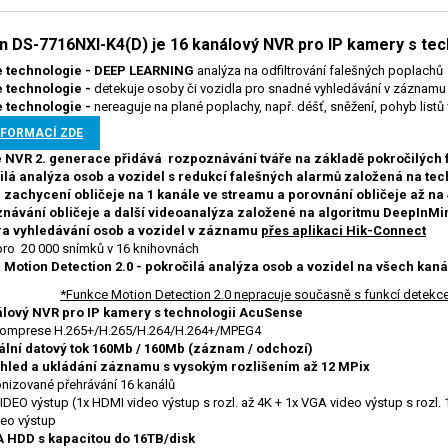
on DS-7716NXI-K4(D) je 16 kanálový NVR pro IP kamery s te
 technologie - DEEP LEARNING
analýza na odfiltrování falešných poplachů
 technologie -
detekuje osoby či vozidla pro snadné vyhledávání v záznamu
 technologie -
nereaguje na plané poplachy, např. déšť, sněžení, pohyb listů v
NFORMACÍ ZDE
NVR 2. generace přidává rozpoznávání tváře na základě pokročilých 
ilá analýza osob a vozidel s redukcí falešných alarmů založená na te
 zachycení obličeje na 1 kanále ve streamu a porovnání obličeje až na
návání obličeje a další videoanalýza založené na algoritmu DeepInMi
a vyhledávání osob a vozidel v záznamu
přes aplikaci Hik-Connect
ro 20 000 snímků v 16 knihovnách
 Motion Detection 2.0 - pokročilá analýza osob a vozidel na všech kan
*Funkce Motion Detection 2.0 nepracuje současně s funkcí detekce
álový NVR pro IP kamery s technologii AcuSense
komprese H.265+/H.265/H.264/H.264+/MPEG4
lní datový tok 160Mb / 160Mb (záznam / odchozí)
áhled a ukládání záznamu s vysokým rozlišením až 12 MPix
nizované přehrávání 16 kanálů
IDEO výstup (1x HDMI video výstup s rozl. až 4K + 1x VGA video výstup s rozl. 
eo výstup
A HDD s kapacitou do
16TB/disk