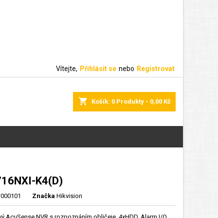
Vítejte,
Přihlásit se
nebo
Registrovat
shopping_cart
Košík:
0
Produkty - 0,00 Kč
16NXI-K4(D)
000101
Značka
Hikvision
vý AcuSense NVR s rozpoznáním obličeje, 4xHDD, Alarm I/O