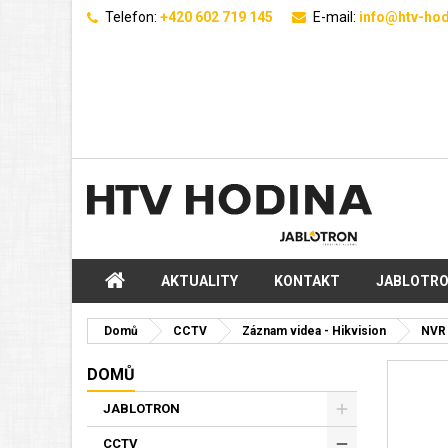
Telefon:
+420 602 719 145
E-mail:
info@htv-hod
AKTUALITY
KONTAKT
JABLOTR
Domů
CCTV
Záznam videa - Hikvision
NVR 
DOMŮ
JABLOTRON
CCTV