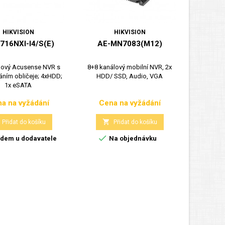
HIKVISION
HIKVISION
716NXI-I4/S(E)
AE-MN7083(M12)
DS-7
lový Acusense NVR s
8+8 kanálový mobilní NVR, 2x
16 kanálo
ním obličeje; 4xHDD;
HDD/ SSD, Audio, VGA
(256Mb/
1x eSATA
a na vyžádání
Cena na vyžádání
Cen
Cena
Cena


Přidat do košíku
Přidat do košíku


dem u dodavatele
Na objednávku
Posle