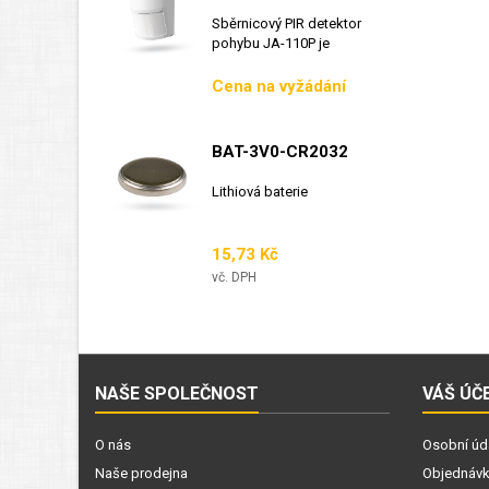
Sběrnicový PIR detektor
pohybu JA-110P je
sběrnicový detektor...
Cena
Cena na vyžádání
BAT-3V0-CR2032
Lithiová baterie
Cena
15,73 Kč
vč. DPH
NAŠE SPOLEČNOST
VÁŠ ÚČ
O nás
Osobní úd
Naše prodejna
Objednáv