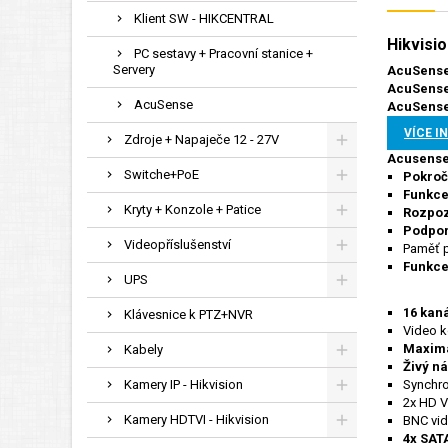
Klient SW - HIKCENTRAL
Hikvisi
PC sestavy + Pracovní stanice +
Servery
AcuSense
AcuSense
AcuSense
AcuSense
VÍCE I
Zdroje + Napaječe 12 - 27V
Acusense 
Switche+PoE
Pokroč
Funkce
Kryty + Konzole + Patice
Rozpoz
Podpor
Videopříslušenství
Paměť p
Funkce
UPS
16 kan
Klávesnice k PTZ+NVR
Video 
Maximá
Kabely
Živý n
Kamery IP - Hikvision
Synchro
2x HD V
Kamery HDTVI - Hikvision
BNC vid
4x SAT