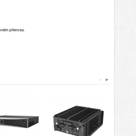
ťovém přenosu.
<
>