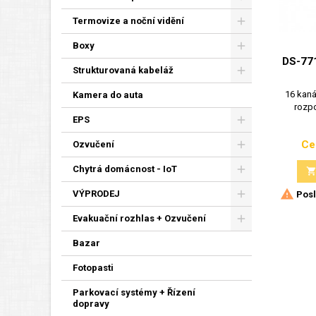
Termovize a noční vidění
Boxy
DS-771
Strukturovaná kabeláž
16 kan
Kamera do auta
rozpo
EPS
Ce
Ozvučení
Chytrá domácnost - IoT

VÝPRODEJ
Posl
Evakuační rozhlas + Ozvučení
Bazar
Fotopasti
Parkovací systémy + Řízení
dopravy