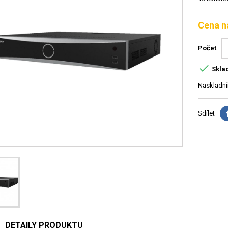
Cena n
Počet

Skla
Naskladní
Sdílet
DETAILY PRODUKTU