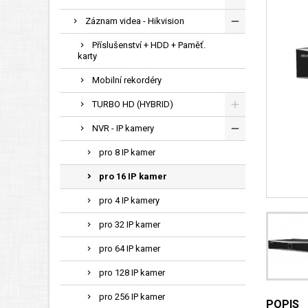
Záznam videa - Hikvision
Příslušenství + HDD + Paměť.
karty
Mobilní rekordéry
TURBO HD (HYBRID)
NVR - IP kamery
pro 8 IP kamer
pro 16 IP kamer
pro 4 IP kamery
pro 32 IP kamer
pro 64 IP kamer
pro 128 IP kamer
pro 256 IP kamer
POPIS