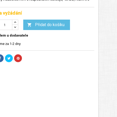
a vyžádání
Přidat do košíku

dem u dodavatele
me za 1-2 dny