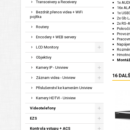
Transceivery a Receivery
1x AUD
16x AL
Bezdrát.přenos videa + WiFi
1x USB3
pojítka
2x Gb L
2x RS-4
Routery
Pokroči
Provozn
Encodery + WEB servery
Pracovn
Napáje
LCD Monitory
Rozměry
Hmotno
Objektivy
Montáž
Kamery IP - Uniview
16 DAL
Záznam videa - Uniview
Příslušenství ke kamerám Uniview
Kamery HDTVI - Uniview
Videotelefony
EZS
Kontrola vstupu + ACS