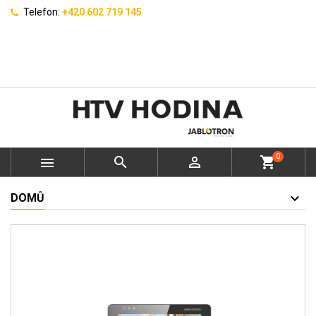
Telefon:
+420 602 719 145
0



shopping_cart
DOMŮ