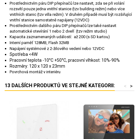
Prostřednictvím páru DIP přepínačů lze nastavit, zda se při volání
rozsvítí pouze jedna vnitřní stanice (tzv building režim) nebo více
vnitřních stanic (tzv villa režim). V druhém případě musí být rozšiřující
vnitřní stanice samostatně napájeny (12VDC)
Prostřednictvím dalšího páru DIP přepínačů lze také nastavit
automatické otevírání 1 nebo 2 dveří (tzv režim studio)
Kapacita zaznamenaných událostí: až 200 (s SD kartou)
Interní paměť 128MB, Flash 32MB
Napájení systémové z 2-žilového vedení nebo 12VDC
Spotřeba <4W
Pracovní teplota -10°C +50°C, pracovní vlhkost: 10%-90%
Rozměry: 120 x 120 x 23mm
Povrchová montáž v interiéru
13 DALŠÍCH PRODUKTŮ VE STEJNÉ KATEGORII:
<
>