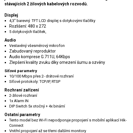
stávajících 2 žilových kabelových rozvodů.
Displej
4,3" barevný TFT LCD displej s dotykovými tlačítky
Rozlišení: 480 x 272
5 dotykových tlačítek,
Audio
Vestavěný všesměrový mikrofon
Zabudovaný reproduktor
Audio komprese G.711U, 64Kbps
Zlepšení kvality zvuku díky omezení šumu a ozvěny
Síťové parametry
10/100 Mbps přes 2- drátové rozhraní
Síťové protokoly: TCP/IP, RTSP
Rozhraní zařízení
2-žilové rozhraní
1x Alarm IN
DIP Switch 5x otočný + 4x binární
Ostatní parametry
Tento model bez Wi-Fi nepodporuje propojení s mobilní aplikací Hik-
Connect
Vnitřní propojení až se třemi dalšími monitory