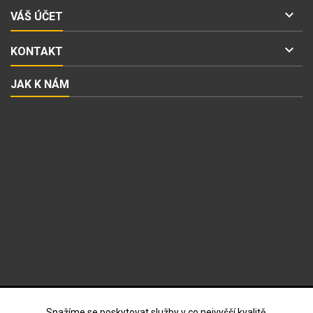

VÁŠ ÚČET

KONTAKT
JAK K NÁM
ODBĚR NOVINEK
Snažíme se poskytovat služby v co nejvyšší kvalitě,