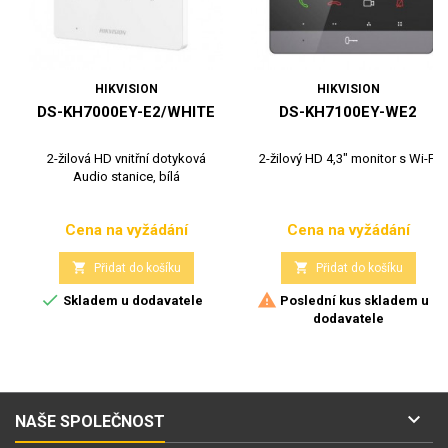
HIKVISION
HIKVISION
DS-KH7000EY-E2/WHITE
DS-KH7100EY-WE2
2-žilová HD vnitřní dotyková
2-žilový HD 4,3" monitor s Wi-Fi
Audio stanice, bílá
Cena na vyžádání
Cena na vyžádání
Cena
Cena


Přidat do košíku
Přidat do košíku


Skladem u dodavatele
Poslední kus skladem u
dodavatele

NAŠE SPOLEČNOST