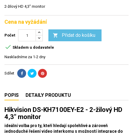
2-žilový HD 4,3" monitor
Cena na vyžádání
Přidat do košíku

Počet

Skladem u dodavatele
Naskladníme za 1-2 dny
Sdílet
POPIS
DETAILY PRODUKTU
Hikvision DS-KH7100EY-E2 - 2-žilový HD
4,3" monitor
ideální volba pro ty, kteří hledají spolehlivé a zároveň
jednoduché řešení video interkomu s možností integrace do