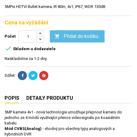
5MPix HDTVI Bullet kamera; IR 80m, 4v1, IP67, WDR 130dB
Cena na vyžádání
Přidat do košíku

Počet

Skladem u dodavatele
Naskladníme za 1-2 dny
Sdílet
POPIS
DETAILY PRODUKTU
5MP kamera 4v1 - nová technologie umožňuje přepnout kameru do
jednoho ze 4 módů využívající přenos videosignálu po koaxiálním
kabelu.
Mód CVBS(Analog)
- vhodný pro všechny typy analogových a
hybridních DVR