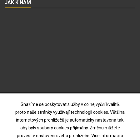
JAK K NÁM
ODBĚR NOVINEK
Snažíme se poskytovat služby v co nejvyšší kvalitě,
proto naše stránky využívají technologii cookies. Většina
internetových prohlížečů je automaticky nastavena tak,
Souhlasím s podmínkami a zásadami ochrany osobních
aby byly soubory cookies příjímány. Změnu můžete
údajů
provést v nastavení svého prohlížeče. Více informací o