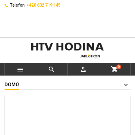
Telefon:
+420 602 719 145
0



shopping_cart
DOMŮ