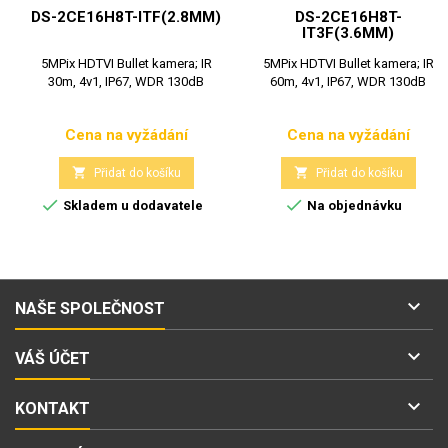
DS-2CE16H8T-ITF(2.8MM)
DS-2CE16H8T-
IT3F(3.6MM)
5MPix HDTVI Bullet kamera; IR
5MPix HDTVI Bullet kamera; IR
30m, 4v1, IP67, WDR 130dB
60m, 4v1, IP67, WDR 130dB
Cena na vyžádání
Cena na vyžádání
Cena
Cena


Přidat do košíku
Přidat do košíku


Skladem u dodavatele
Na objednávku

NAŠE SPOLEČNOST

VÁŠ ÚČET

KONTAKT