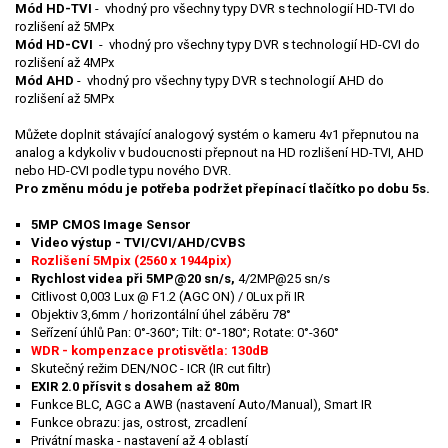
Mód HD-TVI
- vhodný pro všechny typy DVR s technologií HD-TVI do
rozlišení až 5MPx
Mód HD-CVI
- vhodný pro všechny typy DVR s technologií HD-CVI do
rozlišení až 4MPx
Mód AHD
- vhodný pro všechny typy DVR s technologií AHD do
rozlišení až 5MPx
Můžete doplnit stávající analogový systém o kameru 4v1 přepnutou na
analog a kdykoliv v budoucnosti přepnout na HD rozlišení HD-TVI, AHD
nebo HD-CVI podle typu nového DVR.
Pro změnu módu je potřeba podržet přepínací tlačítko po dobu 5s.
5MP CMOS Image Sensor
Video výstup - TVI/CVI/AHD/CVBS
Rozlišení 5Mpix (2560 x 1944pix)
Rychlost videa při 5MP@20 sn/s,
4/2MP@25 sn/s
Citlivost 0,003 Lux @ F1.2 (AGC ON) / 0Lux při IR
Objektiv 3,6mm / horizontální úhel záběru 78°
Seřízení úhlů Pan: 0°-360°; Tilt: 0°-180°; Rotate: 0°-360°
WDR - kompenzace protisvětla: 130dB
Skutečný režim DEN/NOC - ICR (IR cut filtr)
EXIR 2.0 přísvit s dosahem až 80m
Funkce BLC, AGC a AWB (nastavení Auto/Manual), Smart IR
Funkce obrazu: jas, ostrost, zrcadlení
Privátní maska - nastavení až 4 oblastí