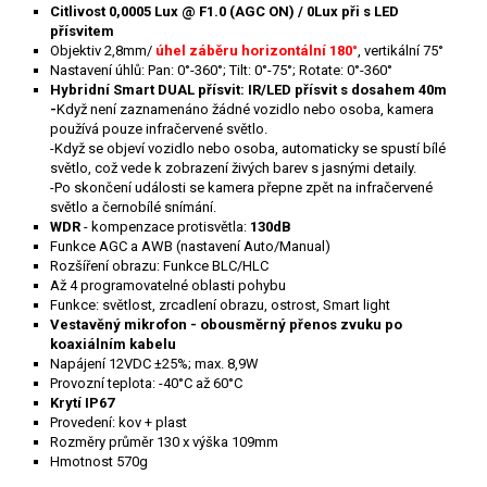
Citlivost 0,0005 Lux @ F1.0 (AGC ON) / 0Lux při s LED
přísvitem
Objektiv 2,8mm/
úhel záběru horizontální 180°
, vertikální 75°
Nastavení úhlů: Pan: 0°-360°; Tilt: 0°-75°; Rotate: 0°-360°
Hybridní Smart DUAL přísvit: IR/LED přísvit s dosahem 40m
-
Když není zaznamenáno žádné vozidlo nebo osoba, kamera
používá pouze infračervené světlo.
-Když se objeví vozidlo nebo osoba, automaticky se spustí bílé
světlo, což vede k zobrazení živých barev s jasnými detaily.
-Po skončení události se kamera přepne zpět na infračervené
světlo a černobílé snímání.
WDR
- kompenzace protisvětla:
130dB
Funkce AGC a AWB (nastavení Auto/Manual)
Rozšíření obrazu: Funkce BLC/HLC
Až 4 programovatelné oblasti pohybu
Funkce: světlost, zrcadlení obrazu, ostrost, Smart light
Vestavěný mikrofon - obousměrný přenos zvuku po
koaxiálním kabelu
Napájení 1
2VDC ±25%; max. 8,9W
Provozní teplota: -40°C až 60°C
Krytí IP67
Provedení: kov + plast
Rozměry průměr 130 x výška 109mm
Hmotnost 570g