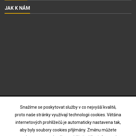
JAK K NÁM
ODBĚR NOVINEK
Snažíme se poskytovat služby v co nejvyšší kvalitě,
proto naše stránky využívají technologii cookies. Většina
internetových prohlížečů je automaticky nastavena tak,
Souhlasím s podmínkami a zásadami ochrany osobních
aby byly soubory cookies příjímány. Změnu můžete
údajů