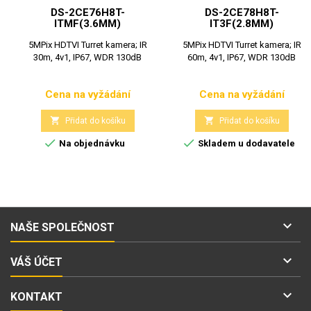
DS-2CE76H8T-
DS-2CE78H8T-
ITMF(3.6MM)
IT3F(2.8MM)
5MPix HDTVI Turret kamera; IR
5MPix HDTVI Turret kamera; IR
30m, 4v1, IP67, WDR 130dB
60m, 4v1, IP67, WDR 130dB
Cena na vyžádání
Cena na vyžádání
Cena
Cena


Přidat do košíku
Přidat do košíku


Na objednávku
Skladem u dodavatele

NAŠE SPOLEČNOST

VÁŠ ÚČET

KONTAKT