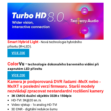
Smart Hybrid Light
-
Nová technologie hybridního
přísvitu (IR+LED).
VÍCE ZDE
Color
V
u
-
technologie dokonalého barevného vidění při
zapnutém LED přísvitu
VÍCE ZDE
Kamera je podporovaná DVR řadami -Mx/X nebo -
Mx/XT s poslední verzí firmwaru. Starší modely
nezvládají zpracovat nestandardní rozlišení kamery
3K CMOS duální objektiv 3328 x 1504pix
HD-TVI: 3K
@20 sn./s.
Video výstup - 1x analog HD-TVI
3D DNR - digitální redukce šumu