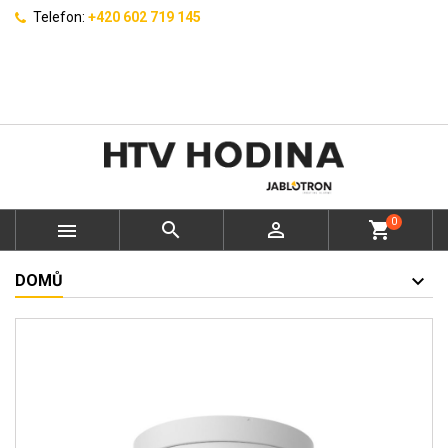
Telefon:
+420 602 719 145
0



shopping_cart
DOMŮ