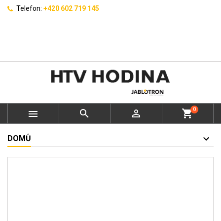
Telefon:
+420 602 719 145
0



shopping_cart
DOMŮ