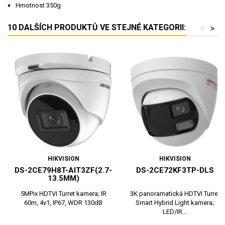
Hmotnost 350g
10 DALŠÍCH PRODUKTŮ VE STEJNÉ KATEGORII:
<
>
HIKVISION
HIKVISION
DS-2CE79H8T-AIT3ZF(2.7-
DS-2CE72KF3TP-DLS
13.5MM)
5MPix HDTVI Turret kamera; IR
3K panoramatická HDTVI Turret
60m, 4v1, IP67, WDR 130dB
Smart Hybrid Light kamera;
LED/IR...