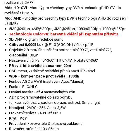
rozlišení až 5MPx
Mód HD-CVI
- vhodný pro všechny typy DVR s technologií HD-CVI do
rozlišení až 5MPx
Mód AHD
- vhodný pro všechny typy DVR s technologií AHD do rozlišení
až 5MPx
5MP@20fps, 4MP@30fps, 4MP@25fps, 1080p@30fps, 1080p@25fps
Technologie ColorVu: barevné vidění při zapnutém přisvitu
3D DNR - digitální redukce šumu
Citlivost 0,0005 Lux
@ F1.0 (AGC ON) / 0Lux při IR
Objektiv 2,8 mm/ úhel záběru horizontální 99,7°, vertikální 72°,
diagonální 139,8°
Nastavení úhlů: Pan:0°-360°; Tilt:0°-75°; Rotate:0°-360°
Přísvit: bílé světlo s dosahem 20m
OSD menu, vzdálené ovládání přes koax/UTP kabel
WDR - kompenzace protisvětla: 130dB
Funkce AGC a AWB (nastavení Auto/Manual)
Funkce BLC/HLC
Privátní maska - až 4 nastavitelných zón
Až 4 programovatelné oblasti pohybu
funkce: světlost, zrcadlení obrazu, ostrost, Smart light
Napájení 12VDC ±25% / max 3,5W
Provozní teplota: -40°C až 60°C
Krytí IP67
Provedení: kovové tělo & plastová základna
Rozměry: průměr 110 x 86mm