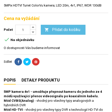
5MPix HDTVI Turret ColorVu kamera; LED 20m, 4v1, IP67, WDR 130dB
Cena na vyžádání
Přidat do košíku

Počet

Na objednávku
O dostupnosti Vás budeme informovat
Sdílet
POPIS
DETAILY PRODUKTU
5MP kamera 4v1 - umožňuje přepnout kameru do jednoho ze 4
módů využívající přenos videosignálu po koaxiálním kabelu.
Mód CVBS(Analog)
- vhodný pro všechny typy analogových a
hybridních DVR
Mód HD-TVI
- vhodný pro všechny typy DVR s technologií HD-TVI do