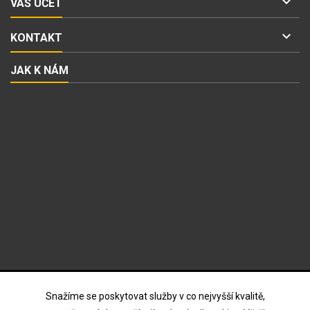

VÁŠ ÚČET

KONTAKT
JAK K NÁM
ODBĚR NOVINEK
Snažíme se poskytovat služby v co nejvyšší kvalitě,