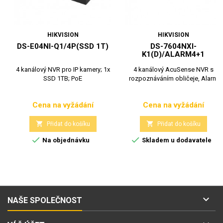
HIKVISION
HIKVISION
DS-E04NI-Q1/4P(SSD 1T)
DS-7604NXI-
K1(D)/ALARM4+1
4 kanálový NVR pro IP kamery; 1x
4 kanálový AcuSense NVR s
SSD 1TB; PoE
rozpoznáváním obličeje, Alarm
Cena na vyžádání
Cena na vyžádání
Cena
Cena


Přidat do košíku
Přidat do košíku


Na objednávku
Skladem u dodavatele

NAŠE SPOLEČNOST