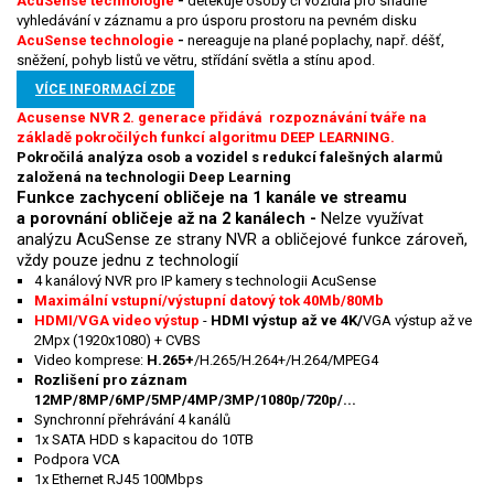
AcuSense technologie
-
detekuje osoby či vozidla pro snadné
vyhledávání v záznamu a pro úsporu prostoru na pevném disku
AcuSense technologie
-
nereaguje na plané poplachy, např. déšť,
sněžení, pohyb listů ve větru, střídání světla a stínu apod.
VÍCE INFORMACÍ ZDE
Acusense NVR 2. generace přidává rozpoznávání tváře na
základě pokročilých funkcí algoritmu DEEP LEARNING.
Pokročilá analýza osob a vozidel s redukcí falešných alarmů
založená na technologii Deep Learning
Funkce zachycení obličeje na 1 kanále ve streamu
a porovnání obličeje až na 2 kanálech -
Nelze využívat
analýzu AcuSense ze strany NVR a obličejové funkce zároveň,
vždy pouze jednu z technologií
4 kanálový NVR pro IP kamery s technologii AcuSense
Maximální vstupní/výstupní datový tok 40Mb/80Mb
HDMI/VGA video výstup
-
HDMI výstup až ve 4K/
VGA výstup až ve
2Mpx (1920x1080) + CVBS
Video komprese:
H.265+
/H.265/H.264+/H.264/MPEG4
Rozlišení pro záznam
12MP/8MP/6MP/5MP/4MP/3MP/1080p/720p/...
Synchronní přehrávání 4 kanálů
1x SATA HDD s kapacitou do 10TB
Podpora VCA
1x Ethernet RJ45 100Mbps