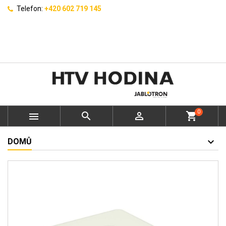
Telefon:
+420 602 719 145
0



shopping_cart
DOMŮ