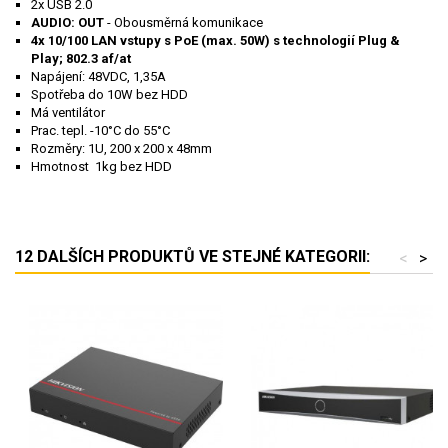
2x USB 2.0
AUDIO: OUT
- Obousměrná komunikace
4x 10/100 LAN vstupy s PoE (max. 50W) s technologií Plug &
Play; 802.3 af/at
Napájení: 48VDC, 1,35A
Spotřeba do 10W bez HDD
Má ventilátor
Prac. tepl. -10°C do 55°C
Rozměry: 1U, 200 x 200 x 48mm
Hmotnost
1kg bez HDD
wibu
12 DALŠÍCH PRODUKTŮ VE STEJNÉ KATEGORII:
<
>