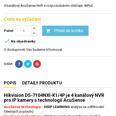
4 kanálový AcuSense NVR s rozpoznáváním obličeje; 4xPoE
Cena na vyžádání
Přidat do košíku

Počet

Na objednávku
O dostupnosti Vás budeme informovat
Sdílet
POPIS
DETAILY PRODUKTU
Hikvision DS-7104NXI-K1/4P je 4 kanálový NVR
pro IP kamery s technologií AcuSense
AcuSense technologie
-
DEEP LEARNING
analýza na odfiltrování
falešných poplachů