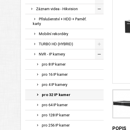
Záznam videa - Hikvision
Příslušenství + HDD + Paměť.
karty
Mobilní rekordéry
TURBO HD (HYBRID)
NVR - IP kamery
pro 8 IP kamer
pro 16 IP kamer
pro 4 IP kamery
pro 32 IP kamer
pro 64 IP kamer
pro 128 IP kamer
pro 256 IP kamer
POPIS