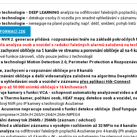
 technologie - DEEP LEARNING
analýza na odfiltrování falešných poplachů 
 technologie -
detekuje osoby či vozidla pro snadné vyhledávání v záznamu
 technologie -
nereaguje na plané poplachy, např. déšť, sněžení, pohyb listů v
NFORMACÍ ZDE
NVR 2. generace přidává rozpoznávání tváře na základě pokročilých 
ilá analýza osob a vozidel s redukcí falešných alarmů založená na te
zachycení obličeje na 1 kanále ve streamu a porovnání obličeje až na 4 k
ové funkce zároveň, vždy pouze jednu z technologií
a technologií Motion Detection 2.0, Perimeter Protection a Rozpoznáv
e, zachycení a rozpoznání obličeje pro 8 kanálů
návání obličeje a další videoanalýza založené na algoritmu DeepInMi
a vyhledávání osob a vozidel v záznamu
přes aplikaci Hik-Connect
pro až 50 000 snímků obličejů v 16 knihovnách
uje kamery s funkci VCA - schopnost automaticky analyzovat video a d
a Thermo kamer, počítání osob, HEAT mapy, detekce osob a vozidel, na
lový NVR pro IP kamery s technologii AcuSense
 Acusense nepracuje současně s funkcí detekce obličeje (buď funguje
komprese H.265+/H.265/H.264/H.264+/MPEG4
lní datový tok 256Mb / 256Mb (záznam / odchozí)
áhled a ukládání záznamu s vysokým rozlišením až 32 MPix na 4 kanále
analýza
na odfiltrování falešných poplachů AcuSense pro 4 kanály (Při analýze 
 na substreamu až 4 kanály v 4K - analýza na substreamu lze přepnout pouze 