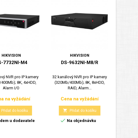
HIKVISION
HIKVISION
S-7732NI-M4
DS-9632NI-M8/R
DS
ový NVR pro IP kamery
32 kanálový NVR pro IP kamery
32 kanálo
/400Mb); 8K, 4xHDD,
(320Mb/400Mb); 8K, 8xHDD,
(320Mb/
Alarm I/O
RAID, Alarm...
R
a na vyžádání
Cena na vyžádání
Cen
Cena
Cena


Přidat do košíku
Přidat do košíku


dem u dodavatele
Na objednávku
Skla