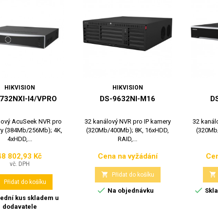
HIKVISION
HIKVISION
732NXI-I4/VPRO
DS-9632NI-M16
D
lový AcuSeek NVR pro
32 kanálový NVR pro IP kamery
32 kanál
ry (384Mb/256Mb); 4K,
(320Mb/400Mb); 8K, 16xHDD,
(320Mb
4xHDD,...
RAID,...
48 802,93 Kč
Cena na vyžádání
Cen
Cena
Cena
vč. DPH


Přidat do košíku

Přidat do košíku


Na objednávku
Skla
ední kus skladem u
dodavatele