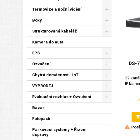
Termovize a noční vidění
Boxy
Strukturovaná kabeláž
Kamera do auta
EPS
DS-7
Ozvučení
Chytrá domácnost - IoT
32 kaná
IP kame
VÝPRODEJ
Evakuační rozhlas + Ozvučení
Bazar
Fotopasti

Posl
Parkovací systémy + Řízení
dopravy