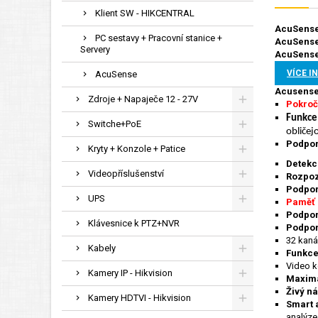
Klient SW - HIKCENTRAL
AcuSense
PC sestavy + Pracovní stanice +
AcuSense
Servery
AcuSense
VÍCE I
AcuSense
Acusense 
Zdroje + Napaječe 12 - 27V
Pokroč
Funkce 
Switche+PoE
obličej
Podpor
Kryty + Konzole + Patice
Detekc
Videopříslušenství
Rozpoz
Podpor
UPS
Paměť 
Podpor
Klávesnice k PTZ+NVR
Podpor
32 kaná
Kabely
Funkce
Video 
Kamery IP - Hikvision
Maximá
Živý n
Kamery HDTVI - Hikvision
Smart
analýze