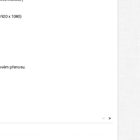
1920 x 1080)
ťovém přenosu.
<
>