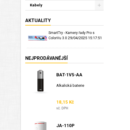
Kabely
AKTUALITY
SmartTry - Kamery řady Pro s
29/04/2025 15:17:51
ColorVu 3.0
NEJPRODÁVANÉJŠÍ
BAT-1V5-AA
Alkalická baterie
Cena
18,15 Kč
vč. DPH
JA-110P