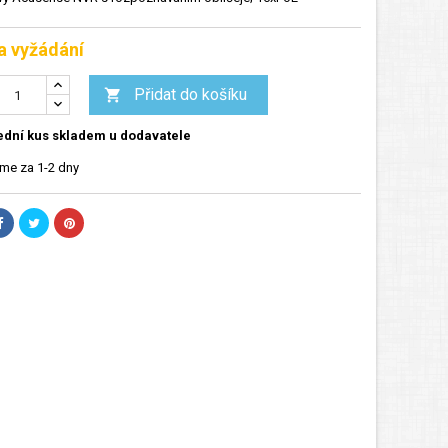
a vyžádání
Přidat do košíku

dní kus skladem u dodavatele
me za 1-2 dny