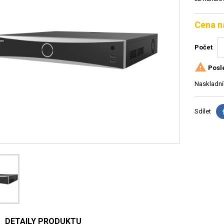
Cena n
Počet

Posle
Naskladní
Sdílet
DETAILY PRODUKTU