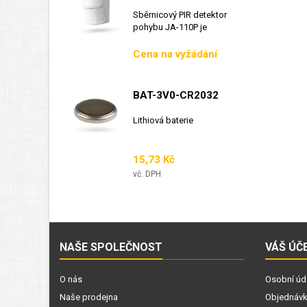
Sběrnicový PIR detektor
pohybu JA-110P je
sběrnicový detektor...
Cena
Cena na vyžádání
BAT-3V0-CR2032
Lithiová baterie
Cena
15,73 Kč
vč. DPH
NAŠE SPOLEČNOST
VÁŠ ÚČ
O nás
Osobní úd
Naše prodejna
Objednáv