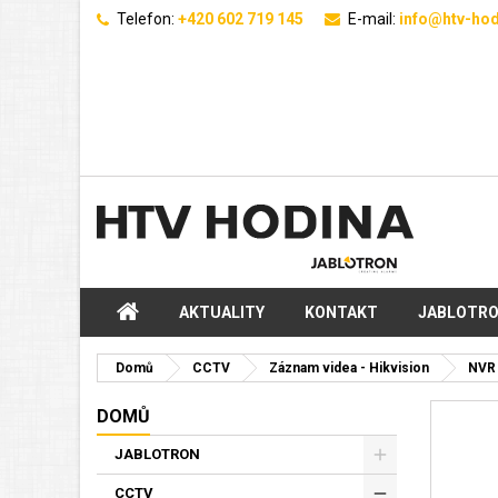
Telefon:
+420 602 719 145
E-mail:
info@htv-hod
AKTUALITY
KONTAKT
JABLOTR
Domů
CCTV
Záznam videa - Hikvision
NVR 
DOMŮ
JABLOTRON
CCTV