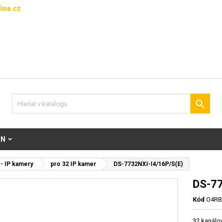
ina.cz

ON
- IP kamery
pro 32 IP kamer
DS-7732NXI-I4/16P/S(E)
DS-77
Kód
O4RB
32 kanálo