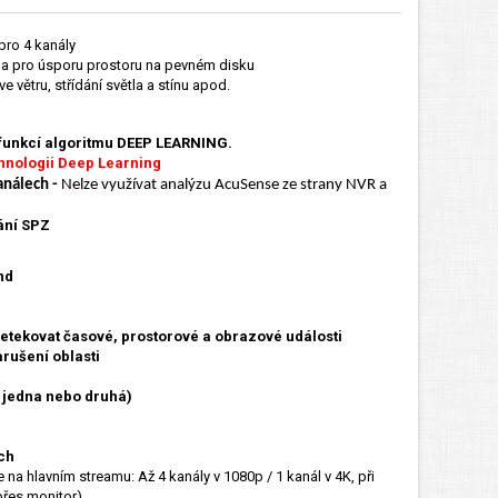
pro 4 kanály
 a pro úsporu prostoru na pevném disku
e větru, střídání světla a stínu apod.
funkcí algoritmu DEEP LEARNING.
chnologii Deep Learning
análech -
Nelze využívat analýzu AcuSense ze strany NVR a
ání SPZ
nd
etekovat časové, prostorové a obrazové události
rušení oblasti
 jedna nebo druhá)
ch
na hlavním streamu: Až 4 kanály v 1080p / 1 kanál v 4K, při
přes monitor)