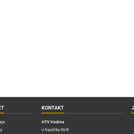
ET
KONTAKT
aje
HTV Hodina
ky
U Kapličky 63/8