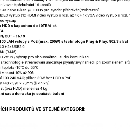
nizované přehrávání 16 kanálů
@ 4K nebo 8-kan. @ 1080p pro synchr. přehrávání/zobrazení
IDEO výstup (1x HDMI video výstup s rozl. až 4K + 1x VGA video výstup s rozl. 
eo výstup
A HDD s kapacitou do 10TB/disk
TA
N/OUT - 16 / 9
100 LAN vstupy s PoE (max. 200W) s technologií Plug & Play; 802.3 af/at
.0 + 2x USB2.0
AN (RJ45)
O vstup / výstup pro obousměrnou audio komunikaci
lá technologie streamování umožňuje plynulý živý náhled i při zpomaleném sí
í teplota -10°C do 55°C
í vlhkost 10% až 90%
í 100-240 VAC; příkon 30W bez HDD a PoE
 440 × 391 × 75mm (š × h × v)
st (bez HDD) méně než 4 kg
ní sada do racku je součástí balení
ŠÍCH PRODUKTŮ VE STEJNÉ KATEGORII: