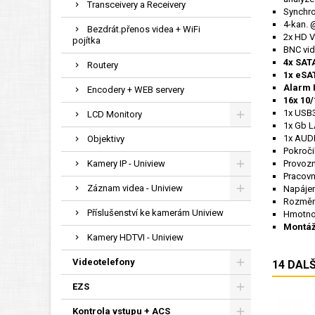
Transceivery a Receivery
Synchro
4-kan. 
Bezdrát.přenos videa + WiFi
2x HD V
pojítka
BNC vid
4x SAT
Routery
1x eSA
Alarm I
Encodery + WEB servery
16x 10/
1x USB3
LCD Monitory
1x Gb L
1x AUDI
Objektivy
Pokroči
Kamery IP - Uniview
Provozn
Pracovn
Záznam videa - Uniview
Napájen
Rozměry
Příslušenství ke kamerám Uniview
Hmotno
Montáž
Kamery HDTVI - Uniview
Videotelefony
14 DAL
EZS
Kontrola vstupu + ACS