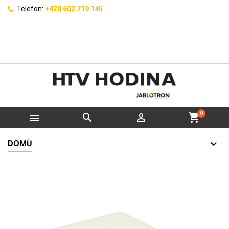
Telefon:
+420 602 719 145
0



shopping_cart
DOMŮ