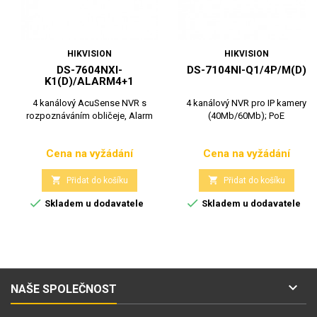
HIKVISION
HIKVISION
DS-7604NXI-
DS-7104NI-Q1/4P/M(D)
K1(D)/ALARM4+1
4 kanálový AcuSense NVR s
4 kanálový NVR pro IP kamery
rozpoznáváním obličeje, Alarm
(40Mb/60Mb); PoE
Cena na vyžádání
Cena na vyžádání
Cena
Cena


Přidat do košíku
Přidat do košíku


Skladem u dodavatele
Skladem u dodavatele

NAŠE SPOLEČNOST