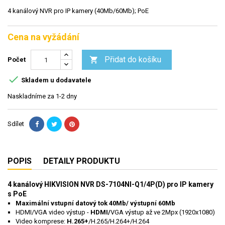
4 kanálový NVR pro IP kamery (40Mb/60Mb); PoE
Cena na vyžádání
Přidat do košíku

Počet

Skladem u dodavatele
Naskladníme za 1-2 dny
Sdílet
POPIS
DETAILY PRODUKTU
4 kanálový HIKVISION NVR
DS-7104NI-Q1/4P(D) pro IP kamery
s PoE
Maximální vstupní datový tok 40Mb/ výstupní 60Mb
HDMI/VGA video výstup -
HDMI/
VGA výstup až ve 2Mpx (1920x1080)
Video komprese:
H.265+
/H.265/H.264+/H.264