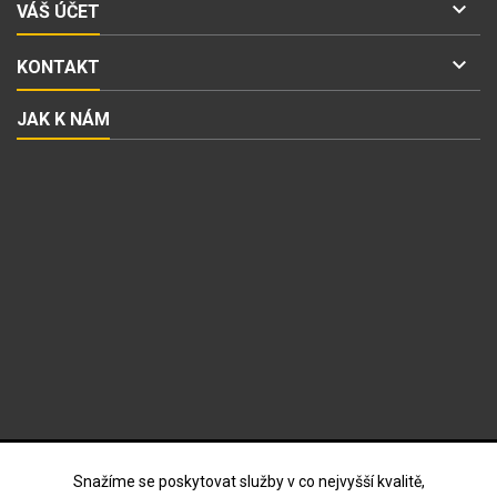

VÁŠ ÚČET

KONTAKT
JAK K NÁM
ODBĚR NOVINEK
Snažíme se poskytovat služby v co nejvyšší kvalitě,