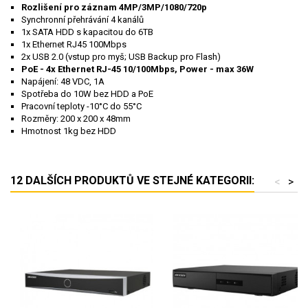
Rozlišení pro záznam 4MP/3MP/1080/720p
Synchronní přehrávání 4 kanálů
1x SATA HDD s kapacitou do 6TB
1x Ethernet RJ45 100Mbps
2x USB 2.0 (vstup pro myš; USB Backup pro Flash)
PoE - 4x Ethernet RJ-45 10/100Mbps, Power - max 36W
Napájení: 48 VDC, 1A
Spotřeba do 10W bez HDD a PoE
Pracovní teploty -10°C do 55°C
Rozměry: 200 x 200 x 48mm
Hmotnost 1kg bez HDD
wibu
12 DALŠÍCH PRODUKTŮ VE STEJNÉ KATEGORII:
<
>