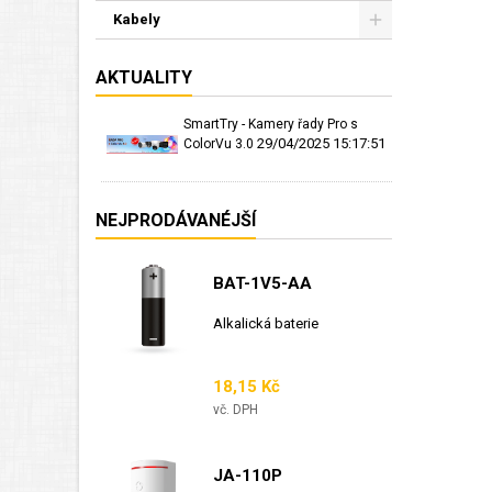
Kabely
AKTUALITY
SmartTry - Kamery řady Pro s
29/04/2025 15:17:51
ColorVu 3.0
NEJPRODÁVANÉJŠÍ
BAT-1V5-AA
Alkalická baterie
Cena
18,15 Kč
vč. DPH
JA-110P