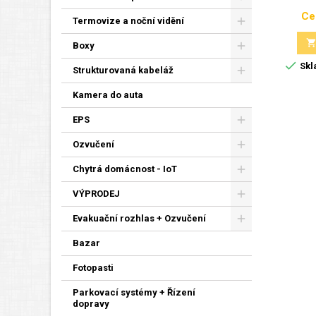
Ce
Termovize a noční vidění
Boxy

Skl
Strukturovaná kabeláž
Kamera do auta
EPS
Ozvučení
Chytrá domácnost - IoT
VÝPRODEJ
Evakuační rozhlas + Ozvučení
Bazar
Fotopasti
Parkovací systémy + Řízení
dopravy