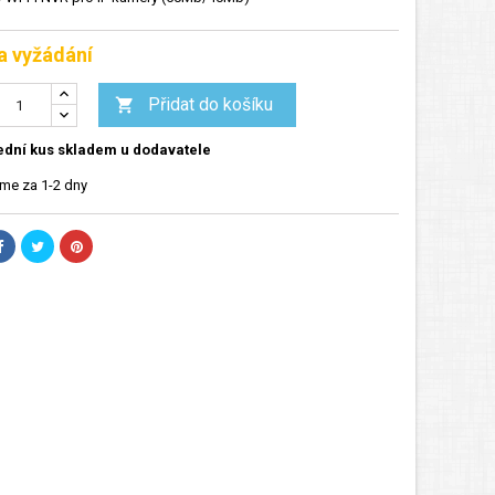
a vyžádání
Přidat do košíku

dní kus skladem u dodavatele
me za 1-2 dny