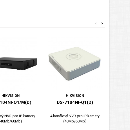
<
>
HIKVISION
HIKVISION
104NI-Q1/M(D)
DS-7104NI-Q1(D)
D
K1(
vý NVR pro IP kamery
4 kanálový NVR pro IP kamery
4 kanál
(40Mb/60Mb)
(40Mb/60Mb)
rozpoznáv