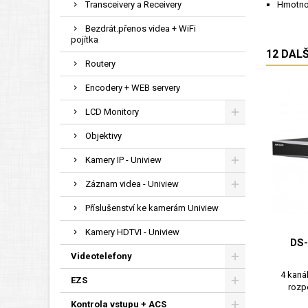
Transceivery a Receivery
Hmotno
wibu
Bezdrát.přenos videa + WiFi
pojítka
12 DAL
Routery
Encodery + WEB servery
LCD Monitory
Objektivy
Kamery IP - Uniview
Záznam videa - Uniview
Příslušenství ke kamerám Uniview
Kamery HDTVI - Uniview
DS-
Videotelefony
4 kaná
EZS
rozp
Kontrola vstupu + ACS