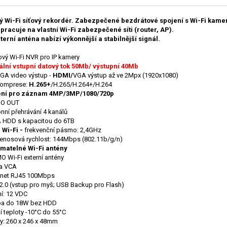
 Wi-Fi síťový rekordér. Zabezpečené bezdrátové spojení s Wi-Fi kame
pracuje na vlastní Wi-Fi zabezpečené síti (router, AP).
terní anténa nabízí výkonnější a stabilnější signál.
ový Wi-Fi NVR pro IP kamery
lní vstupní datový tok 50Mb/ výstupní 40Mb
GA video výstup -
HDMI/
VGA výstup až ve 2Mpx (1920x1080)
komprese:
H.265+
/H.265/H.264+/H.264
ení pro záznam 4MP/3MP/1080/720p
IO OUT
nní přehrávání 4 kanálů
 HDD s kapacitou do 6TB
Wi-Fi -
frekvenční pásmo: 2,4GHz
řenosová rychlost: 144Mbps (802.11b/g/n)
matelné Wi-Fi antény
O Wi-Fi externí antény
a VCA
rnet RJ45 100Mbps
2.0 (vstup pro myš; USB Backup pro Flash)
í: 12 VDC
ba do 18W bez HDD
í teploty -10°C do 55°C
: 260 x 246 x 48mm