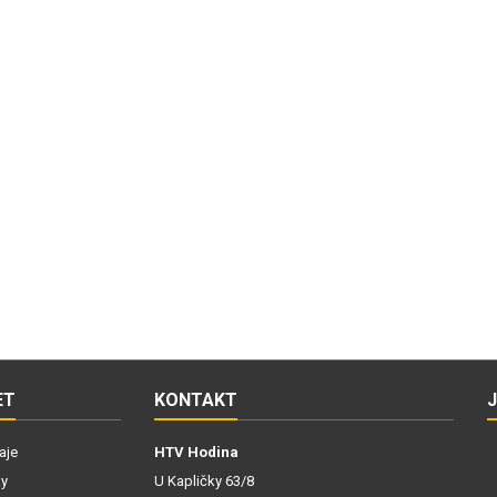
ET
KONTAKT
aje
HTV Hodina
ky
U Kapličky 63/8