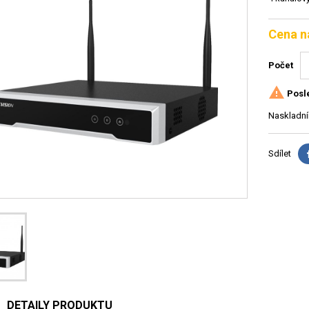
Cena n
Počet

Posle
Naskladní
Sdílet
DETAILY PRODUKTU