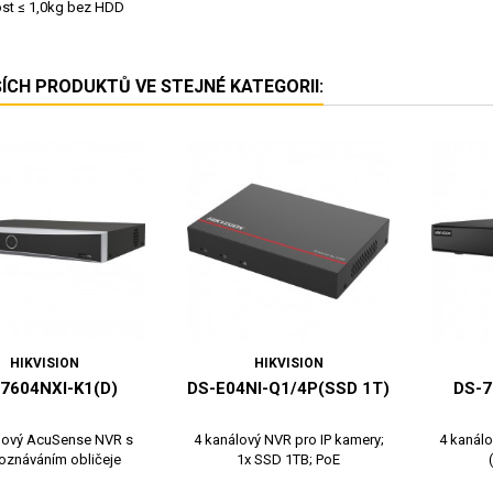
st ≤ 1,0kg bez HDD
ŠÍCH PRODUKTŮ VE STEJNÉ KATEGORII:
HIKVISION
HIKVISION
7604NXI-K1(D)
DS-E04NI-Q1/4P(SSD 1T)
DS-7
lový AcuSense NVR s
4 kanálový NVR pro IP kamery;
4 kanálo
oznáváním obličeje
1x SSD 1TB; PoE