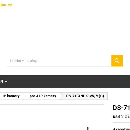
ina.cz

ON
- IP kamery
pro 4 IP kamery
DS-7104NI-K1/W/M(C)
DS-7
Kód
31Q4
4 kanálov