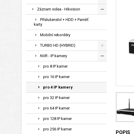
Záznam videa - Hikvision
Příslušenství + HDD + Paměť.
karty
Mobilní rekordéry
TURBO HD (HYBRID)
NVR - IP kamery
pro 8 IP kamer
pro 16 IP kamer
pro 4 IP kamery
pro 32 IP kamer
pro 64 IP kamer
pro 128 IP kamer
pro 256 IP kamer
POPIS