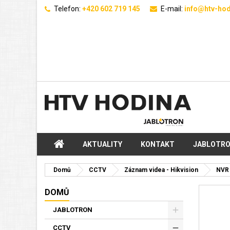
Telefon:
+420 602 719 145
E-mail:
info@htv-hod
AKTUALITY
KONTAKT
JABLOTR
Domů
CCTV
Záznam videa - Hikvision
NVR 
DOMŮ
JABLOTRON
CCTV