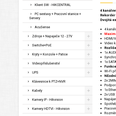
Klient SW - HIKCENTRAL
4
kanálový
PC sestavy + Pracovní stanice +
Rekordér 
Servery
Dvojitá ex
AcuSense
4 kanál
Maximá
Zdroje + Napaječe 12 - 27V
HDMI/V
Video 
Switche+PoE
Rozliš
1x AUD
Kryty + Konzole + Patice
Synchro
1x SATA
Videopříslušenství
Funkce 
Wi-Fi p
UPS
NEodní
2x 2MIM
Klávesnice k PTZ+NVR
Podpor
1x Ethe
Kabely
2x USB 
Napájen
Kamery IP - Hikvision
Spotře
Pracovn
Kamery HDTVI - Hikvision
Rozměry