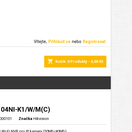
Vítejte,
Přihlásit se
nebo
Registrovat
shopping_cart
Košík:
0
Produkty - 0,00 Kč
104NI-K1/W/M(C)
000101
Značka
Hikvision
ý Wi-Fi NVR pro IP kamery (50Mb/40Mb)