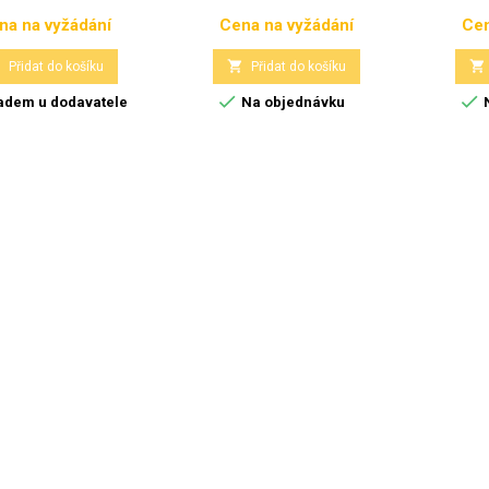
na na vyžádání
Cena na vyžádání
Cen
Cena
Cena



Přidat do košíku
Přidat do košíku


adem u dodavatele
Na objednávku
N