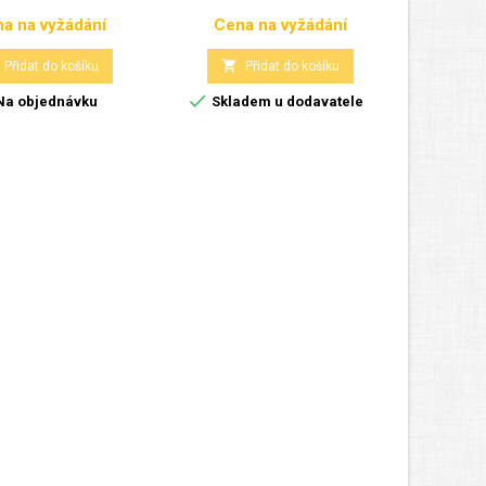
a na vyžádání
Cena na vyžádání
Cen
Cena
Cena


Přidat do košíku
Přidat do košíku


a objednávku
Skladem u dodavatele
Skla