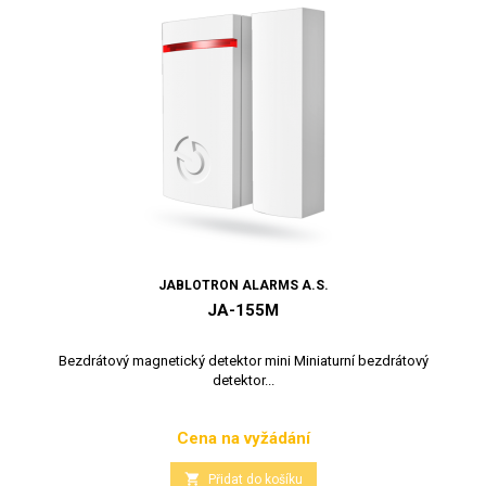
JABLOTRON ALARMS A.S.
JA-155M
Bezdrátový magnetický detektor mini Miniaturní bezdrátový
detektor...
Cena na vyžádání
Cena

Přidat do košíku