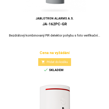
JABLOTRON ALARMS A.S.
JA-162PC-GR
Bezdrátový kombinovaný PIR detektor pohybu s foto verifikační...
Cena na vyžádání
Cena

Přidat do košíku

SKLADEM