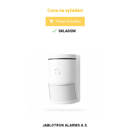
Cena na vyžádání
Cena

Přidat do košíku

SKLADEM
JABLOTRON ALARMS A.S.