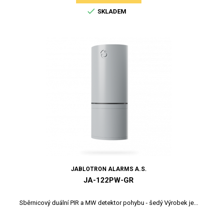

SKLADEM
JABLOTRON ALARMS A.S.
JA-122PW-GR
Sběrnicový duální PIR a MW detektor pohybu - šedý Výrobek je...