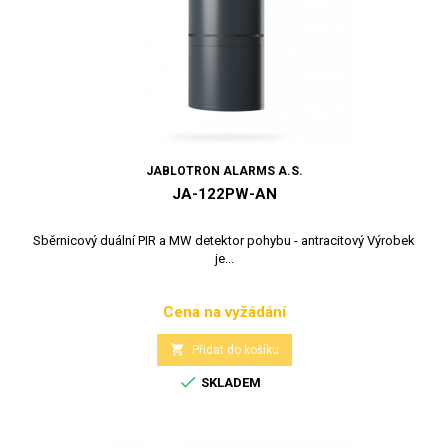
JABLOTRON ALARMS A.S.
JA-122PW-AN
Sběrnicový duální PIR a MW detektor pohybu - antracitový Výrobek
je...
Cena na vyžádání
Cena

Přidat do košíku

SKLADEM