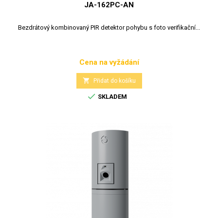
JA-162PC-AN
Bezdrátový kombinovaný PIR detektor pohybu s foto verifikační...
Cena na vyžádání
Cena

Přidat do košíku

SKLADEM