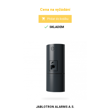
Cena na vyžádání
Cena

Přidat do košíku

SKLADEM
JABLOTRON ALARMS A.S.