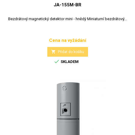
JA-155M-BR
Bezdrátový magnetický detektor mini - hnědý Miniaturní bezdrátový...
Cena na vyžádání
Cena

Přidat do košíku

SKLADEM