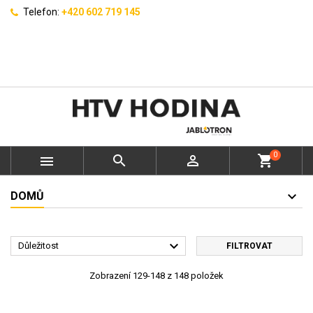
Telefon:
+420 602 719 145
0



shopping_cart
DOMŮ

Důležitost
FILTROVAT
Zobrazení 129-148 z 148 položek