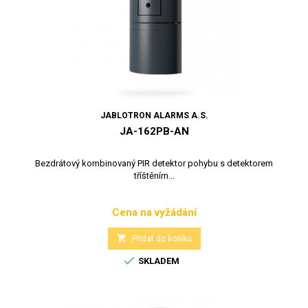
JABLOTRON ALARMS A.S.
JA-162PB-AN
Bezdrátový kombinovaný PIR detektor pohybu s detektorem
tříštěním...
Cena na vyžádání
Cena

Přidat do košíku

SKLADEM