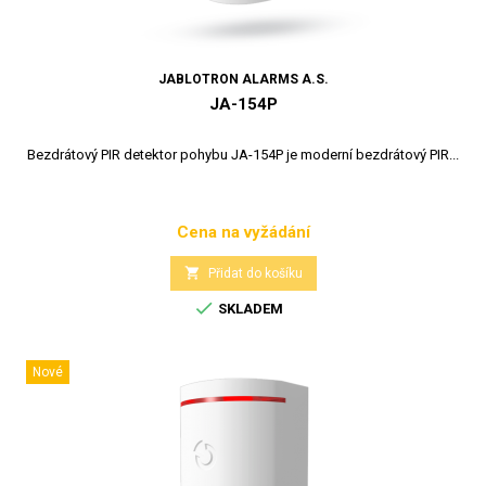
JABLOTRON ALARMS A.S.
JA-154P
Bezdrátový PIR detektor pohybu JA-154P je moderní bezdrátový PIR...
Cena na vyžádání
Cena

Přidat do košíku

SKLADEM
Nové