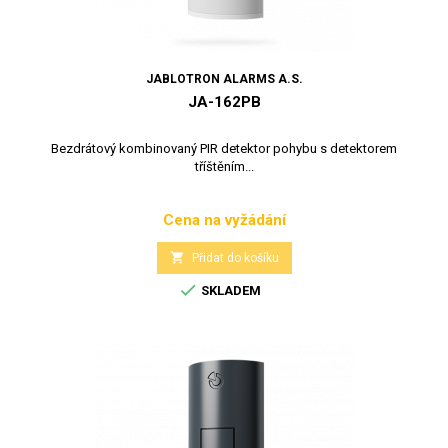
JABLOTRON ALARMS A.S.
JA-162PB
Bezdrátový kombinovaný PIR detektor pohybu s detektorem
tříštěním...
Cena na vyžádání
Cena

Přidat do košíku

SKLADEM