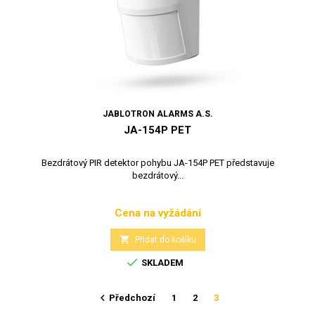
JABLOTRON ALARMS A.S.
JA-154P PET
Bezdrátový PIR detektor pohybu JA-154P PET představuje
bezdrátový...
Cena na vyžádání
Cena

Přidat do košíku

SKLADEM

Předchozí
1
2
3