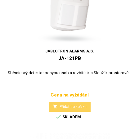
JABLOTRON ALARMS A.S.
JA-121PB
Sběrnicový detektor pohybu osob a rozbití skla Slouží k prostorové...
Cena na vyžádání
Cena

Přidat do košíku

SKLADEM