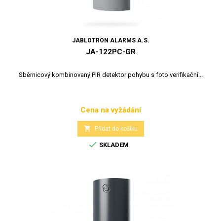
JABLOTRON ALARMS A.S.
JA-122PC-GR
Sběrnicový kombinovaný PIR detektor pohybu s foto verifikační...
Cena na vyžádání
Cena

Přidat do košíku

SKLADEM