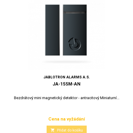
JABLOTRON ALARMS A.S.
JA-155M-AN
Bezdrátový mini magnetický detektor - antracitový Miniaturní...
Cena na vyžádání
Cena

Přidat do košíku