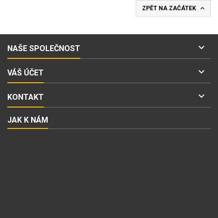

ZPĚT NA ZAČÁTEK

NAŠE SPOLEČNOST

VÁŠ ÚČET

KONTAKT
JAK K NÁM