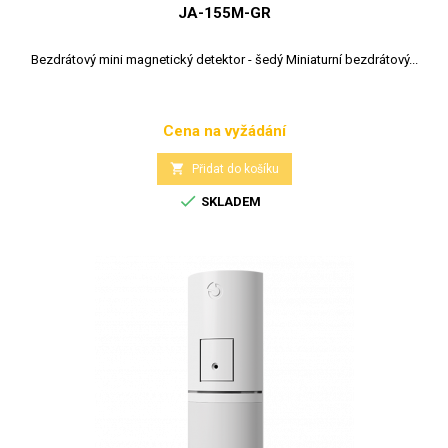
JA-155M-GR
Bezdrátový mini magnetický detektor - šedý Miniaturní bezdrátový...
Cena na vyžádání
Cena

Přidat do košíku

SKLADEM