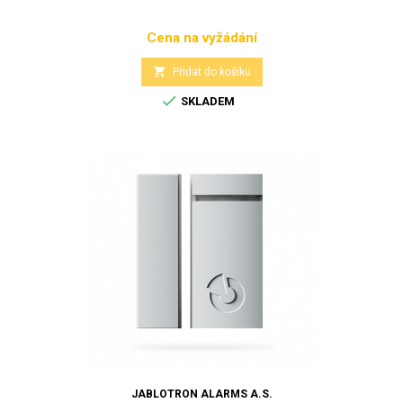
Cena na vyžádání
Cena

Přidat do košíku

SKLADEM
JABLOTRON ALARMS A.S.