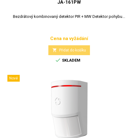
JA-161PW
Bezdrátový kombinovaný detektor PIR + MW Detektor pohybu...
Cena na vyžádání
Cena

Přidat do košíku

SKLADEM
Nové