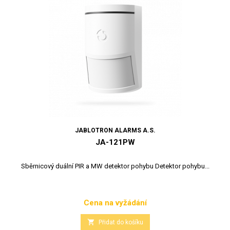
JABLOTRON ALARMS A.S.
JA-121PW
Sběrnicový duální PIR a MW detektor pohybu Detektor pohybu...
Cena na vyžádání
Cena

Přidat do košíku