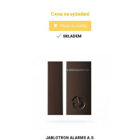
Cena na vyžádání
Cena

Přidat do košíku

SKLADEM
JABLOTRON ALARMS A.S.