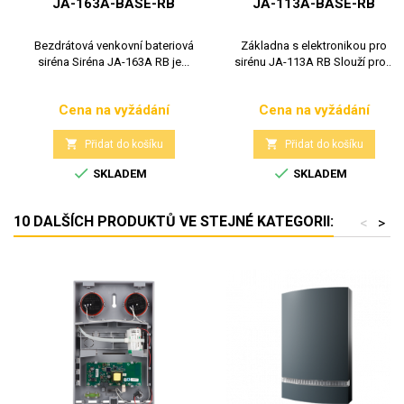
JA-163A-BASE-RB
JA-113A-BASE-RB
Bezdrátová venkovní bateriová
Základna s elektronikou pro
siréna Siréna JA-163A RB je...
sirénu JA-113A RB Slouží pro...
Cena na vyžádání
Cena na vyžádání
Cena
Cena


Přidat do košíku
Přidat do košíku


SKLADEM
SKLADEM
10 DALŠÍCH PRODUKTŮ VE STEJNÉ KATEGORII:
<
>