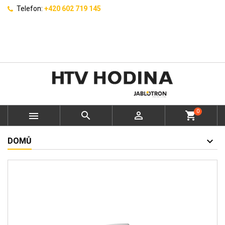
Telefon:
+420 602 719 145
0



shopping_cart
DOMŮ