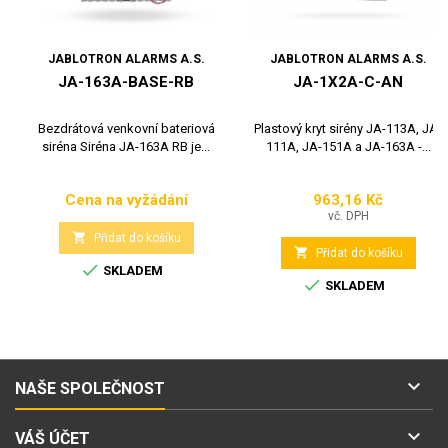
JABLOTRON ALARMS A.S.
JABLOTRON ALARMS A.S.
JA-163A-BASE-RB
JA-1X2A-C-AN
Bezdrátová venkovní bateriová
Plastový kryt sirény JA-113A, JA-
siréna Siréna JA-163A RB je...
111A, JA-151A a JA-163A -...
Cena na vyžádání
963,16 Kč
Cena
Cena
vč. DPH

Přidat do košíku

Přidat do košíku

SKLADEM

SKLADEM

NAŠE SPOLEČNOST

VÁŠ ÚČET