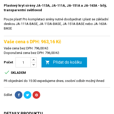
Plastový kryt sirény JA-113A, JA-111A, JA-151A a JA-163A - bílý,
transparentní světlovod
Pouze plast! Pro kompletaci sirény nutné doobjednat i plast se základní
deskou JA-111A-BASE, JA-113A-BASE, JA-151A-BASE nebo JA-163A-
BASE
Vaše cena s DPH: 963,16 Kč
Vaše cena bez DPH: 796,00 Kč
Doporučená cena bez DPH: 796,00 Kč
Přidat do košíku

Počet

SKLADEM
Při objednání do 15:00 expedujeme dnes; osobní odběr možný ihned
Sdílet
DETAILY PRODUKTU