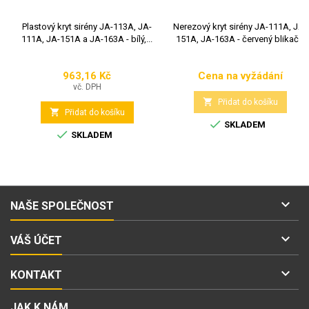
Plastový kryt sirény JA-113A, JA-
Nerezový kryt sirény JA-111A, JA-
111A, JA-151A a JA-163A - bílý,...
151A, JA-163A - červený blikač...
963,16 Kč
Cena na vyžádání
Cena
Cena
vč. DPH

Přidat do košíku

Přidat do košíku

SKLADEM

SKLADEM

NAŠE SPOLEČNOST

VÁŠ ÚČET

KONTAKT
JAK K NÁM