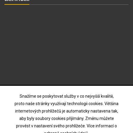
ODBĚR NOVINEK
Snažíme se poskytovat služby v co nejvyšší kvalitě,
proto naše stránky využívají technologii cookies. Většina
internetových prohlížečů je automaticky nastavena tak,
Souhlasím s podmínkami a zásadami ochrany osobních
aby byly soubory cookies příjímány. Změnu můžete
údajů
provést v nastavení svého prohlížeče. Více informací o