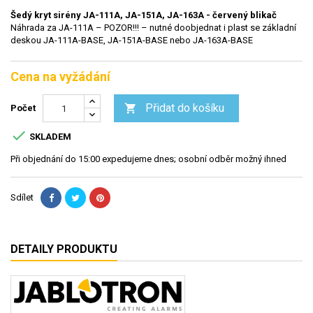
Šedý kryt sirény JA-111A, JA-151A, JA-163A - červený blikač
Náhrada za JA-111A – POZOR!!! – nutné doobjednat i plast se základní
deskou JA-111A-BASE, JA-151A-BASE nebo JA-163A-BASE
Cena na vyžádání
Přidat do košíku

Počet

SKLADEM
Při objednání do 15:00 expedujeme dnes; osobní odběr možný ihned
Sdílet
DETAILY PRODUKTU