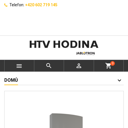
Telefon:
+420 602 719 145
0



shopping_cart
DOMŮ