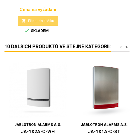
Cena na vyžádání
Cena

Přidat do košíku

SKLADEM
10 DALŠÍCH PRODUKTŮ VE STEJNÉ KATEGORII:
<
>
JABLOTRON ALARMS A.S.
JABLOTRON ALARMS A.S.
JA-1X2A-C-WH
JA-1X1A-C-ST