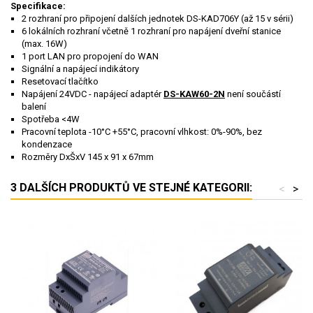
Specifikace:
2 rozhraní pro připojení dalších jednotek DS-KAD706Y (až 15 v sérii)
6 lokálních rozhraní včetně 1 rozhraní pro napájení dveřní stanice
(max. 16W)
1 port LAN pro propojení do WAN
Signální a napájecí indikátory
Resetovací tlačítko
Napájení 24VDC - napájecí adaptér
DS-KAW60-2N
není součástí
balení
Spotřeba <4W
Pracovní teplota -10°C +55°C, pracovní vlhkost: 0%-90%, bez
kondenzace
Rozměry DxŠxV 145 x 91 x 67mm
3 DALŠÍCH PRODUKTŮ VE STEJNÉ KATEGORII:
<
>