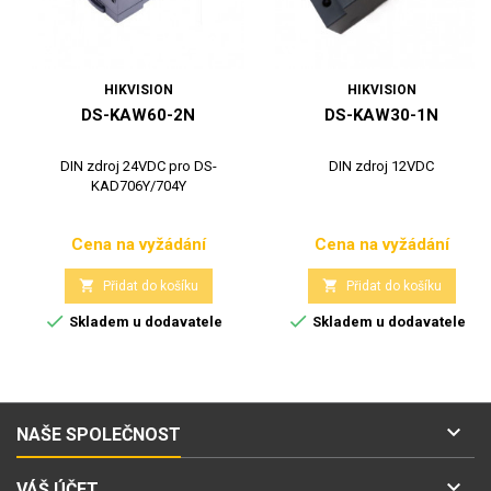
HIKVISION
HIKVISION
DS-KAW60-2N
DS-KAW30-1N
DIN zdroj 24VDC pro DS-
DIN zdroj 12VDC
KAD706Y/704Y
Cena na vyžádání
Cena na vyžádání
Cena
Cena


Přidat do košíku
Přidat do košíku


Skladem u dodavatele
Skladem u dodavatele

NAŠE SPOLEČNOST

VÁŠ ÚČET