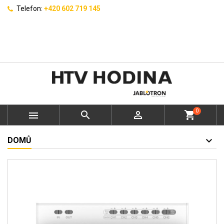
Telefon:
+420 602 719 145
0



shopping_cart
DOMŮ