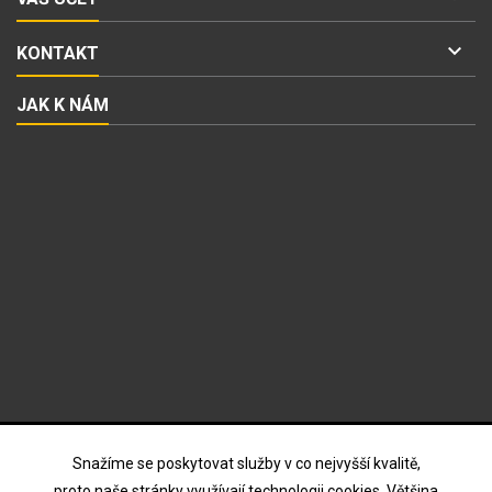

KONTAKT
JAK K NÁM
ODBĚR NOVINEK
Snažíme se poskytovat služby v co nejvyšší kvalitě,
proto naše stránky využívají technologii cookies. Většina