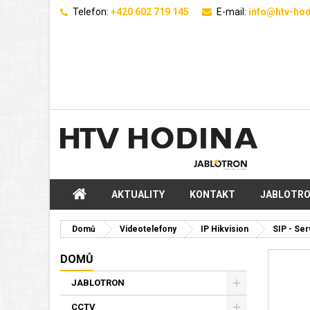
Telefon:
+420 602 719 145
E-mail:
info@htv-hod
AKTUALITY
KONTAKT
JABLOTR
Domů
Videotelefony
IP Hikvision
SIP - Ser
DOMŮ
JABLOTRON
CCTV