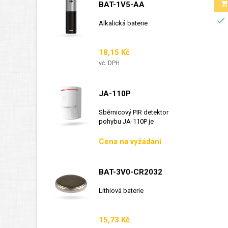
BAT-1V5-AA

Alkalická baterie
Cena
18,15 Kč
vč. DPH
JA-110P
Sběrnicový PIR detektor
pohybu JA-110P je
sběrnicový detektor...
Cena
Cena na vyžádání
BAT-3V0-CR2032
Lithiová baterie
Cena
15,73 Kč