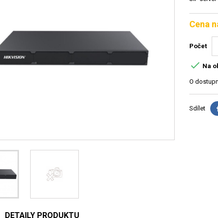
Cena n
Počet

Na o
O dostupn
Sdílet
DETAILY PRODUKTU