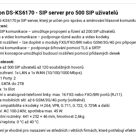
on DS-KS6170 - SIP server pro 500 SIP uživatelů
S-KS6170 je SIP server, který je určen pro správu a směrování hlasové komunikace
zení:
SIP komunikace – umožňuje propojení a řízení až 200 SIP uživatelů.
 a video komunikace – podporuje různé audio a video kodeky.
 rozšíření – lze doplnit o moduly FXS/FXO/BRI nebo GSM/3G/4G pro připojení 
á komunikace – podporuje šifrování pomocí TLS a SRTP.
ní koncepce umožňující budoucí rozšíření pomocí přídavných desek
stnosti:
 až 500 SIP uživatelů až 120 souběžných hovorů.
rozhraní: 1x LAN a 1x WAN (10/100/1000 Mbps).
1 Porty: 2
x SATA do 2TB
: 1x Slot
ní o analogové telefonní linky: max. 16 FXS nebo FXO/BRI portů (RJ11).
 mobilních sítí: až 6 GSM/3G/4G porty (volitelné).
kompatibilita s kodeky: H.264, VP8, G.711, G.722, G.729A a další.
í: AC 100-240V, spotřeba max. 45 W.
ní rozměry: 441 × 252 × 46 mm, hmotnost 2,6kg.
 teplota: 0 °C až 40 °C.
ení je vhodné pro nasazení ve středních i větších firmách, které potřebují efek