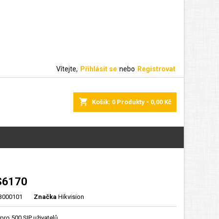
Vítejte,
Přihlásit se
nebo
Registrovat
shopping_cart
Košík:
0
Produkty - 0,00 Kč
S6170
000101
Značka
Hikvision
 pro 500 SIP uživatelů