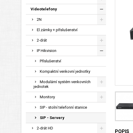
Videotelefony
2N
El.zámky + příslušenství
2-drát
IP Hikvision
Příslušenství
Kompaktní venkovní jednotky
Modulární systém venkovních
jednotek
Monitory
SIP - stolní telefonní stanice
SIP - Servery
2-drát HD
POPIS