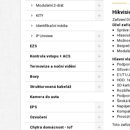
Modulární 2-drát
Hikvisi
KITY
Zařízení D
Účel zaří
Identifikační média
Správa 
Hlasová
IP Uniview
Možnost
Bezpečn
EZS
Modulár
Kontrola vstupu + ACS
Hlavní vla
Podpora
Termovize a noční vidění
Síťové 
E1/T1/J
Boxy
HDD: 1
SD karta
Strukturovaná kabeláž
Rozšíře
Podpora
Kamera do auta
Široká 
Napájen
EPS
Kompakt
Provozní
Ozvučení
Toto zaříz
Chytrá domácnost - IoT