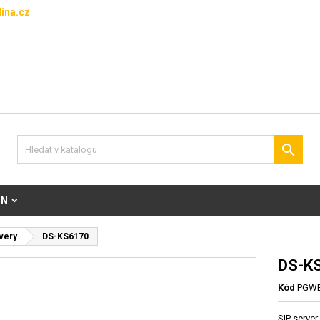
ina.cz

ON
very
DS-KS6170
DS-K
Kód
PGWB
SIP server