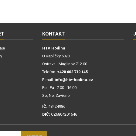
ET
KONTAKT
aje
HTV Hodina
ky
U Kapličky 63/8
Ostrava - Muglinov 712 00
Telefon:
+420 602 719 145
E-mail:
info@htv-hodina.cz
Po - Pá: 7:00 - 16:00
So, Ne: Zavřeno
IČ:
48424986
DIČ:
CZ6804201646