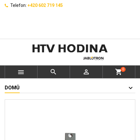
Telefon:
+420 602 719 145
0



shopping_cart
DOMŮ