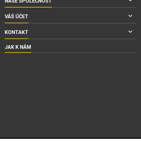

NAŠE SPOLEČNOST

VÁŠ ÚČET

KONTAKT
JAK K NÁM