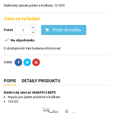
Elektrický zámek pulsní s kolíkem, 12 VDC
Cena na vyžádání
Přidat do košíku

Počet

Na objednávku
O dostupnosti Vás budeme informovat
Sdílet
POPIS
DETAILY PRODUKTU
Elektrický otvírač 54AbF412 BEPE
Impulz pro jeden průchod s kolíkem
12V DC