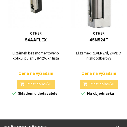
OTHER
OTHER
54AAFLEX
45N524F
El.zámek bez momentového
El.zámek REVERZNÍ, 24VDC,
kolíku, pulzní , 8-12V, kr. lišta
nízkoodběrový
Cena na vyžádání
Cena na vyžádání
Cena
Cena


Přidat do košíku
Přidat do košíku


Skladem u dodavatele
Na objednávku