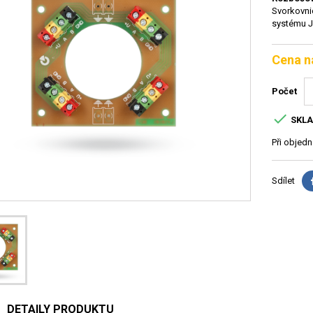
Svorkovni
systému JA
Cena n
Počet

SKL
Při objed
Sdílet
DETAILY PRODUKTU