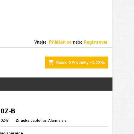
Vítejte,
Přihlásit se
nebo
Registrovat
shopping_cart
Košík:
0
Produkty - 0,00 Kč
10Z-B
10Z-B
Značka
Jablotron Alarms a.s.
ač sběrnice