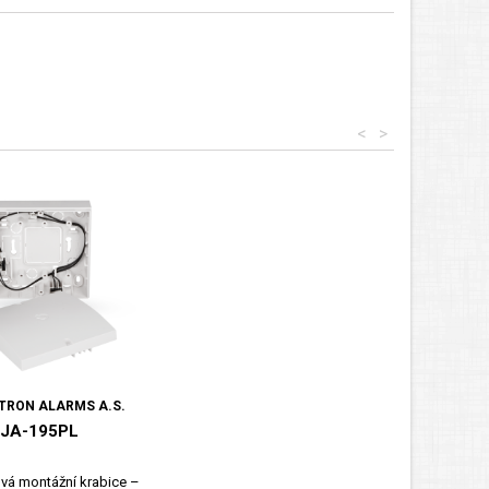
<
>
TRON ALARMS A.S.
JA-195PL
vá montážní krabice –