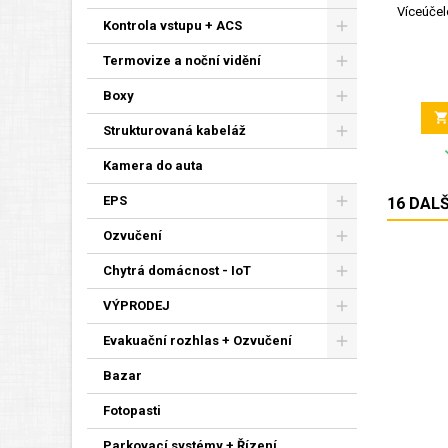
Víceúčelo
Kontrola vstupu + ACS
Termovize a noční vidění
Boxy
Strukturovaná kabeláž
Kamera do auta
EPS
16 DAL
Ozvučení
Chytrá domácnost - IoT
VÝPRODEJ
Evakuační rozhlas + Ozvučení
Bazar
Fotopasti
Parkovací systémy + Řízení