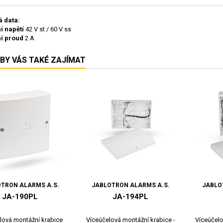
 data:
í napětí
42 V st / 60 V ss
í proud
2 A
BY VÁS TAKÉ ZAJÍMAT
TRON ALARMS A.S.
JABLOTRON ALARMS A.S.
JABLO
JA-190PL
JA-194PL
lová montážní krabice
Víceúčelová montážní krabice -
Víceúčelo