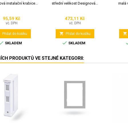
vá instalační krabice...
střední velikost Designová...
malá 
95,59 Kč
473,11 Kč
Cena
Cena
vč. DPH
vč. DPH



Přidat do košíku
Přidat do košíku


SKLADEM
SKLADEM
ŠÍCH PRODUKTŮ VE STEJNÉ KATEGORII: