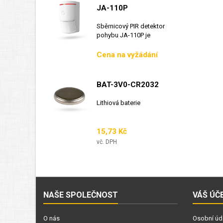
JA-110P
Sběrnicový PIR detektor
pohybu JA-110P je
sběrnicový detektor...
Cena
Cena na vyžádání
BAT-3V0-CR2032
Lithiová baterie
Cena
15,73 Kč
vč. DPH
NAŠE SPOLEČNOST
VÁŠ ÚČ
O nás
Osobní úd