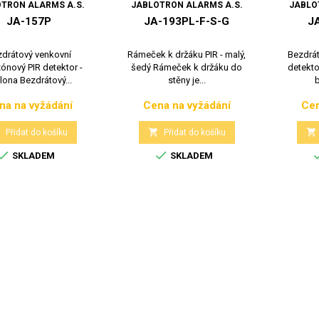
TRON ALARMS A.S.
JABLOTRON ALARMS A.S.
JABLO
JA-157P
JA-193PL-F-S-G
J
drátový venkovní
Rámeček k držáku PIR - malý,
Bezdrát
ónový PIR detektor -
šedý Rámeček k držáku do
detekto
lona Bezdrátový...
stěny je...
b
na na vyžádání
Cena na vyžádání
Cen
Cena
Cena



Přidat do košíku
Přidat do košíku


SKLADEM
SKLADEM