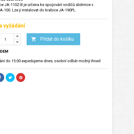
ce JA-110Z-B je určena ke spojování vodičů sběrnice v
-100. Lze ji instalovat do krabice JA-190PL.
a vyžádání
Přidat do košíku

ADEM
nání do 15:00 expedujeme dnes; osobní odběr možný ihned