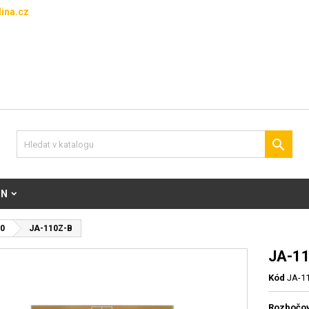
ina.cz

ON
0
JA-110Z-B
JA-1
Kód
JA-1
Rozbočov