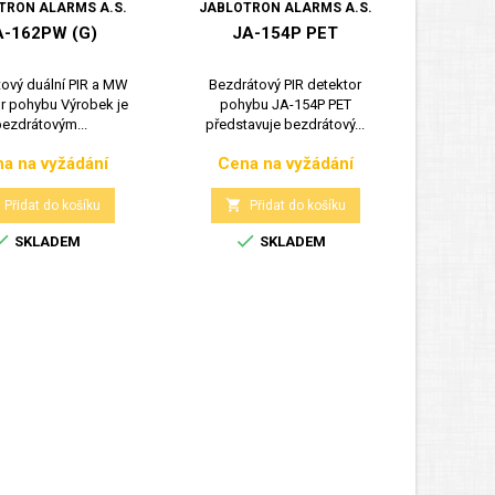
TRON ALARMS A.S.
JABLOTRON ALARMS A.S.
JABLOT
A-162PW (G)
JA-154P PET
ový duální PIR a MW
Bezdrátový PIR detektor
Duální k
r pohybu Výrobek je
pohybu JA-154P PET
125k
ezdrátovým...
představuje bezdrátový...
a na vyžádání
Cena na vyžádání
Cena
Cena

Přidat do košíku
Přidat do košíku



SKLADEM
SKLADEM