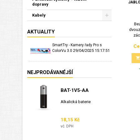
JABLO
dopravy
Kabely
Bez
dvouz
AKTUALITY
zác
SmartTry - Kamery řady Pro s
Ce
29/04/2025 15:17:51
ColorVu 3.0
NEJPRODÁVANÉJŠÍ
BAT-1V5-AA
Alkalická baterie
Cena
18,15 Kč
vč. DPH