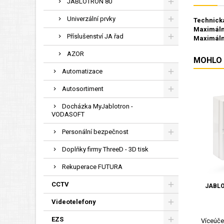
JABLOTRON 80
Univerzální prvky
Technická
Maximáln
Příslušenství JA řad
Maximáln
AZOR
MOHLO 
Automatizace
Autosortiment
Docházka MyJablotron -
VODASOFT
Personální bezpečnost
Doplňky firmy ThreeD - 3D tisk
Rekuperace FUTURA
CCTV
JABLO
Videotelefony
EZS
Víceúče