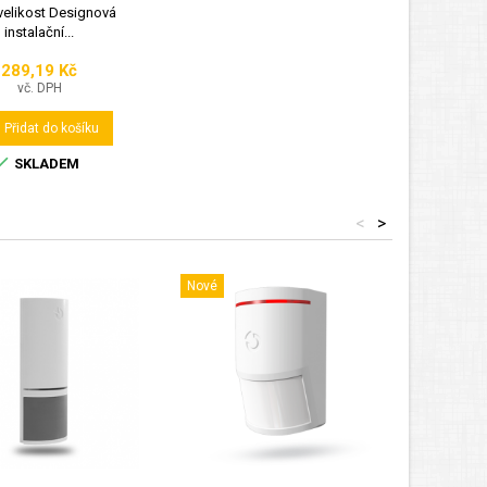
velikost Designová
instalační...
289,19 Kč
Cena
vč. DPH
Přidat do košíku

SKLADEM
<
>
Nové