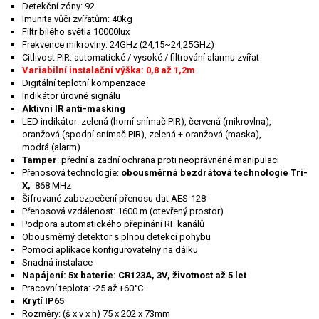
Detekční zóny: 92
Imunita vůči zvířatům: 40kg
Filtr bílého světla 10000lux
Frekvence mikrovlny: 24GHz (24,15~24,25GHz)
Citlivost PIR: automatické / vysoké / filtrování alarmu zvířat
Variabilní instalační výška: 0,8 až 1,2m
Digitální teplotní kompenzace
Indikátor úrovně signálu
Aktivní IR anti-masking
LED indikátor: zelená (horní snímač PIR), červená (mikrovlna),
oranžová (spodní snímač PIR), zelená + oranžová (maska),
modrá (alarm)
Tamper
: přední a zadní ochrana proti neoprávněné manipulaci
Přenosová technologie:
obousměrná bezdrátová technologie Tri-
X,
868 MHz
Šifrované zabezpečení přenosu dat AES-128
Přenosová vzdálenost: 1600 m (otevřený prostor)
Podpora automatického přepínání RF kanálů
Obousměrný detektor s plnou detekcí pohybu
Pomocí aplikace konfigurovatelný na dálku
Snadná instalace
Napájení: 5x baterie: CR123A, 3V, životnost až 5 let
Pracovní teplota: -25 až +60°C
Krytí IP65
Rozměry: (š x v x h) 75 x 202 x 73mm