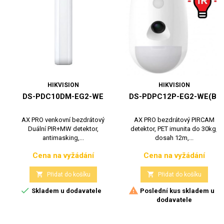
HIKVISION
HIKVISION
DS-PDC10DM-EG2-WE
DS-PDPC12P-EG2-WE(B)
AX PRO venkovní bezdrátový
AX PRO bezdrátový PIRCAM
Duální PIR+MW detektor,
detektor, PET imunita do 30kg,
antimasking,...
dosah 12m,...
Cena na vyžádání
Cena na vyžádání
Cena
Cena


Přidat do košíku
Přidat do košíku


Skladem u dodavatele
Poslední kus skladem u
dodavatele