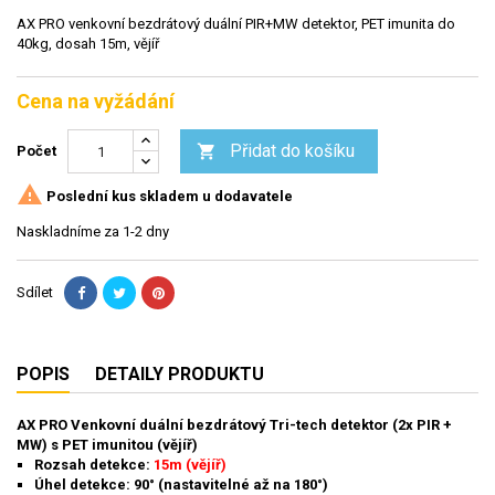
AX PRO venkovní bezdrátový duální PIR+MW detektor, PET imunita do
40kg, dosah 15m, vějíř
Cena na vyžádání
Přidat do košíku

Počet

Poslední kus skladem u dodavatele
Naskladníme za 1-2 dny
Sdílet
POPIS
DETAILY PRODUKTU
AX PRO Venkovní duální bezdrátový Tri-tech detektor (
2x PIR +
MW)
s PET imunitou (vějíř)
Rozsah detekce:
15m (vějíř)
Úhel detekce: 90° (nastavitelné až na 180°)