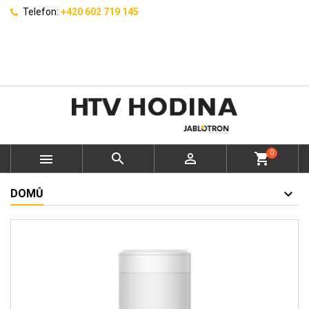
Telefon:
+420 602 719 145
0



shopping_cart
DOMŮ