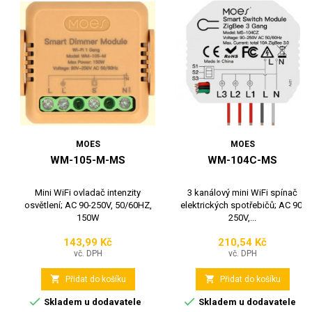
MOES
MOES
WM-105-M-MS
WM-104C-MS
Mini WiFi ovladač intenzity
3 kanálový mini WiFi spínač
osvětlení; AC 90-250V, 50/60HZ,
elektrických spotřebičů; AC 90-
150W
250V,...
143,99 Kč
210,54 Kč
Cena
Cena
vč. DPH
vč. DPH


Přidat do košíku
Přidat do košíku


Skladem u dodavatele
Skladem u dodavatele