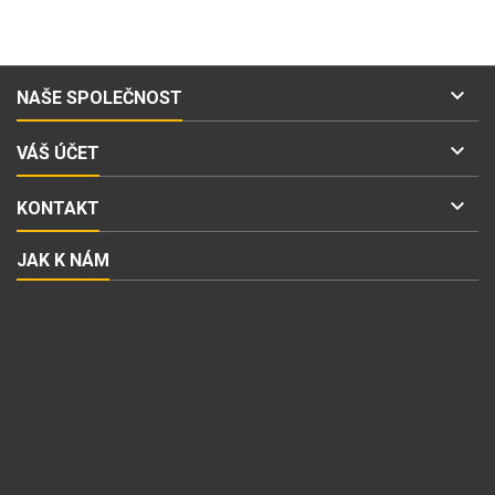

NAŠE SPOLEČNOST

VÁŠ ÚČET

KONTAKT
JAK K NÁM