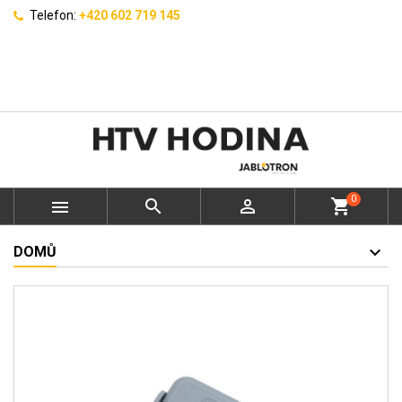
Telefon:
+420 602 719 145
0



shopping_cart
DOMŮ