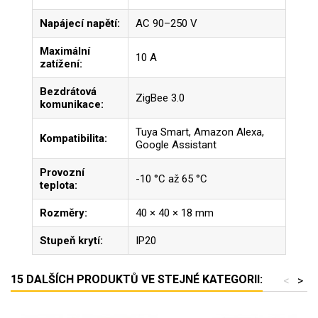
Napájecí napětí:
AC 90–250 V
Maximální
10 A
zatížení:
Bezdrátová
ZigBee 3.0
komunikace:
Tuya Smart, Amazon Alexa,
Kompatibilita:
Google Assistant
Provozní
-10 °C až 65 °C
teplota:
Rozměry:
40 × 40 × 18 mm
Stupeň krytí:
IP20
15 DALŠÍCH PRODUKTŮ VE STEJNÉ KATEGORII:
<
>